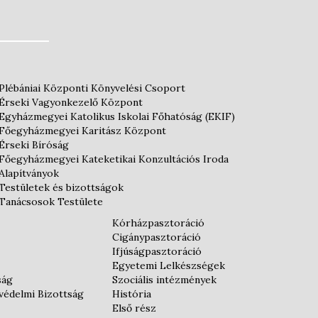
Plébániai Központi Könyvelési Csoport
Érseki Vagyonkezelő Központ
Egyházmegyei Katolikus Iskolai Főhatóság (EKIF)
Főegyházmegyei Karitász Központ
Érseki Bíróság
Főegyházmegyei Kateketikai Konzultációs Iroda
Alapítványok
Testületek és bizottságok
Tanácsosok Testülete
Kórházpasztoráció
Cigánypasztoráció
Ifjúságpasztoráció
Egyetemi Lelkészségek
ság
Szociális intézmények
védelmi Bizottság
História
Első rész