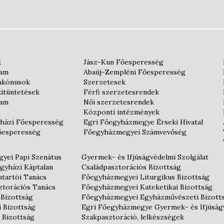
k
Jász-Kun Főesperesség
iam
Abaúj-Zempléni Főesperesség
iakónusok
Szerzetesek
kitüntetések
Férfi szerzetesrendek
iam
Női szerzetesrendek
Központi intézmények
házi Főesperesség
Egri Főegyházmegye Érseki Hivatal
őesperesség
Főegyházmegyei Számvevőség
yei Papi Szenátus
Gyermek- és Ifjúságvédelmi Szolgálat
gyházi Káptalan
Családpasztorációs Bizottság
tartói Tanács
Főegyházmegyei Liturgikus Bizottság
ztorációs Tanács
Főegyházmegyei Kateketikai Bizottság
 Bizottság
Főegyházmegyei Egyházművészeti Bizott
i Bizottság
Egri Főegyházmegye Gyermek- és Ifjúság
 Bizottság
Szakpasztoráció, lelkészségek