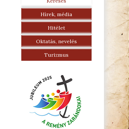
Keresés
Hírek, média
Hitélet
Oktatás, nevelés
Turizmus