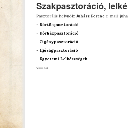
Szakpasztoráció, lelk
Pasztorális helynök:
Juhász Ferenc
e-mail: juh
-
Börtönpasztoráció
-
Kórházpasztoráció
-
Cigánypasztoráció
-
Ifjúságpasztoráció
-
Egyetemi Lelkészségek
vissza