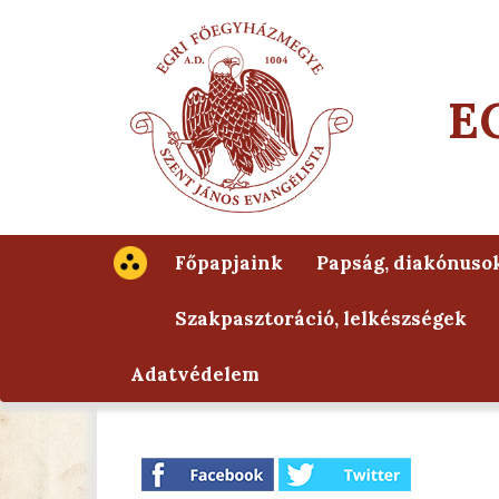
E
Főpapjaink
Papság, diakónuso
Szakpasztoráció, lelkészségek
Adatvédelem