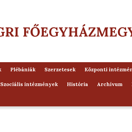
GRI FŐEGYHÁZMEG
k
Plébániák
Szerzetesek
Központi intézmé
Szociális intézmények
História
Archívum