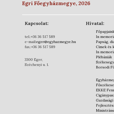
Egri Főegyházmegye, 2026
Kapcsolat:
Hivatal:
Főpapjain
tel.:+36 36 517 589
In memor
e-mail:
eger@egyhazmegye.hu
Papság, d
fax.:+36 36 517 589
Címek és 
In memor
Plébániák
3300 Eger,
Székesegy
Széchenyi u. 1.
Borsodi F
Egyházmeg
Főszékese
EKKE Fenn
Cigánypas
Gazdasági
Fejlesztés
Ministráns