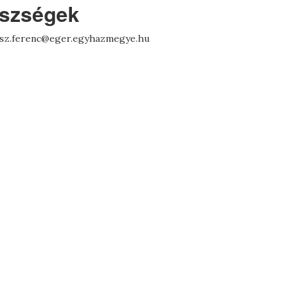
észségek
asz.ferenc@eger.egyhazmegye.hu