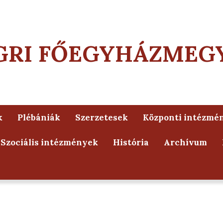
GRI FŐEGYHÁZMEG
k
Plébániák
Szerzetesek
Központi intézmé
Szociális intézmények
História
Archívum