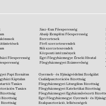
k
Jász-Kun Főesperesség
iam
Abaúj-Zempléni Főesperesség
iakónusok
Szerzetesek
kitüntetések
Férfi szerzetesrendek
iam
Női szerzetesrendek
Központi intézmények
házi Főesperesség
Egri Főegyházmegye Érseki Hivatal
őesperesség
Főegyházmegyei Számvevőség
yei Papi Szenátus
Gyermek- és Ifjúságvédelmi Szolgálat
gyházi Káptalan
Családpasztorációs Bizottság
tartói Tanács
Főegyházmegyei Liturgikus Bizottság
ztorációs Tanács
Főegyházmegyei Kateketikai Bizottság
 Bizottság
Főegyházmegyei Egyházművészeti Bizott
i Bizottság
Egri Főegyházmegye Gyermek- és Ifjúság
 Bizottság
Szakpasztoráció, lelkészségek