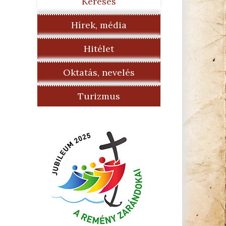
Keresés
Hírek, média
Hitélet
Oktatás, nevelés
Turizmus