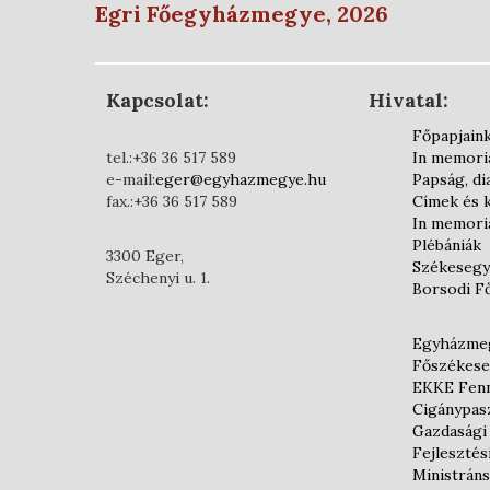
Egri Főegyházmegye, 2026
Kapcsolat:
Hivatal:
Főpapjain
tel.:+36 36 517 589
In memor
e-mail:
eger@egyhazmegye.hu
Papság, d
fax.:+36 36 517 589
Címek és 
In memor
Plébániák
3300 Eger,
Székesegy
Széchenyi u. 1.
Borsodi F
Egyházmeg
Főszékese
EKKE Fenn
Cigánypas
Gazdasági
Fejlesztés
Ministráns