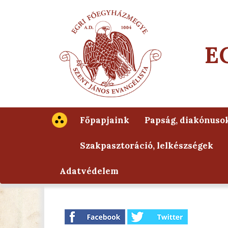
E
Főpapjaink
Papság, diakónuso
Szakpasztoráció, lelkészségek
Adatvédelem