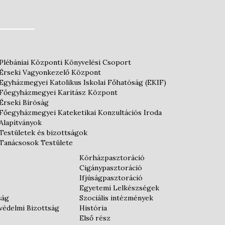
Plébániai Központi Könyvelési Csoport
Érseki Vagyonkezelő Központ
Egyházmegyei Katolikus Iskolai Főhatóság (EKIF)
Főegyházmegyei Karitász Központ
Érseki Bíróság
Főegyházmegyei Kateketikai Konzultációs Iroda
Alapítványok
Testületek és bizottságok
Tanácsosok Testülete
Kórházpasztoráció
Cigánypasztoráció
Ifjúságpasztoráció
Egyetemi Lelkészségek
ság
Szociális intézmények
védelmi Bizottság
História
Első rész