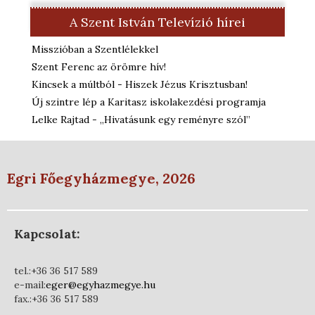
A Szent István Televízió hírei
Misszióban a Szentlélekkel
Szent Ferenc az örömre hív!
Kincsek a múltból - Hiszek Jézus Krisztusban!
Új szintre lép a Karitasz iskolakezdési programja
Lelke Rajtad - „Hivatásunk egy reményre szól”
Egri Főegyházmegye, 2026
Kapcsolat:
tel.:+36 36 517 589
e-mail:
eger@egyhazmegye.hu
fax.:+36 36 517 589