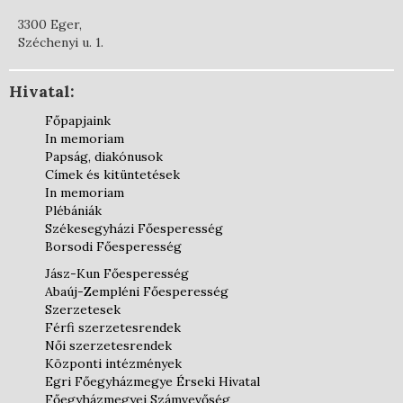
3300 Eger,
Széchenyi u. 1.
Hivatal:
Főpapjaink
In memoriam
Papság, diakónusok
Címek és kitüntetések
In memoriam
Plébániák
Székesegyházi Főesperesség
Borsodi Főesperesség
Jász-Kun Főesperesség
Abaúj-Zempléni Főesperesség
Szerzetesek
Férfi szerzetesrendek
Női szerzetesrendek
Központi intézmények
Egri Főegyházmegye Érseki Hivatal
Főegyházmegyei Számvevőség