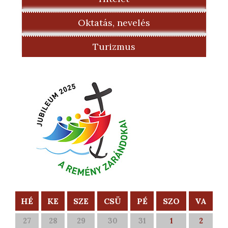
Oktatás, nevelés
Turizmus
HÉ
KE
SZE
CSÜ
PÉ
SZO
VA
27
28
29
30
31
1
2