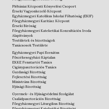
Plébániai Központi Könyvelési Csoport
Érseki Vagyonkezelő Központ
Egyházmegyei Katolikus Iskolai Főhatóság (EKIF)
Főegyházmegyei Karitász Központ
Érseki Bíróság
Főegyházmegyei Kateketikai Konzultációs Iroda
Alapítványok
Testületek és bizottságok
Tanácsosok Testülete
Egyházmegyei Papi Szenátus
Főszékesegyházi Káptalan
EKKE Fenntartói Tanács
Cigánypasztorációs Tanács
Gazdasági Bizottság
Fejlesztési Bizottság
Ministráns Bizottság
Ifjúsági Bizottság
Gyermek- és Ifjúságvédelmi Szolgálat
Családpasztorációs Bizottság
Főegyházmegyei Liturgikus Bizottság
Főegyházmegyei Kateketikai Bizottság