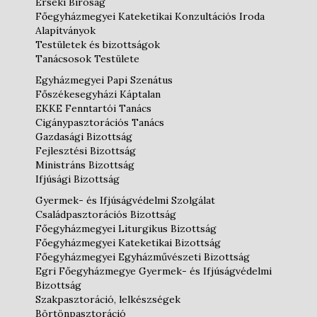
Érseki Bíróság
Főegyházmegyei Kateketikai Konzultációs Iroda
Alapítványok
Testületek és bizottságok
Tanácsosok Testülete
Egyházmegyei Papi Szenátus
Főszékesegyházi Káptalan
EKKE Fenntartói Tanács
Cigánypasztorációs Tanács
Gazdasági Bizottság
Fejlesztési Bizottság
Ministráns Bizottság
Ifjúsági Bizottság
Gyermek- és Ifjúságvédelmi Szolgálat
Családpasztorációs Bizottság
Főegyházmegyei Liturgikus Bizottság
Főegyházmegyei Kateketikai Bizottság
Főegyházmegyei Egyházművészeti Bizottság
Egri Főegyházmegye Gyermek- és Ifjúságvédelmi
Bizottság
Szakpasztoráció, lelkészségek
Börtönpasztoráció