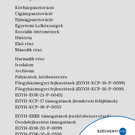
Kórházpasztoráció
Cigánypasztoráció
Ifjúságpasztoráció
Egyetemi Lelkészségek
Szociális intézmények
História
Első rész
Második rész
Harmadik rész
Irodalom
Archívum
Pályázatok, közbeszerzés
Főegyházmegyei fejlesztések (EGYH-KCP-16-P-0099)
Főegyházmegyei fejlesztések (EGYH-KCP-16-P-0099,
EGYH-EOR-21-P-0043)
EGYH-KCP-17 támogatások (kenderesi felújítások)
EGYH-KCP-18-P-0053
EGYH-ESZK támogatások (eszközbeszerzések)
Óvodafejlesztési támogatások
EGYH-EOR-20-P-0099
EGYH-EOR-20-P-0100