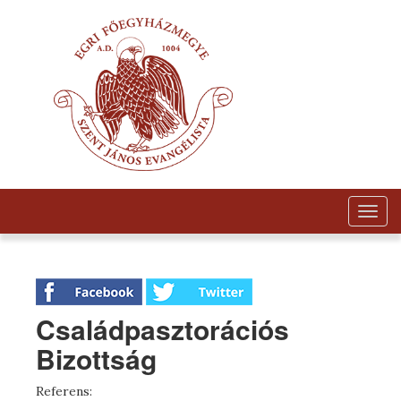
Togg
navig
Családpasztorációs
Bizottság
Referens: