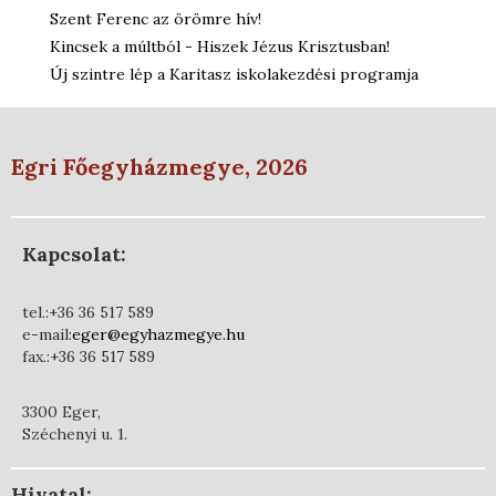
Szent Ferenc az örömre hív!
Kincsek a múltból - Hiszek Jézus Krisztusban!
Új szintre lép a Karitasz iskolakezdési programja
Egri Főegyházmegye, 2026
Kapcsolat:
tel.:+36 36 517 589
e-mail:
eger@egyhazmegye.hu
fax.:+36 36 517 589
3300 Eger,
Széchenyi u. 1.
Hivatal: