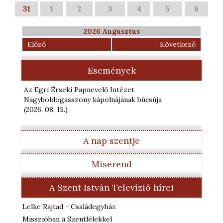
31
1
2
3
4
5
6
2026 Augusztus
Előző
Következő
Események
Az Egri Érseki Papnevelő Intézet
Nagyboldogasszony kápolnájának búcsúja
(2026. 08. 15.
)
A nap szentje
Miserend
A Szent István Televízió hírei
Lelke Rajtad - Családegyház
Misszióban a Szentlélekkel