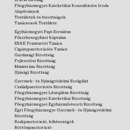
Főegyházmegyei Kateketikai Konzultációs Iroda
Alapítványok
Testületek és bizottságok
Tanácsosok Testülete
Egyházmegyei Papi Szenátus
Főszékesegyházi Káptalan
EKKE Fenntartói Tanács
Cigánypasztorációs Tanács
Gazdasági Bizottság
Fejlesztési Bizottság
Ministráns Bizottság
Ifjúsági Bizottság
Gyermek- és Ifjúságvédelmi Szolgálat
Családpasztorációs Bizottság
Főegyházmegyei Liturgikus Bizottság
Főegyházmegyei Kateketikai Bizottság
Főegyházmegyei Egyházművészeti Bizottság
Egri Főegyházmegye Gyermek- és Ifjúságvédelmi
Bizottság
Szakpasztoráció, lelkészségek
Börtönpasztoráció