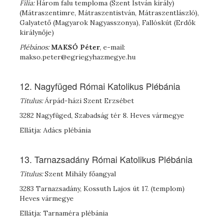
Filia:
Három falu temploma (Szent István király)
(Mátraszentimre, Mátraszentistván, Mátraszentlászló),
Galyatető (Magyarok Nagyasszonya), Fallóskút (Erdők
királynője)
Plébános:
MAKSÓ Péter
, e-mail:
makso.peter@egriegyhazmegye.hu
12. Nagyfüged Római Katolikus Plébánia
Titulus:
Árpád-házi Szent Erzsébet
3282 Nagyfüged, Szabadság tér 8. Heves vármegye
Ellátja: Adács plébánia
13. Tarnazsadány Római Katolikus Plébánia
Titulus:
Szent Mihály főangyal
3283 Tarnazsadány, Kossuth Lajos út 17. (templom)
Heves vármegye
Ellátja: Tarnaméra plébánia