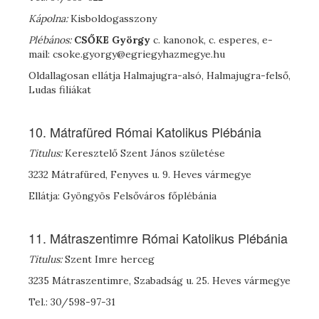
Kápolna:
Kisboldogasszony
Plébános:
C
SŐKE
György
c. kanonok, c. esperes, e-
mail: csoke.gyorgy@egriegyhazmegye.hu
Oldallagosan ellátja Halmajugra-alsó, Halmajugra-felső,
Ludas filiákat
10. Mátrafüred Római Katolikus Plébánia
Titulus:
Keresztelő Szent János születése
3232 Mátrafüred, Fenyves u. 9. Heves vármegye
Ellátja: Gyöngyös Felsőváros főplébánia
11. Mátraszentimre Római Katolikus Plébánia
Titulus:
Szent Imre herceg
3235 Mátraszentimre, Szabadság u. 25. Heves vármegye
Tel.: 30/598-97-31