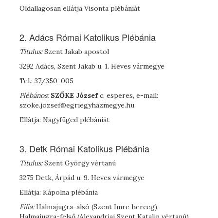
Oldallagosan ellátja Visonta plébániát
2. Adács Római Katolikus Plébánia
Titulus:
Szent Jakab apostol
3292 Adács, Szent Jakab u. 1. Heves vármegye
Tel.: 37/350-005
Plébános:
S
ZŐKE
József
c. esperes, e-mail:
szoke.jozsef@egriegyhazmegye.hu
Ellátja: Nagyfüged plébániát
3. Detk Római Katolikus Plébánia
Titulus:
Szent György vértanú
3275 Detk, Árpád u. 9. Heves vármegye
Ellátja: Kápolna plébánia
Filia:
Halmajugra-alsó (Szent Imre herceg),
Halmajugra-felső (Alexandriai Szent Katalin vértanú),