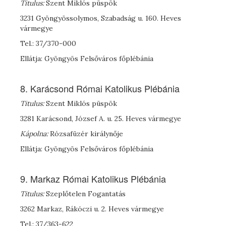
Titulus:
Szent Miklós püspök
3231 Gyöngyössolymos, Szabadság u. 160. Heves
vármegye
Tel.: 37/370-000
Ellátja: Gyöngyös Felsőváros főplébánia
8. Karácsond Római Katolikus Plébánia
Titulus:
Szent Miklós püspök
3281 Karácsond, József A. u. 25. Heves vármegye
Kápolna:
Rózsafüzér királynője
Ellátja: Gyöngyös Felsőváros főplébánia
9. Markaz Római Katolikus Plébánia
Titulus:
Szeplőtelen Fogantatás
3262 Markaz, Rákóczi u. 2. Heves vármegye
Tel.: 37/363-622