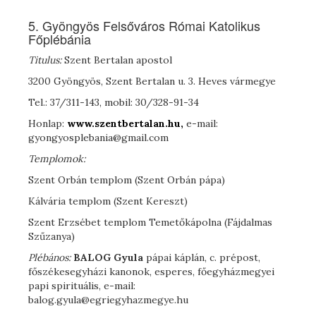
5. Gyöngyös Felsőváros Római Katolikus
Főplébánia
Titulus:
Szent Bertalan apostol
3200 Gyöngyös, Szent Bertalan u. 3. Heves vármegye
Tel.: 37/311-143, mobil: 30/328-91-34
Honlap:
www.szentbertalan.hu,
e-mail:
gyongyosplebania@gmail.com
Templomok:
Szent Orbán templom (Szent Orbán pápa)
Kálvária templom (Szent Kereszt)
Szent Erzsébet templom Temetőkápolna (Fájdalmas
Szűzanya)
Plébános:
B
ALOG
Gyula
pápai káplán, c. prépost,
főszékesegyházi kanonok, esperes, főegyházmegyei
papi spirituális, e-mail:
balog.gyula@egriegyhazmegye.hu