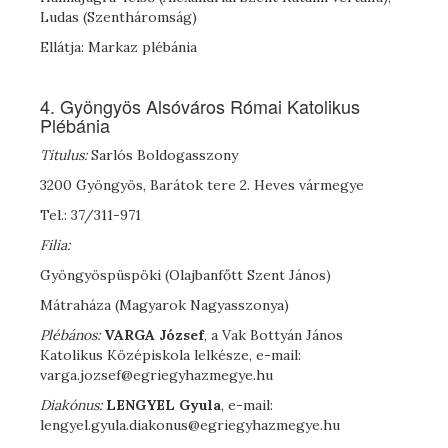
Ludas (Szentháromság)
Ellátja: Markaz plébánia
4. Gyöngyös Alsóváros Római Katolikus
Plébánia
Titulus:
Sarlós Boldogasszony
3200 Gyöngyös, Barátok tere 2. Heves vármegye
Tel.: 37/311-971
Filia:
Gyöngyöspüspöki (Olajbanfőtt Szent János)
Mátraháza (Magyarok Nagyasszonya)
Plébános:
VARGA József
, a Vak Bottyán János
Katolikus Középiskola lelkésze, e-mail:
varga.jozsef@egriegyhazmegye.hu
Diakónus:
L
ENGYEL
Gyula
, e-mail:
lengyel.gyula.diakonus@egriegyhazmegye.hu