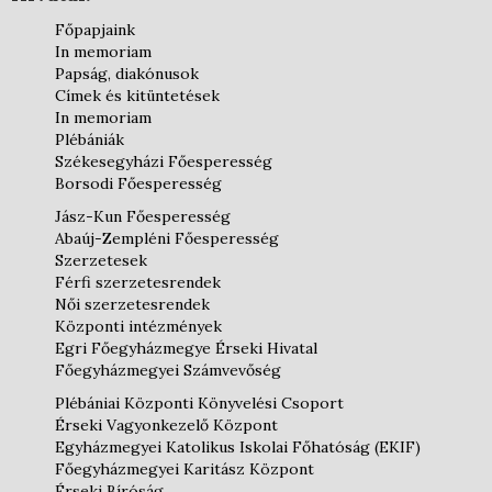
Főpapjaink
In memoriam
Papság, diakónusok
Címek és kitüntetések
In memoriam
Plébániák
Székesegyházi Főesperesség
Borsodi Főesperesség
Jász-Kun Főesperesség
Abaúj-Zempléni Főesperesség
Szerzetesek
Férfi szerzetesrendek
Női szerzetesrendek
Központi intézmények
Egri Főegyházmegye Érseki Hivatal
Főegyházmegyei Számvevőség
Plébániai Központi Könyvelési Csoport
Érseki Vagyonkezelő Központ
Egyházmegyei Katolikus Iskolai Főhatóság (EKIF)
Főegyházmegyei Karitász Központ
Érseki Bíróság