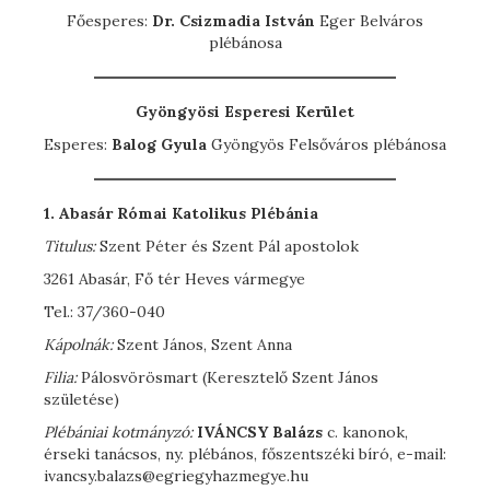
Főesperes:
Dr. Csizmadia István
Eger Belváros
plébánosa
Gyöngyösi Esperesi Kerület
Esperes:
Balog Gyula
Gyöngyös Felsőváros plébánosa
1. Abasár
Római Katolikus Plébánia
Titulus:
Szent Péter és Szent Pál apostolok
3261 Abasár, Fő tér Heves vármegye
Tel.: 37/360-040
Kápolnák:
Szent János, Szent Anna
Filia:
Pálosvörösmart (Keresztelő Szent János
születése)
Plébániai kotmányzó:
I
VÁNCSY
Balázs
c. kanonok,
érseki tanácsos, ny. plébános, főszentszéki bíró, e-mail:
ivancsy.balazs@egriegyhazmegye.hu