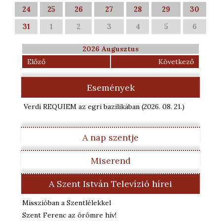
24
25
26
27
28
29
30
31
1
2
3
4
5
6
2026 Augusztus
Előző
Következő
Események
Verdi REQUIEM az egri bazilikában
(2026. 08. 21.
)
A nap szentje
Miserend
A Szent István Televízió hírei
Misszióban a Szentlélekkel
Szent Ferenc az örömre hív!