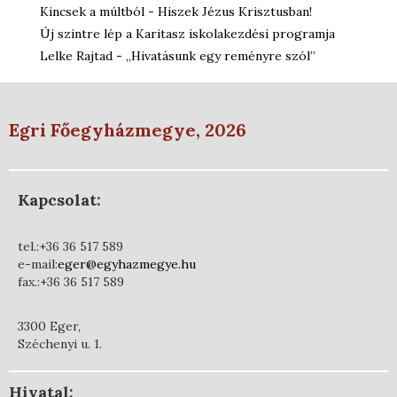
Kincsek a múltból - Hiszek Jézus Krisztusban!
Új szintre lép a Karitasz iskolakezdési programja
Lelke Rajtad - „Hivatásunk egy reményre szól”
Egri Főegyházmegye, 2026
Kapcsolat:
tel.:+36 36 517 589
e-mail:
eger@egyhazmegye.hu
fax.:+36 36 517 589
3300 Eger,
Széchenyi u. 1.
Hivatal: