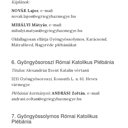
Káplánok:
NOVÁK Lajos
, e-mail:
novak.lajos@egriegyhazmegye.hu
M
IHÁLYI
Mátyás
, e-mail:
mihalyi.matyas@egriegyhazmegye.hu
Oldallagosan ellátja Gyöngyössolymos, Karácsond,
Mátrafüred, Nagyréde plébániákat
6. Gyöngyösoroszi Római Katolikus Plébánia
Titulus:
Alexandriai Szent Katalin vértanú
3211 Gyöngyösoroszi, Kossuth L. u. 61. Heves
vármegye
Plébániai kormányzó:
A
NDRÁSI
Zoltán
, e-mail:
andrasi.zoltan@egriegyhazmegye.hu
7. Gyöngyössolymos Római Katolikus
Plébánia