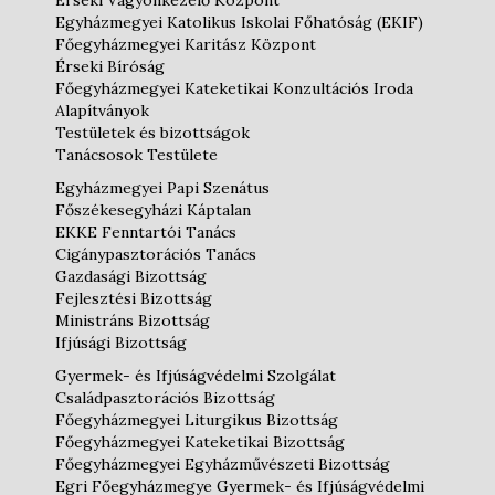
Érseki Vagyonkezelő Központ
Egyházmegyei Katolikus Iskolai Főhatóság (EKIF)
Főegyházmegyei Karitász Központ
Érseki Bíróság
Főegyházmegyei Kateketikai Konzultációs Iroda
Alapítványok
Testületek és bizottságok
Tanácsosok Testülete
Egyházmegyei Papi Szenátus
Főszékesegyházi Káptalan
EKKE Fenntartói Tanács
Cigánypasztorációs Tanács
Gazdasági Bizottság
Fejlesztési Bizottság
Ministráns Bizottság
Ifjúsági Bizottság
Gyermek- és Ifjúságvédelmi Szolgálat
Családpasztorációs Bizottság
Főegyházmegyei Liturgikus Bizottság
Főegyházmegyei Kateketikai Bizottság
Főegyházmegyei Egyházművészeti Bizottság
Egri Főegyházmegye Gyermek- és Ifjúságvédelmi