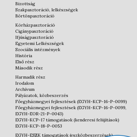
Bizottság
Szakpasztoráció, lelkészségek
Börtönpasztoráció
Kórházpasztoráció
Cigánypasztoráció
Ifjúságpasztoráció
Egyetemi Lelkészségek
Szociális intézmények
História
Első rész
Második rész
Harmadik rész
Irodalom
Archívum
Pályázatok, közbeszerzés
Főegyházmegyei fejlesztések (EGYH-KCP-16-P-0099)
Főegyházmegyei fejlesztések (EGYH-KCP-16-P-0099,
EGYH-EOR-21-P-0043)
EGYH-KCP-17 támogatások (kenderesi felújítások)
EGYH-KCP-18-P-0053
EGYH-ESZK támogatások (eszközbeszerzések)