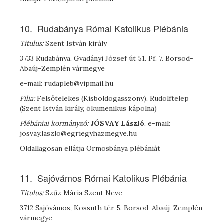
10. Rudabánya Római Katolikus Plébánia
Titulus:
Szent István király
3733 Rudabánya, Gvadányi József út 51. Pf. 7. Borsod-
Abaúj-Zemplén vármegye
e-mail: rudapleb@vipmail.hu
Filia:
Felsőtelekes (Kisboldogasszony), Rudolftelep
(Szent István király, ökumenikus kápolna)
Plébániai kormányzó:
J
ÓSVAY
László
, e-mail:
josvay.laszlo@egriegyhazmegye.hu
Oldallagosan ellátja Ormosbánya plébániát
11. Sajóvámos Római Katolikus Plébánia
Titulus:
Szűz Mária Szent Neve
3712 Sajóvámos, Kossuth tér 5. Borsod-Abaúj-Zemplén
vármegye