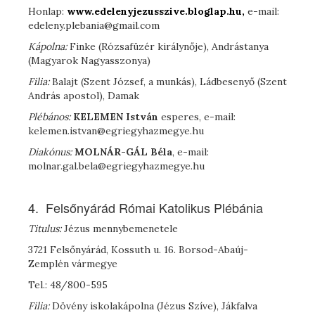
Honlap:
www.edelenyjezusszive.bloglap.hu,
e-mail:
edeleny.plebania@gmail.com
Kápolna:
Finke (Rózsafüzér királynője), Andrástanya
(Magyarok Nagyasszonya)
Filia:
Balajt (Szent József, a munkás), Ládbesenyő (Szent
András apostol), Damak
Plébános:
K
ELEMEN
István
esperes, e-mail:
kelemen.istvan@egriegyhazmegye.hu
Diakónus:
M
OLNÁR
-G
ÁL
Béla
, e-mail:
molnar.gal.bela@egriegyhazmegye.hu
4. Felsőnyárád Római Katolikus Plébánia
Titulus:
Jézus mennybemenetele
3721 Felsőnyárád, Kossuth u. 16. Borsod-Abaúj-
Zemplén vármegye
Tel.: 48/800-595
Filia:
Dövény iskolakápolna (Jézus Szíve), Jákfalva