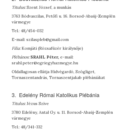
Titulus:
Szent József, a munkás
3763 Bódvaszilas, Petőfi u. 16. Borsod-Abaúj-Zemplén
vármegye
Tel.: 48/454-032
E-mail: szilaspleb@gmail.com
Filia:
Komjáti (Rózsafüzér királynője)
Plébános:
SRAHL Péter,
e-mail:
srahl.peter@egriegyhazmegye.hu
Oldallagosan ellátja Hidvégardó, Szögliget,
Tornaszentandrás, Tornaszentjakab plébániákat
3. Edelény Római Katolikus Plébánia
Titulus:
Jézus Szíve
3780 Edelény, Antal Gy. u. 11. Borsod-Abaúj-Zemplén
vármegye
Tel.: 48/341-332