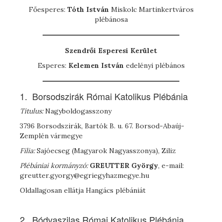
Főesperes:
Tóth István
Miskolc Martinkertváros
plébánosa
Szendrői Esperesi Kerület
Esperes:
Kelemen István
edelényi plébános
1. Borsodszirák Római Katolikus Plébánia
Titulus:
Nagyboldogasszony
3796 Borsodszirák, Bartók B. u. 67. Borsod-Abaúj-
Zemplén vármegye
Filia:
Sajóecseg (Magyarok Nagyasszonya), Ziliz
Plébániai kormányzó:
G
REUTTER
György
, e-mail:
greutter.gyorgy@egriegyhazmegye.hu
Oldallagosan ellátja Hangács plébániát
2. Bódvaszilas Római Katolikus Plébánia