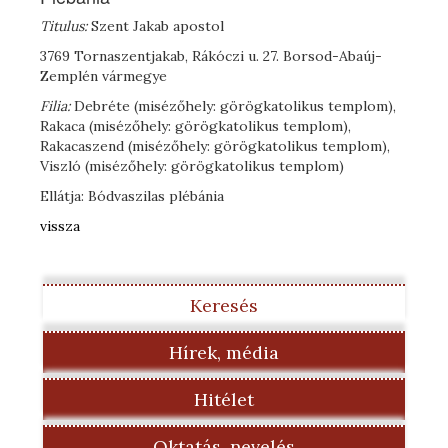
Titulus:
Szent Jakab apostol
3769 Tornaszentjakab, Rákóczi u. 27. Borsod-Abaúj-
Zemplén vármegye
Filia:
Debréte (misézőhely: görögkatolikus templom),
Rakaca (misézőhely: görögkatolikus templom),
Rakacaszend (misézőhely: görögkatolikus templom),
Viszló (misézőhely: görögkatolikus templom)
Ellátja: Bódvaszilas plébánia
vissza
Keresés
Hírek, média
Hitélet
Oktatás, nevelés