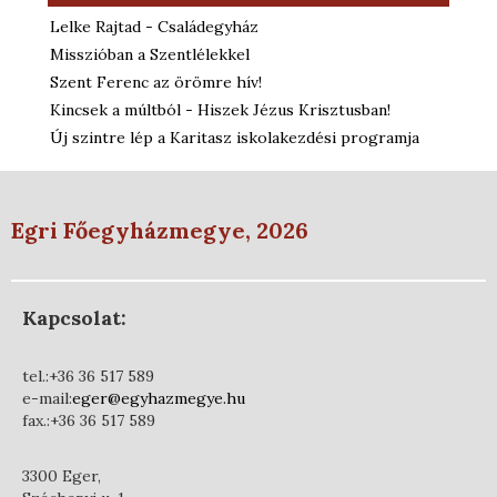
Lelke Rajtad - Családegyház
Misszióban a Szentlélekkel
Szent Ferenc az örömre hív!
Kincsek a múltból - Hiszek Jézus Krisztusban!
Új szintre lép a Karitasz iskolakezdési programja
Egri Főegyházmegye, 2026
Kapcsolat:
tel.:+36 36 517 589
e-mail:
eger@egyhazmegye.hu
fax.:+36 36 517 589
3300 Eger,