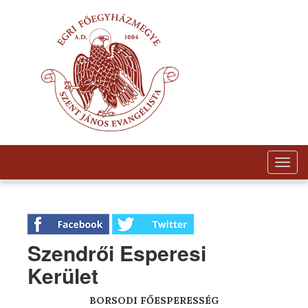
Togg
navig
Szendrői Esperesi
Kerület
BORSODI
FŐESPERESSÉG