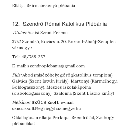
Ellátja: Szirmabesenyő plébánia
12. Szendrő Római Katolikus Plébánia
Titulus:
Assisi Szent Ferenc
3752 Szendrő, Kovács u. 20. Borsod-Abaúj-Zemplén
vármegye
Tel.: 48/788-257
E-mail: szendroplebania@gmail.com
Filia:
Abod (misézőhely: görögkatolikus templom),
Galvács (Szent István király), Martonyi (Kármelhegyi
Boldogasszony), Meszes iskolakápolna
(Kisboldogasszony), Szalonna (Szent László király)
Plébános:
S
ZŰCS
Zsolt
, e-mail:
szucs.zsolt@egriegyhazmegye.hu
Oldallagosan ellátja Perkupa, Szendrőlád, Szuhogy
plébániákat