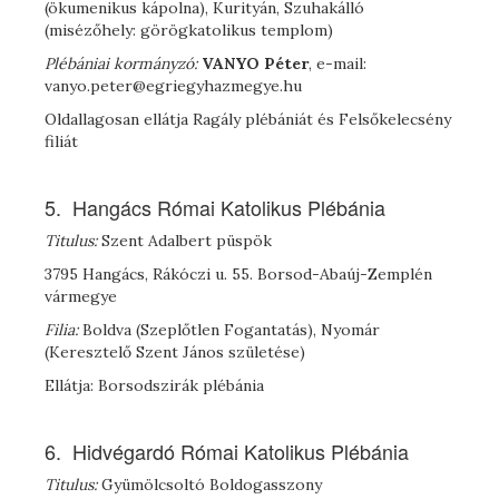
(ökumenikus kápolna), Kurityán, Szuhakálló
(misézőhely: görögkatolikus templom)
Plébániai kormányzó:
V
ANYO
Péter
, e-mail:
vanyo.peter@egriegyhazmegye.hu
Oldallagosan ellátja Ragály plébániát és Felsőkelecsény
filiát
5. Hangács Római Katolikus Plébánia
Titulus:
Szent Adalbert püspök
3795 Hangács, Rákóczi u. 55. Borsod-Abaúj-Zemplén
vármegye
Filia:
Boldva (Szeplőtlen Fogantatás), Nyomár
(Keresztelő Szent János születése)
Ellátja: Borsodszirák plébánia
6. Hidvégardó Római Katolikus Plébánia
Titulus:
Gyümölcsoltó Boldogasszony