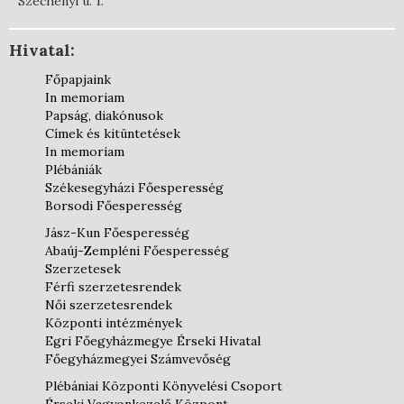
Széchenyi u. 1.
Hivatal:
Főpapjaink
In memoriam
Papság, diakónusok
Címek és kitüntetések
In memoriam
Plébániák
Székesegyházi Főesperesség
Borsodi Főesperesség
Jász-Kun Főesperesség
Abaúj-Zempléni Főesperesség
Szerzetesek
Férfi szerzetesrendek
Női szerzetesrendek
Központi intézmények
Egri Főegyházmegye Érseki Hivatal
Főegyházmegyei Számvevőség
Plébániai Központi Könyvelési Csoport