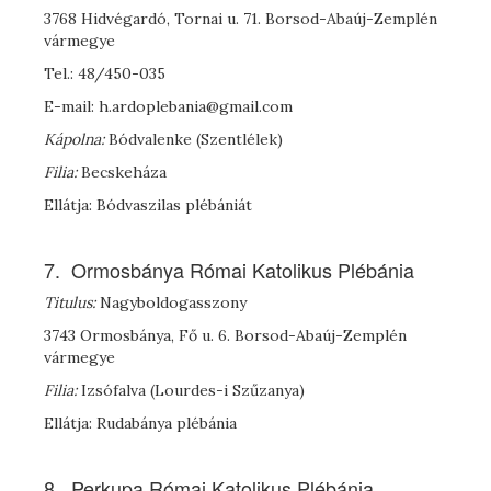
3768 Hidvégardó, Tornai u. 71. Borsod-Abaúj-Zemplén
vármegye
Tel.: 48/450-035
E-mail: h.ardoplebania@gmail.com
Kápolna:
Bódvalenke (Szentlélek)
Filia:
Becskeháza
Ellátja: Bódvaszilas plébániát
7. Ormosbánya Római Katolikus Plébánia
Titulus:
Nagyboldogasszony
3743 Ormosbánya, Fő u. 6. Borsod-Abaúj-Zemplén
vármegye
Filia:
Izsófalva (Lourdes-i Szűzanya)
Ellátja: Rudabánya plébánia
8. Perkupa Római Katolikus Plébánia