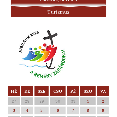
Turizmus
HÉ
KE
SZE
CSÜ
PÉ
SZO
VA
27
28
29
30
31
1
2
3
4
5
6
7
8
9