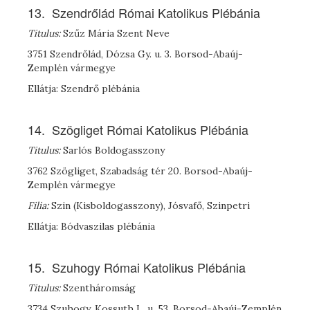
13. Szendrőlád Római Katolikus Plébánia
Titulus:
Szűz Mária Szent Neve
3751 Szendrőlád, Dózsa Gy. u. 3. Borsod-Abaúj-
Zemplén vármegye
Ellátja: Szendrő plébánia
14. Szögliget Római Katolikus Plébánia
Titulus:
Sarlós Boldogasszony
3762 Szögliget, Szabadság tér 20. Borsod-Abaúj-
Zemplén vármegye
Filia:
Szin (Kisboldogasszony), Jósvafő, Szinpetri
Ellátja: Bódvaszilas plébánia
15. Szuhogy Római Katolikus Plébánia
Titulus:
Szentháromság
3734 Szuhogy, Kossuth L. u. 53. Borsod-Abaúj-Zemplén