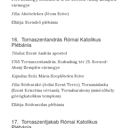
vármegye
Filia:
Alsótelekes (Jézus Szíve)
Ellátja: Szendrő plébánia
16. Tornaszentandrás Római Katolikus
Plébánia
Titulus:
Szent András apostol
3765 Tornaszentandrás, Szabadság tér 25. Borsod-
Abaúj-Zemplén vármegye
Kápolna:
Szűz Mária Szeplőtelen Szíve
Filia:
Bódvarákó (Avilai Szent Teréz), Tornanádaska
(Szent Krisztina vértanú), Tornabarakony (misézőhely:
görögkatolikus templom)
Ellátja: Bódvaszilas plébánia
17. Tornaszentjakab Római Katolikus
Plébánia