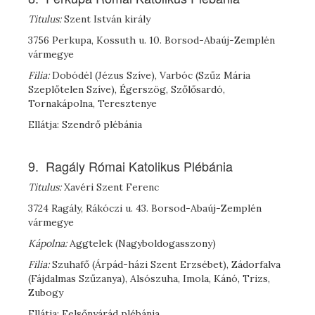
Titulus:
Szent István király
3756 Perkupa, Kossuth u. 10. Borsod-Abaúj-Zemplén
vármegye
Filia:
Dobódél (Jézus Szíve), Varbóc (Szűz Mária
Szeplőtelen Szíve), Égerszög, Szőlősardó,
Tornakápolna, Teresztenye
Ellátja: Szendrő plébánia
9. Ragály Római Katolikus Plébánia
Titulus:
Xavéri Szent Ferenc
3724 Ragály, Rákóczi u. 43. Borsod-Abaúj-Zemplén
vármegye
Kápolna:
Aggtelek (Nagyboldogasszony)
Filia:
Szuhafő (Árpád-házi Szent Erzsébet), Zádorfalva
(Fájdalmas Szűzanya), Alsószuha, Imola, Kánó, Trizs,
Zubogy
Ellátja: Felsőnyárád plébánia