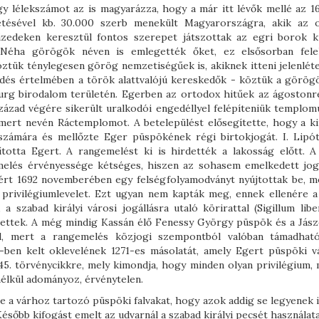
gy lélekszámot az is magyarázza, hogy a már itt lévők mellé az 1
etésével kb. 30.000 szerb menekült Magyarországra, akik az 
izedeken keresztül fontos szerepet játszottak az egri borok kü
n. Néha görögök néven is emlegették őket, ez elsősorban fele
ztük ténylegesen görög nemzetiségűek is, akiknek itteni jelenléte
és értelmében a török alattvalójú kereskedők - köztük a görögö
urg birodalom területén. Egerben az ortodox hitűek az ágostonr
zázad végére sikerült uralkodói engedéllyel felépíteniük templomu
mert nevén Ráctemplomot. A betelepülést elősegítette, hogy a ki
számára és mellőzte Eger püspökének régi birtokjogát. I. Lipót
ította Egert. A rangemelést ki is hirdették a lakosság előtt. A
emelés érvényessége kétséges, hiszen az sohasem emelkedett jog
ért 1692 novemberében egy felségfolyamodványt nyújtottak be, m
 privilégiumlevelet. Ezt ugyan nem kapták meg, ennek ellenére a
a szabad királyi városi jogállásra utaló körirattal (Sigillum libe
is vettek. A még mindig Kassán élő Fenessy György püspök és a Jász
gal, mert a rangemelés közjogi szempontból valóban támadható
1-ben kelt oklevelének 1271-es másolatát, amely Egert püspöki v
i 45. törvénycikkre, mely kimondja, hogy minden olyan privilégium,
nélkül adományoz, érvénytelen.
e a várhoz tartozó püspöki falvakat, hogy azok addig se legyenek 
ésőbb kifogást emelt az udvarnál a szabad királyi pecsét használat