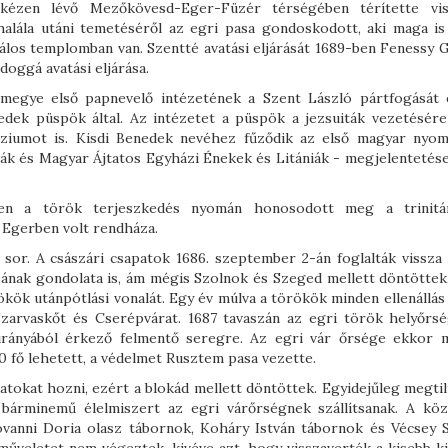
kézen lévő Mezőkövesd-Eger-Füzér térségében térítette vi
halála utáni temetéséről az egri pasa gondoskodott, aki maga is
 pálos templomban van. Szentté avatási eljárását 1689-ben Fenessy 
oggá avatási eljárása.
zmegye első papnevelő intézetének a Szent László pártfogását 
edek püspök által. Az intézetet a püspök a jezsuiták vezetésére 
ziumot is. Kisdi Benedek nevéhez fűződik az első magyar nyom
eák és Magyar Ájtatos Egyházi Énekek és Litániák - megjelentetése
n a török terjeszkedés nyomán honosodott meg a trinitá
 Egerben volt rendháza.
 sor. A császári csapatok 1686. szeptember 2-án foglalták vissza 
sának gondolata is, ám mégis Szolnok és Szeged mellett döntöttek,
ökök utánpótlási vonalát. Egy év múlva a törökök minden ellenállás
 Szarvaskőt és Cserépvárat. 1687 tavaszán az egri török helyőrs
 irányából érkező felmentő seregre. Az egri vár őrsége ekkor 
0 fő lehetett, a védelmet Rusztem pasa vezette.
tokat hozni, ezért a blokád mellett döntöttek. Egyidejűleg megtil
bárminemű élelmiszert az egri várőrségnek szállítsanak. A köz
iovanni Doria olasz tábornok, Koháry István tábornok és Vécsey 