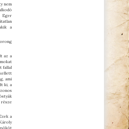
gy nem
alkodó
a Eger
tatlan
akik a
korong
t az a
umokat
 fallal
kellett
g, ami
t ki, a
azonos
óstyák
i része
 Ezek a
Károly
spököt