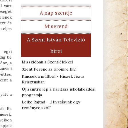
törési
l várt
eséget
A nap szentje
elenek
ert és
Miserend
teljes
A Szent István Televízió
hírei
z egri
dig be
Misszióban a Szentlélekkel
énz, a
zázadi
Szent Ferenc az örömre hív!
yüttes,
Kincsek a múltból - Hiszek Jézus
ként a
Krisztusban!
Új szintre lép a Karitasz iskolakezdési
yütt a
programja
Lelke Rajtad - „Hivatásunk egy
reményre szól”
ták. Ez
mesek,
veiben
papjaik