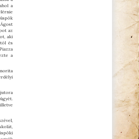
ahol a
elérnie
püspök
 Ágost
pot az
t, aki
tól és
Piazza
ezte a
norita
erdélyi
jutora
ügyét.
illetve
zével,
skolát,
üspöki