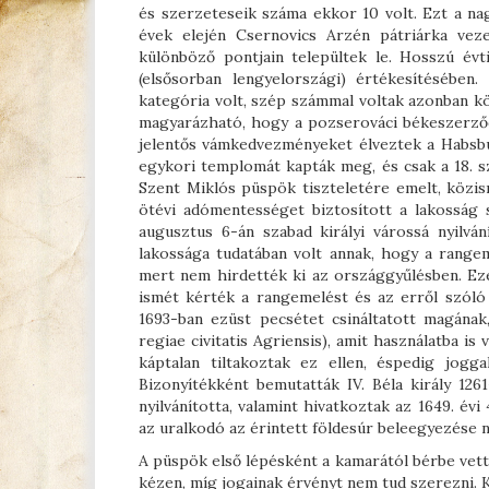
és szerzeteseik száma ekkor 10 volt. Ezt a na
évek elején Csernovics Arzén pátriárka vez
különböző pontjain települtek le. Hosszú évt
(elsősorban lengyelországi) értékesítésébe
kategória volt, szép számmal voltak azonban kö
magyarázható, hogy a pozserováci békeszerződ
jelentős vámkedvezményeket élveztek a Habsb
egykori templomát kapták meg, és csak a 18. s
Szent Miklós püspök tiszteletére emelt, közis
ötévi adómentességet biztosított a lakosság 
augusztus 6-án szabad királyi várossá nyilván
lakossága tudatában volt annak, hogy a rang
mert nem hirdették ki az országgyűlésben. Ez
ismét kérték a rangemelést és az erről szóló
1693-ban ezüst pecsétet csináltatott magának, 
regiae civitatis Agriensis), amit használatba 
káptalan tiltakoztak ez ellen, éspedig jog
Bizonyítékként bemutatták IV. Béla király 126
nyilvánította, valamint hivatkoztak az 1649. év
az uralkodó az érintett földesúr beleegyezése 
A püspök első lépésként a kamarától bérbe vett
kézen, míg jogainak érvényt nem tud szerezni. K