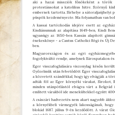
aki a hazai missziók főnökeként a török 
protestánsokat a katolikus hitre. Szörnyű kín
embernek tartotta. Sírhelye a sátoraljaújhelyi
püspök kezdeményezte. Ma folyamatban van bold
A kassai tartózkodás idejére esett az egyhá
Kisdiánumnak az alapítása 1649-ben, Kisdi Ben
ugyanúgy az 1650-ben Kassán alapított gimná
énekeskönyv - a Cantus Catholici Régi és Új D
ben.
Magyarországon és az egri egyházmegyébe
fogolykiváltó rendje, amelynek Sárospatakon és
Eger visszafoglalására viszonylag későn került
Győzelmük után felvetődött Eger visszafoglalá
a közvetett szándékkal, hogy így elvágják a tör
adták föl az Eger környéki várakat, Sirokot,
minden utánpótlástól elvágva várt a Belgrád
említett várakból ide menekültekkel együtt 400
A császári hadvezetés nem akart nagyobb áldoza
a környékbeli vármegyék lakosságának, hogy 
blokád 1687. július 9-én kezdődött. A várat G