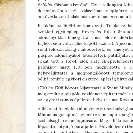
örökös főispáni tisztéből. Ezt a villongást kih
decemberében kelt válaszában megígérte a
bekövetkezett halála miatt azonban erre nem ke
Elsőként az 1699-ben kinevezett Telekessy Is
székkel egyidejűleg Heves és Külső Szolnok
adományokkal támogatta a már előtte ideérke
hajléka sem volt, náluk kapott szállást. A jezs
rend feloszlatásáig működtettek, és amelyet 
püspök adományából létesítették patikájukat i
sokat tett a török idők alatt elnéptelenede
paphiány miatt 1705-ben megnyitotta a Ka
helyreállíttatta a megrongálódott templomo
bélháromkúti egykori ciszterci apátság birtokait,
1700 és 1708 között kijavíttatta a Szent Mihá
megkezdte a püspöki rezidencia építtetését is a
az egykori romos épületek helyett a mai Kossuth
A Rákóczi fejedelem által vezetett szabadságha
Miután megállapodás ellenére sem kapott segít
szabadságharc támogatására. Maga Rákóczi is
főpásztor atyai jó barátja lett. Művelődéstör
az első hazai hírlap, a Mercurius Hungaricus, 