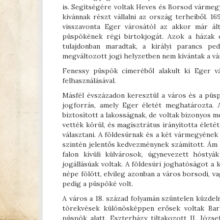
is. Segítségére voltak Heves és Borsod vármeg
kívánnak részt vállalni az ország terheiből. 1
visszavonta Eger városától az akkor már álta
püspökének régi birtokjogát. Azok a házak é
tulajdonban maradtak, a királyi parancs pe
megváltozott jogi helyzetben nem kívántak a vá
Fenessy püspök címeréből alakult ki Eger v
felhasználásával.
Másfél évszázadon keresztül a város és a püs
jogforrás, amely Eger életét meghatározta. 
biztosított a lakosságnak, de voltak bizonyos m
vették körül, és magisztrátus irányította életé
választani. A földesúrnak és a két vármegyének
szintén jelentős kedvezménynek számított. Ám az
falon kívüli külvárosok, úgynevezett hóstyá
jogállásúak voltak. A földesúri joghatóságot a
népe fölött, elvileg azonban a város borsodi, va
pedig a püspöké volt.
A város a 18. század folyamán szüntelen küzdelm
törekvések különösképpen erősek voltak Bar
püspök alatt. Eszterházy tiltakozott II. Józs