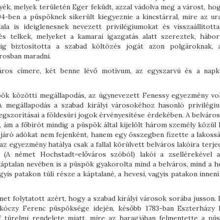
yék, melyek területén Eger feküdt, azzal vádolva meg a várost, ho
694-ben a püspöknek sikerült kiegyeznie a kincstárral, mire az ur
la is ideiglenesnek nevezett privilégiumokat és visszaállított
s telkek, melyeket a kamarai igazgatás alatt szereztek, háborí
dig biztosította a szabad költözés jogát azon polgároknak, 
rosban maradni.
áros címere, két benne lévő motívum, az egyszarvú és a nap
pök közötti megállapodás, az úgynevezett Fenessy egyezmény vol
A megállapodás a szabad királyi városokéhoz hasonló privilégi
egszorításai a földesúri jogok érvényesítése érdekében. A belvárost
t, ám a főbírót mindig a püspök által kijelölt három személy közül 
 járó adókat nem fejenként, hanem egy összegben fizette a lakossá
 egyezmény hatálya csak a fallal körülvett belváros lakóira terjed
k (A német Hochstadt=előváros szóból) lakói a zsellérekével 
 káptalan nevében is a püspök gyakorolta mind a belváros, mind a h
gyis patakon túli része a káptalané, a hevesi, vagyis patakon innen
et folytatott azért, hogy a szabad királyi városok sorába jusson.
kóczy Ferenc püspöksége idején, később 1783-ban Eszterházy 
ef türelmi rendelete miatt, mire az haragjában felmentette a pü