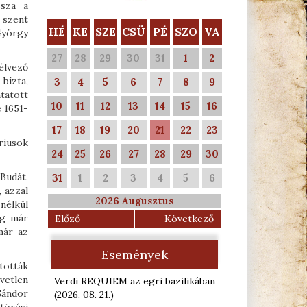
ssza a
 szent
HÉ
KE
SZE
CSÜ
PÉ
SZO
VA
György
27
28
29
30
31
1
2
élvező
bízta,
3
4
5
6
7
8
9
tatott
10
11
12
13
14
15
16
 1651-
17
18
19
20
21
22
23
riusok
24
25
26
27
28
29
30
Budát.
31
1
2
3
4
5
6
 azzal
2026 Augusztus
 nélkül
ég már
Előző
Következő
már az
Események
tották
vetlen
Verdi REQUIEM az egri bazilikában
Sándor
(2026. 08. 21.
)