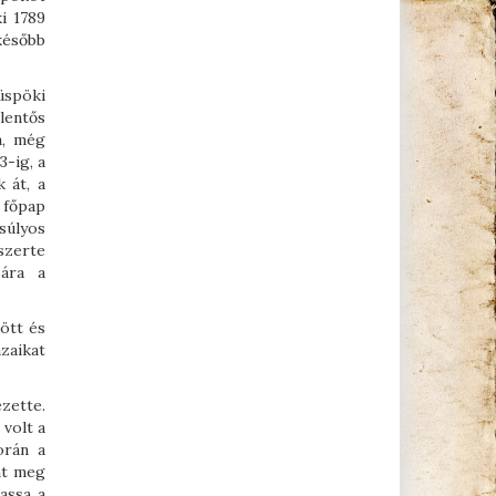
ki 1789
később
üspöki
lentős
a, még
3-ig, a
 át, a
 főpap
súlyos
szerte
sára a
ött és
ázaikat
zette.
volt a
orán a
nt meg
assa a