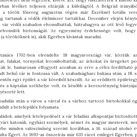
műveletet nem végeztek, kivéve azt, hogy visszaverték a kisebb ki
árban lévőket teljesen elzárják a külvilágtól. A Belgrád irányábó
 a török fősereg augusztus végén már Eszéknél totális ver
g tartanak a védők élelmiszer tartalékai. December elején kényt
 vár védői szabadon elvonulhattak, hátrahagyva az ott lévő fegyv
z elvonulók biztonságát. Az egyezmény érdekessége volt, hogy 
a törököknek is), akik Egerben kívántak maradni.
itanács 1702-ben elrendelte 18 magyarországi vár, köztük a
t, falakat, tornyokat leromboltatták, az árkokat és üregeket pe
lták le, hamarosan elfogyott azonban az erre a célra fordítható p
 belső vár is fontossá vált. A szabadságharc bukása után, a 18. s
ntős egri épület a vár köveiből készült. Az az erődített épületeg
s a káptalan székhelye volt, és később a kereszténység bástyája
yészeté lett.
adulás után a város a várral és a várhoz tartozó birtokokkal eg
dult a betelepülés folyamata.
ádok, amelyek letelepedését a vár feladási alkupontjai biztosítot
égvári katonák, egyházi személyek, német és magyar mesterek, ne
rbe minden valószínűség szerint korábban, a 16. század utolsó é
lalta Egert. Az 1693-as összeírás már 633 rácot emleget Egerben, 