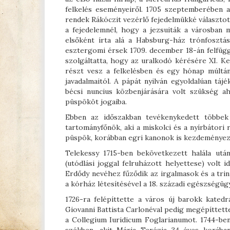
felkelés eseményeiről. 1705 szeptemberében a 
rendek Rákóczit vezérlő fejedelmükké választottá
a fejedelemnél, hogy a jezsuiták a városban
elsőként írta alá a Habsburg-ház trónfosztá
esztergomi érsek 1709. december 18-án felfüg
szolgáltatta, hogy az uralkodó kérésére XI. K
részt vesz a felkelésben és egy hónap múltá
javadalmaitól. A pápát nyilván egyoldalúan táj
bécsi nuncius közbenjárására volt szükség ah
püspököt jogaiba.
Ebben az időszakban tevékenykedett többek
tartományfőnök, aki a miskolci és a nyírbátori 
püspök, korábban egri kanonok is kezdeményezte
Telekessy 1715-ben bekövetkezett halála utá
(utódlási joggal felruházott helyettese) volt 
Erdődy nevéhez fűződik az irgalmasok és a trini
a kórház létesítésével a 18. századi egészségü
1726-ra felépíttette a város új barokk kated
Giovanni Battista Carlonéval pedig megépíttette 
a Collegium Iuridicum Foglarianumot. 1744-be