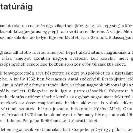
ktatúráig
án birodalom része és egy vilajetnek (közigazgatási egység) a köz
(kisebb közigazgatási egység) tartozott a területébe. A vilajet élén
lt szandzsákok székhelyei Egeren kívül Hatvan, Szolnok, Balassagya
eghasználhatóbb forrás, amelyből képet alkothatunk magunknak a 
ó írása, amelyet azonban nagyon óvatosan kell kezelni, mert 
 szépségének ecsetelése közben sokszor erős túlzásokba esett.
li fenyegetettség arra késztette az egri püspököket és a káptalan
e. A király 1562-ben Verancsics Antal székelyéül Érsekújvárt jelöl
t. Ami a törökök fenyegetését illeti, valóban nagyobb biztonságban 
rdély mellett fellegvára volt, így a protestánsokkal folytatott 
nek jelentős erőfeszítésébe került az egyházmegye maradék terül
ezeknek az összecsapásoknak halálos áldozatai is voltak, ekkor,
i vértanú szentek, három jezsuita hitszónok: Kőrösi Márk, Grod
i eljárásukat 1628-ban kezdeményezte Pázmány Péter, ami csak 19
nt II. János Pál pápa 1996-ban szentté avatta őket.
ében ugyancsak vértanúhalált halt Csepelényi György pálos szer