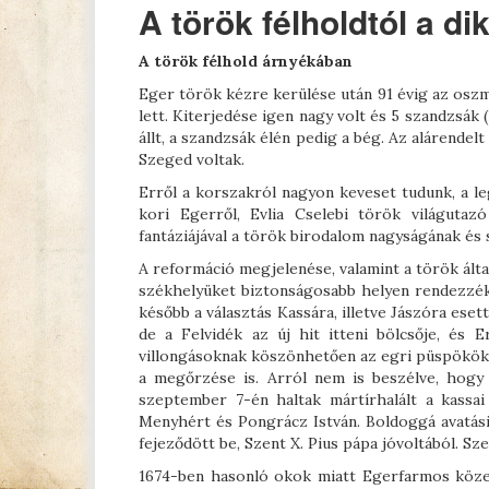
A török félholdtól a di
A török félhold árnyékában
Eger török kézre kerülése után 91 évig az oszm
lett. Kiterjedése igen nagy volt és 5 szandzsák 
állt, a szandzsák élén pedig a bég. Az alárende
Szeged voltak.
Erről a korszakról nagyon keveset tudunk, a l
kori Egerről, Evlia Cselebi török világutaz
fantáziájával a török birodalom nagyságának és
A reformáció megjelenése, valamint a török álta
székhelyüket biztonságosabb helyen rendezzék b
később a választás Kassára, illetve Jászóra eset
de a Felvidék az új hit itteni bölcsője, és E
villongásoknak köszönhetően az egri püspökök
a megőrzése is. Arról nem is beszélve, hogy 
szeptember 7-én haltak mártírhalált a kassa
Menyhért és Pongrácz István. Boldoggá avatás
fejeződött be, Szent X. Pius pápa jóvoltából. Sze
1674-ben hasonló okok miatt Egerfarmos közel