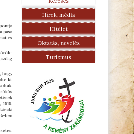
Keresés
Hírek, média
pontja
Hitélet
 a pasa
rmat és
Oktatás, nevelés
török-
Turizmus
gazdag
t, hogy
te ki,
voltak,
örökös
etének
 1619.
ziecki
05-ben
zetes,