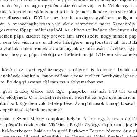
szécsényi országos gyűlés aktív résztvevője volt Telekessy is, 
k. A fejedelmi esküt is neki tette le (ennek ellenére nem sikerült 
 maradhassanak). 1707-ben az ónodi országos gyűlésen pedig a 
sát. A szabadságharcban való aktív részvétele miatt Keresztély
gesztette főpapi méltóságából. Az ehhez szükséges törvényes ala
elemen pápa kiadott egy brévét, ami arról szólt, hogy minden papo
n sem tér vissza az uralkodó hűségére, megfoszthatnak hivatalá
ékoztatták, mikor ennek az okmánynak az aláírására rávették, így 
hoz, hogy a pápa feloldja az ítéletet, majd 1711-ben visszahely
 között az egri egyházmegye területén is Kelemen Didák mi
rendházak alapítója, kanonizálását a rend mellett Batthyány Ignác 
. Boldoggá avatási eljárása ma is folyamatban van.
n gróf Erdődy Gábor lett Eger püspöke, aki már 1713-tól koad
idős elődjének. Ő is kulcskérdésként kezelte az egri szeminárium 
táriusok Egerben való letelepítése. Az irgalmasok támogatásával, 
gy egyik úttörőjének nevezhető.
rálisát a Szent Mihály templom helyén. A kor egyik neves építés
a püspöki rezidenciát. Vikáriusa, Foglár György alapította a jogi i
n bekövetkezett halála után gróf Barkóczy Ferenc követte őt a p