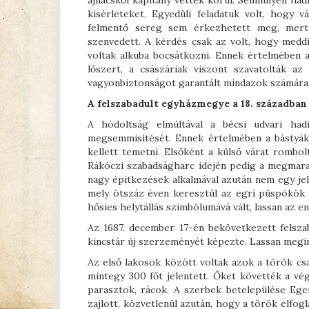
ajnácskői kapitány vették körül. Semmilyen had
kísérleteket. Egyedüli feladatuk volt, hogy v
felmentő sereg sem érkezhetett meg, mert
szenvedett. A kérdés csak az volt, hogy meddi
voltak alkuba bocsátkozni. Ennek értelmében a
lőszert, a császáriak viszont szavatolták a
vagyonbiztonságot garantált mindazok számára (
A felszabadult egyházmegye a 18. században
A hódoltság elmúltával a bécsi udvari had
megsemmisítését. Ennek értelmében a bástyáka
kellett temetni. Elsőként a külső várat rombo
Rákóczi szabadságharc idején pedig a megmaradt
nagy építkezések alkalmával azután nem egy jele
mely ötszáz éven keresztül az egri püspökök é
hősies helytállás szimbólumává vált, lassan az en
Az 1687. december 17-én bekövetkezett felszab
kincstár új szerzeményét képezte. Lassan megin
Az első lakosok között voltak azok a török csal
mintegy 300 főt jelentett. Őket követték a v
parasztok, rácok. A szerbek betelepülése Ege
zajlott, közvetlenül azután, hogy a török elfog