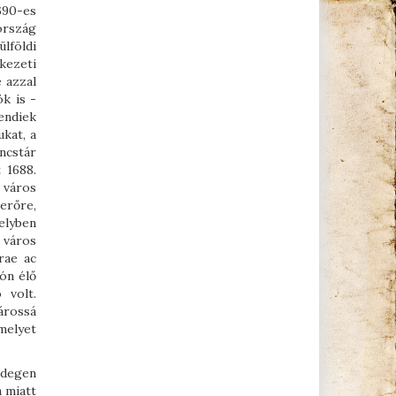
690-es
ország
lföldi
kezeti
 azzal
k is -
endiek
kat, a
ncstár
 1688.
 város
erőre,
elyben
 város
rae ac
ón élő
 volt.
árossá
 melyet
idegen
a miatt