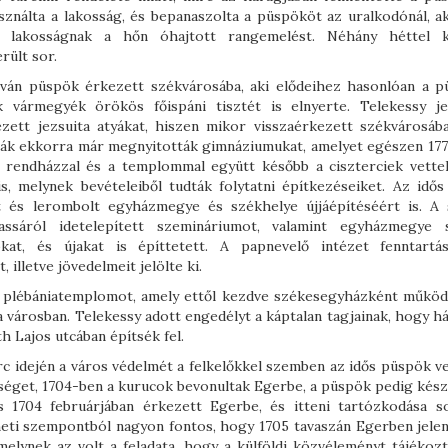
asználta a lakosság, és bepanaszolta a püspököt az uralkodónál, a
 lakosságnak a hőn óhajtott rangemelést. Néhány héttel 
rült sor.
tván püspök érkezett székvárosába, aki elődeihez hasonlóan a p
 vármegyék örökös főispáni tisztét is elnyerte. Telekessy je
zett jezsuita atyákat, hiszen mikor visszaérkezett székvárosáb
uiták ekkorra már megnyitották gimnáziumukat, amelyet egészen 177
a rendházzal és a templommal együtt később a ciszterciek vettek
s, melynek bevételeiből tudták folytatni építkezéseiket. Az idős
tt és lerombolt egyházmegye és székhelye újjáépítéséért is. A 
ssáról idetelepített szemináriumot, valamint egyházmegye 
kat, és újakat is építtetett. A papnevelő intézet fenntartá
 illetve jövedelmeit jelölte ki.
ly plébániatemplomot, amely ettől kezdve székesegyházként működ
 városban. Telekessy adott engedélyt a káptalan tagjainak, hogy h
 Lajos utcában építsék fel.
rc idején a város védelmét a felkelőkkel szemben az idős püspök ve
séget, 1704-ben a kurucok bevonultak Egerbe, a püspök pedig kész 
 1704 februárjában érkezett Egerbe, és itteni tartózkodása s
téneti szempontból nagyon fontos, hogy 1705 tavaszán Egerben jele
melynek az volt a feladata, hogy a külföldi közvéleményt tájékozt