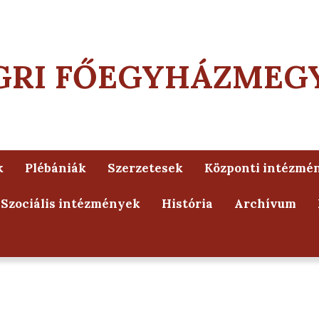
GRI FŐEGYHÁZMEG
k
Plébániák
Szerzetesek
Központi intézmé
Szociális intézmények
História
Archívum