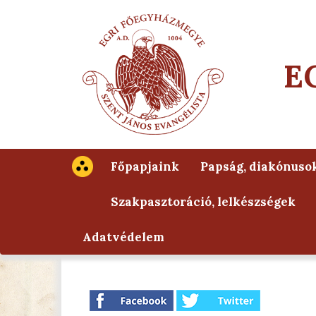
E
Főpapjaink
Papság, diakónuso
Szakpasztoráció, lelkészségek
Adatvédelem