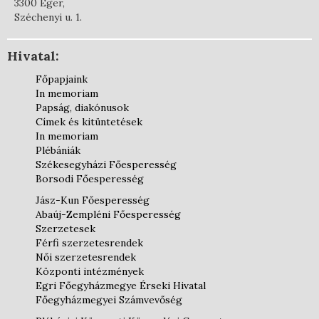
3300 Eger,
Széchenyi u. 1.
Hivatal:
Főpapjaink
In memoriam
Papság, diakónusok
Címek és kitüntetések
In memoriam
Plébániák
Székesegyházi Főesperesség
Borsodi Főesperesség
Jász-Kun Főesperesség
Abaúj-Zempléni Főesperesség
Szerzetesek
Férfi szerzetesrendek
Női szerzetesrendek
Központi intézmények
Egri Főegyházmegye Érseki Hivatal
Főegyházmegyei Számvevőség