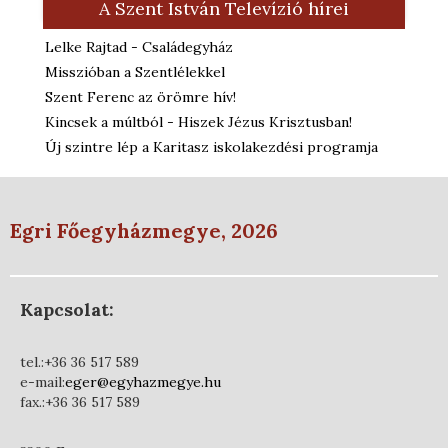
A Szent István Televízió hírei
Lelke Rajtad - Családegyház
Misszióban a Szentlélekkel
Szent Ferenc az örömre hív!
Kincsek a múltból - Hiszek Jézus Krisztusban!
Új szintre lép a Karitasz iskolakezdési programja
Egri Főegyházmegye, 2026
Kapcsolat:
tel.:+36 36 517 589
e-mail:
eger@egyhazmegye.hu
fax.:+36 36 517 589