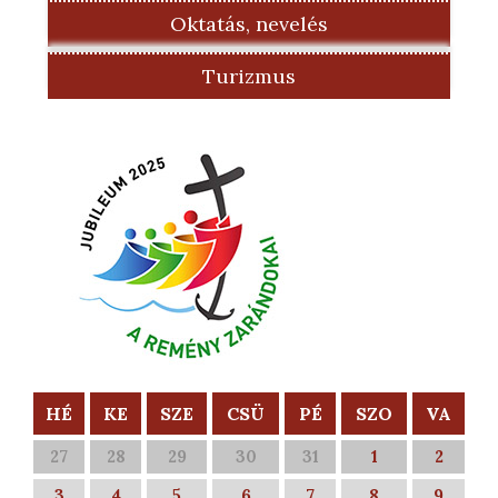
Oktatás, nevelés
Turizmus
HÉ
KE
SZE
CSÜ
PÉ
SZO
VA
27
28
29
30
31
1
2
3
4
5
6
7
8
9