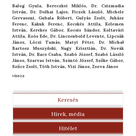
Balog Gyula, Bereczkei Miklós, Dr. Csizmadia
István,
Dr. Dolhai Lajos, Ficzek László, Michele
Gervasoni,
Gubala Róbert, Gulyás Zsolt, Juhász
Ferenc,
Kakuk Ferenc, Kecskés Attila, Kelemen
István,
Kerekes Gábor, Kocsis Sándor, Koltavári
Attila,
Koós Ede, Dr. Linczenbold Levente, Lipcsák
János,
Lóczi Tamás, Matyi Péter, Dr. Michał
Bartosz Muszyňski,
Nagy Krisztián, Dr. Novák
István, Dr. Racs Csaba,
Szabó József, Szabó László
János, Szarvas István,
Szántó József, Szőke Gábor,
Szűcs Zsolt, Tóth István,
Vízi János, Zsova János
vissza
Keresés
Hírek, média
Hitélet