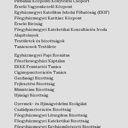
Plébániai Központi Könyvelési Csoport
Érseki Vagyonkezelő Központ
Egyházmegyei Katolikus Iskolai Főhatóság (EKIF)
Főegyházmegyei Karitász Központ
Érseki Bíróság
Főegyházmegyei Kateketikai Konzultációs Iroda
Alapítványok
Testületek és bizottságok
Tanácsosok Testülete
Egyházmegyei Papi Szenátus
Főszékesegyházi Káptalan
EKKE Fenntartói Tanács
Cigánypasztorációs Tanács
Gazdasági Bizottság
Fejlesztési Bizottság
Ministráns Bizottság
Ifjúsági Bizottság
Gyermek- és Ifjúságvédelmi Szolgálat
Családpasztorációs Bizottság
Főegyházmegyei Liturgikus Bizottság
Főegyházmegyei Kateketikai Bizottság
Főegyházmegyei Egyházművészeti Bizottság