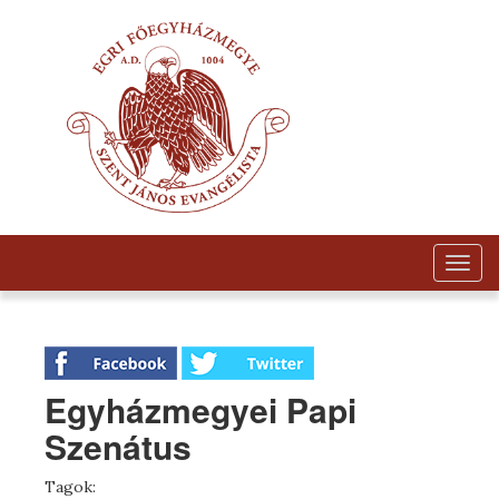
Togg
navig
Egyházmegyei Papi
Szenátus
Tagok: