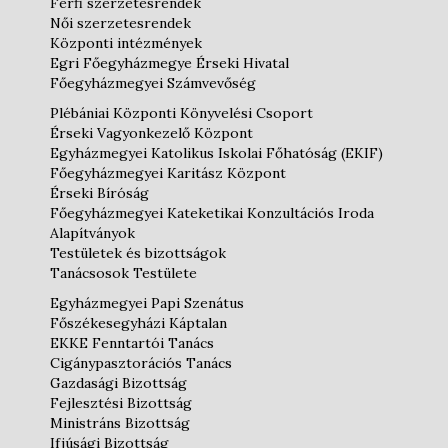
Férfi szerzetesrendek
Női szerzetesrendek
Központi intézmények
Egri Főegyházmegye Érseki Hivatal
Főegyházmegyei Számvevőség
Plébániai Központi Könyvelési Csoport
Érseki Vagyonkezelő Központ
Egyházmegyei Katolikus Iskolai Főhatóság (EKIF)
Főegyházmegyei Karitász Központ
Érseki Bíróság
Főegyházmegyei Kateketikai Konzultációs Iroda
Alapítványok
Testületek és bizottságok
Tanácsosok Testülete
Egyházmegyei Papi Szenátus
Főszékesegyházi Káptalan
EKKE Fenntartói Tanács
Cigánypasztorációs Tanács
Gazdasági Bizottság
Fejlesztési Bizottság
Ministráns Bizottság
Ifjúsági Bizottság