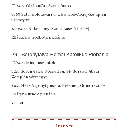
Titulus:
Olajbanfőtt Szent János
3659 Sáta, Kolozsvári u. 7. Borsod-Abaúj-Zemplén
vármegye
Kápolna:
Nekézseny (Szent László király)
Ellátja: Borsodbóta plébánia
29. Serényfalva Római Katolikus Plébánia
Titulus:
Mindenszentek
3729 Serényfalva, Kossuth u. 54. Borsod-Abaúj-
Zemplén vármegye
Filia:
Hét-Pogonyi puszta, Kelemér, Gömörszőlős
Ellátja: Putnok plébánia
vissza
Keresés