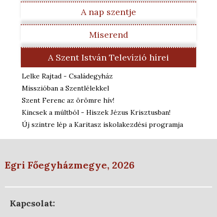
A nap szentje
Miserend
A Szent István Televízió hírei
Lelke Rajtad - Családegyház
Misszióban a Szentlélekkel
Szent Ferenc az örömre hív!
Kincsek a múltból - Hiszek Jézus Krisztusban!
Új szintre lép a Karitasz iskolakezdési programja
Egri Főegyházmegye, 2026
Kapcsolat: