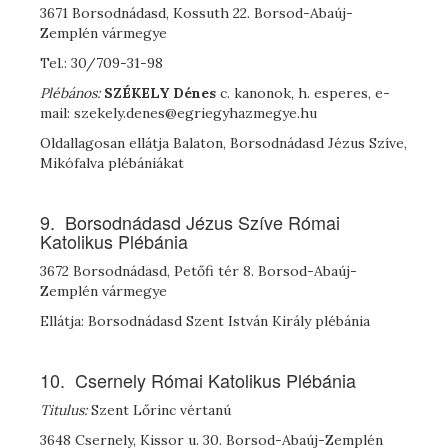
3671 Borsodnádasd, Kossuth 22. Borsod-Abaúj-
Zemplén vármegye
Tel.: 30/709-31-98
Plébános:
S
ZÉKELY
Dénes
c. kanonok, h. esperes, e-
mail: szekely.denes@egriegyhazmegye.hu
Oldallagosan ellátja Balaton, Borsodnádasd Jézus Szíve,
Mikófalva plébániákat
9. Borsodnádasd Jézus Szíve Római
Katolikus Plébánia
3672 Borsodnádasd, Petőfi tér 8. Borsod-Abaúj-
Zemplén vármegye
Ellátja: Borsodnádasd Szent István Király plébánia
10. Csernely Római Katolikus Plébánia
Titulus:
Szent Lőrinc vértanú
3648 Csernely, Kissor u. 30. Borsod-Abaúj-Zemplén