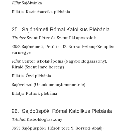
Filia:
Sajóivánka
Ellátja: Kazincbarcika plébánia
25. Sajónémeti Római Katolikus Plébánia
Titulus:
Szent Péter és Szent Pál apostolok
3652 Sajónémeti, Petőfi u. 12. Borsod-Abaúj-Zemplén
vármegye
Filia:
Center iskolakápolna (Nagyboldogasszony),
Királd (Szent Imre herceg)
Ellátja: Ózd plébánia
Sajóvelezd (Urunk mennybemenetele)
Ellátja: Putnok plébánia
26. Sajópüspöki Római Katolikus Plébánia
Titulus:
Kisboldogasszony
3653 Sajópüspöki, Hősök tere 9. Borsod-Abaúj-