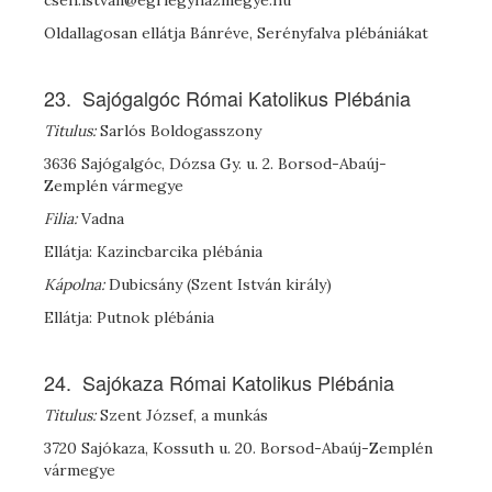
cseh.istvan@egriegyhazmegye.hu
Oldallagosan ellátja Bánréve, Serényfalva plébániákat
23. Sajógalgóc Római Katolikus Plébánia
Titulus:
Sarlós Boldogasszony
3636 Sajógalgóc, Dózsa Gy. u. 2. Borsod-Abaúj-
Zemplén vármegye
Filia:
Vadna
Ellátja: Kazincbarcika plébánia
Kápolna:
Dubicsány (Szent István király)
Ellátja: Putnok plébánia
24. Sajókaza Római Katolikus Plébánia
Titulus:
Szent József, a munkás
3720 Sajókaza, Kossuth u. 20. Borsod-Abaúj-Zemplén
vármegye