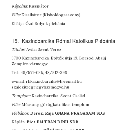
Kápolna:
Kissikátor
Filia:
Kissikátor (Kisboldogasszony)
Ellátja: Ózd Bolyok plébánia
15. Kazincbarcika Római Katolikus Plébánia
Titulus:
Avilai Szent Teréz
3700 Kazincbarcika, Építők útja 19. Borsod-Abaúj-
Zemplén vármegye
Tel.: 48/571-035, 48/512-396
e-mail: rkkazincbarcika@freemail.hu,
szalezi@egriegyhazmegye.hu
Templom:
Kazincbarcika-Szent Család
Filia:
Múcsony, görögkatolikus templom
Plébános:
Derosi
Raja G
NANA
P
RAGASAM
SDB
Káplán:
Biet Pál T
RAN
D
INH
SDB