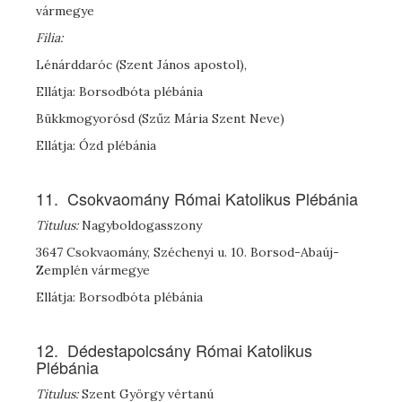
vármegye
Filia:
Lénárddaróc (Szent János apostol),
Ellátja: Borsodbóta plébánia
Bükkmogyorósd (Szűz Mária Szent Neve)
Ellátja: Ózd plébánia
11. Csokvaomány Római Katolikus Plébánia
Titulus:
Nagyboldogasszony
3647 Csokvaomány, Széchenyi u. 10. Borsod-Abaúj-
Zemplén vármegye
Ellátja: Borsodbóta plébánia
12. Dédestapolcsány Római Katolikus
Plébánia
Titulus:
Szent György vértanú