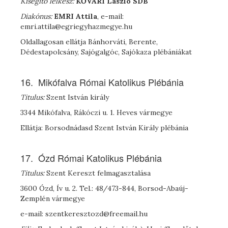
Kisegítő lelkész:
K
ŐVÁRI
László
SDB
Diakónus:
E
MRI
Attila
, e-mail:
emri.attila@egriegyhazmegye.hu
Oldallagosan ellátja Bánhorváti, Berente,
Dédestapolcsány, Sajógalgóc, Sajókaza plébániákat
16. Mikófalva Római Katolikus Plébánia
Titulus:
Szent István király
3344 Mikófalva, Rákóczi u. 1. Heves vármegye
Ellátja: Borsodnádasd Szent István Király plébánia
17. Ózd Római Katolikus Plébánia
Titulus:
Szent Kereszt felmagasztalása
3600 Ózd, Ív u. 2. Tel.: 48/473-844, Borsod-Abaúj-
Zemplén vármegye
e-mail: szentkeresztozd@freemail.hu