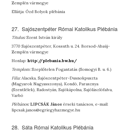
Zemplén vármegye
Ellátja: Ózd Bolyok plébánia
27. Sajószentpéter Római Katolikus Plébánia
Titulus:
Szent István király
3770 Sajószentpéter, Kossuth u. 24. Borsod-Abaúj-
Zemplén vármegye
Honlap:
http://plebania.bw.hu/
Templom:
Szeplőtelen Fogantatás (Somogyi B. u. 6.)
Filia:
Alacska, Sajószentpéter-Dusnokpuszta
(Magyarok Nagyasszonya), Kondó, Parasznya
(Szentlélek), Radostyán, Sajókápolna, Sajólászlófalva,
Varbó
Plébános:
L
IPCSÁK
János
érseki tanácsos, e-mail:
lipcsak.janos@egriegyhazmegye.hu
28. Sáta Római Katolikus Plébánia