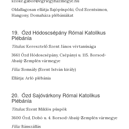
szoke.gabor@egriegyhazmegye.hu
Oldallagosan ellátja Sajópüspöki, Ózd Szentsimon,
Hangony, Domaháza plébániákat
19. Ózd Hódoscsépány Római Katolikus
Plébánia
Titulus:
Keresztelő Szent János vértanúsága
3661 Ózd Hódoscsépány, Csépányi u. 115. Borsod-
Abaúj-Zemplén vármegye
Filia:
Somsály (Szent István király)
Ellátja: Arló plébánia
20. Ózd Sajóvárkony Római Katolikus
Plébánia
Titulus:
Szent Miklós püspök
3600 Ózd, Dobó u. 4. Borsod-Abaúj-Zemplén vármegye
Filia:
Bánszállás