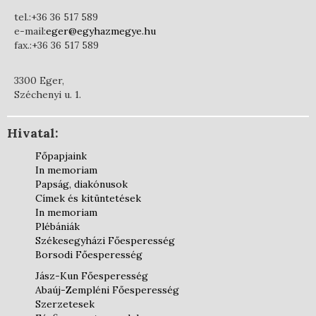
tel.:+36 36 517 589
e-mail:
eger@egyhazmegye.hu
fax.:+36 36 517 589
3300 Eger,
Széchenyi u. 1.
Hivatal:
Főpapjaink
In memoriam
Papság, diakónusok
Címek és kitüntetések
In memoriam
Plébániák
Székesegyházi Főesperesség
Borsodi Főesperesség
Jász-Kun Főesperesség
Abaúj-Zempléni Főesperesség
Szerzetesek