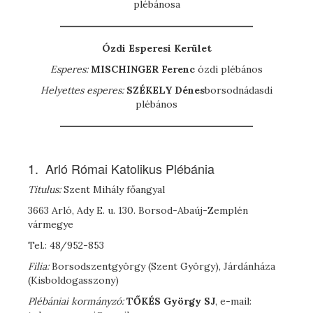
plébánosa
Ózdi Esperesi Kerület
Esperes:
M
ISCHINGER
Ferenc
ózdi plébános
Helyettes
esperes:
SZÉKELY Dénes
borsodnádasdi
plébános
1. Arló Római Katolikus Plébánia
Titulus:
Szent Mihály főangyal
3663 Arló, Ady E. u. 130. Borsod-Abaúj-Zemplén
vármegye
Tel.: 48/952-853
Filia:
Borsodszentgyörgy (Szent György), Járdánháza
(Kisboldogasszony)
Plébániai kormányzó:
T
ŐKÉS
György SJ
, e-mail: