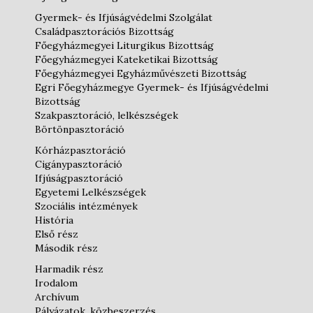
Gyermek- és Ifjúságvédelmi Szolgálat
Családpasztorációs Bizottság
Főegyházmegyei Liturgikus Bizottság
Főegyházmegyei Kateketikai Bizottság
Főegyházmegyei Egyházművészeti Bizottság
Egri Főegyházmegye Gyermek- és Ifjúságvédelmi
Bizottság
Szakpasztoráció, lelkészségek
Börtönpasztoráció
Kórházpasztoráció
Cigánypasztoráció
Ifjúságpasztoráció
Egyetemi Lelkészségek
Szociális intézmények
História
Első rész
Második rész
Harmadik rész
Irodalom
Archívum
Pályázatok, közbeszerzés