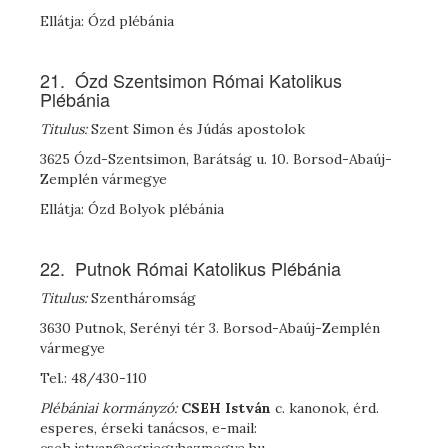
Ellátja: Ózd plébánia
21. Ózd Szentsimon Római Katolikus
Plébánia
Titulus:
Szent Simon és Júdás apostolok
3625 Ózd-Szentsimon, Barátság u. 10. Borsod-Abaúj-
Zemplén vármegye
Ellátja: Ózd Bolyok plébánia
22. Putnok Római Katolikus Plébánia
Titulus:
Szentháromság
3630 Putnok, Serényi tér 3. Borsod-Abaúj-Zemplén
vármegye
Tel.: 48/430-110
Plébániai kormányzó:
C
SEH
István
c. kanonok, érd.
esperes, érseki tanácsos, e-mail: