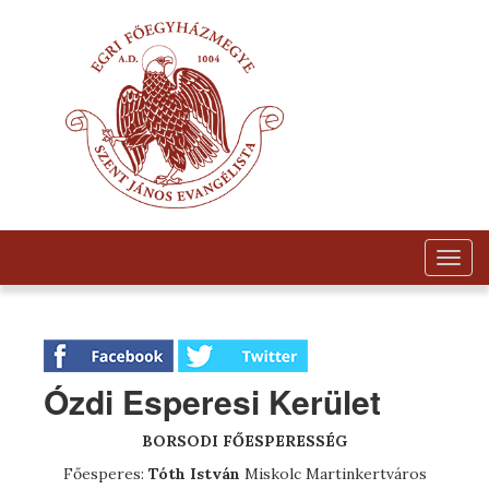
Togg
navig
Ózdi Esperesi Kerület
BORSODI FŐESPERESSÉG
Főesperes:
Tóth István
Miskolc Martinkertváros