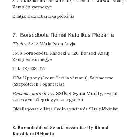
3700 Kazincbarcika-Berente, Csaba u. 1. Borsod-Abaúj-
Zemplén vármegye
Ellátja: Kazincbarcika plébánia
7. Borsodbóta Római Katolikus Plébánia
Titulus:
Szűz Mária Isten Anyja
3658 Borsodbóta, Rákóczi u. 126. Borsod-Abaúj-
Zemplén vármegye
Tel.: 48/438-277
Filia:
Uppony (Szent Cecília vértanú), Sajómercse
(Szeplőtelen Fogantatás)
Plébániai kormányzó:
S
ZŰCS
Gyula Mihály
, e-mail:
szucs.gyula@egriegyhazmegye.hu
Oldallagosan ellátja Csokvaomány és Sáta plébániát
8. Borsodnádasd
Szent
István Király Római
Katolikus Plébánia