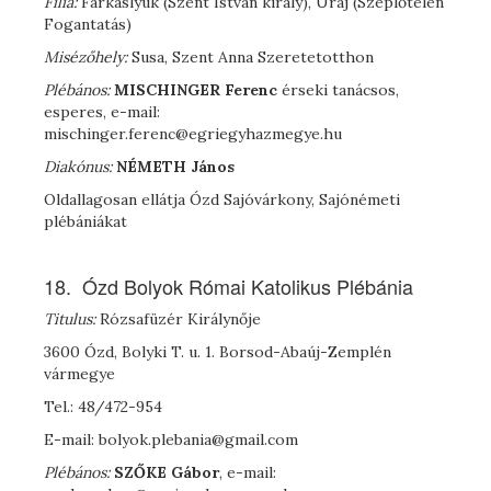
Filia:
Farkaslyuk (Szent István király), Uraj (Szeplőtelen
Fogantatás)
Misézőhely:
Susa, Szent Anna Szeretetotthon
Plébános:
M
ISCHINGER
Ferenc
érseki tanácsos,
esperes, e-mail:
mischinger.ferenc@egriegyhazmegye.hu
Diakónus:
N
ÉMETH
János
Oldallagosan ellátja Ózd Sajóvárkony, Sajónémeti
plébániákat
18. Ózd Bolyok Római Katolikus Plébánia
Titulus:
Rózsafüzér Királynője
3600 Ózd, Bolyki T. u. 1. Borsod-Abaúj-Zemplén
vármegye
Tel.: 48/472-954
E-mail: bolyok.plebania@gmail.com
Plébános:
S
ZŐKE
Gábor
, e-mail: