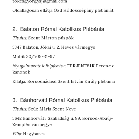
tokesgyorgysj@gmail.com
Oldallagosan ellátja Ózd Hódoscsépány plébániát
2. Balaton Római Katolikus Plébánia
Titulus:
Szent Márton püspök
3347 Balaton, Jókai u. 2. Heves vármegye
Mobil: 30/709-31-97
Nyugalmazott lelkipásztor:
F
ERJENTSIK
Ferenc
c.
kanonok
Ellátja: Borsodnádasd Szent István Király plébánia
3. Bánhorváti Római Katolikus Plébánia
Titulus:
Szűz Mária Szent Neve
3642 Bánhorváti, Szabadság u. 89. Borsod-Abaúj-
Zemplén vármegye
Filia:
Nagybarca