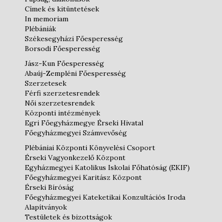
Címek és kitüntetések
In memoriam
Plébániák
Székesegyházi Főesperesség
Borsodi Főesperesség
Jász-Kun Főesperesség
Abaúj-Zempléni Főesperesség
Szerzetesek
Férfi szerzetesrendek
Női szerzetesrendek
Központi intézmények
Egri Főegyházmegye Érseki Hivatal
Főegyházmegyei Számvevőség
Plébániai Központi Könyvelési Csoport
Érseki Vagyonkezelő Központ
Egyházmegyei Katolikus Iskolai Főhatóság (EKIF)
Főegyházmegyei Karitász Központ
Érseki Bíróság
Főegyházmegyei Kateketikai Konzultációs Iroda
Alapítványok
Testületek és bizottságok