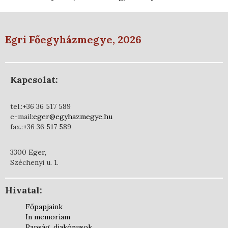
Egri Főegyházmegye, 2026
Kapcsolat:
tel.:+36 36 517 589
e-mail:
eger@egyhazmegye.hu
fax.:+36 36 517 589
3300 Eger,
Széchenyi u. 1.
Hivatal:
Főpapjaink
In memoriam
Papság, diakónusok