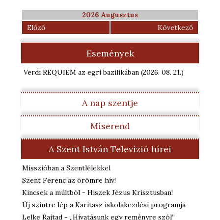
2026 Augusztus
Előző
Következő
Események
Verdi REQUIEM az egri bazilikában
(2026. 08. 21.
)
A nap szentje
Miserend
A Szent István Televízió hírei
Misszióban a Szentlélekkel
Szent Ferenc az örömre hív!
Kincsek a múltból - Hiszek Jézus Krisztusban!
Új szintre lép a Karitasz iskolakezdési programja
Lelke Rajtad - „Hivatásunk egy reményre szól”