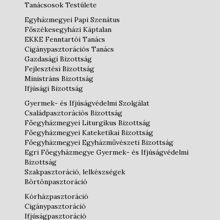
Tanácsosok Testülete
Egyházmegyei Papi Szenátus
Főszékesegyházi Káptalan
EKKE Fenntartói Tanács
Cigánypasztorációs Tanács
Gazdasági Bizottság
Fejlesztési Bizottság
Ministráns Bizottság
Ifjúsági Bizottság
Gyermek- és Ifjúságvédelmi Szolgálat
Családpasztorációs Bizottság
Főegyházmegyei Liturgikus Bizottság
Főegyházmegyei Kateketikai Bizottság
Főegyházmegyei Egyházművészeti Bizottság
Egri Főegyházmegye Gyermek- és Ifjúságvédelmi
Bizottság
Szakpasztoráció, lelkészségek
Börtönpasztoráció
Kórházpasztoráció
Cigánypasztoráció
Ifjúságpasztoráció