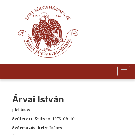
Togg
navig
Árvai István
plébános
Született
: Szikszó, 1973. 09. 10.
Származási hely
: Ináncs