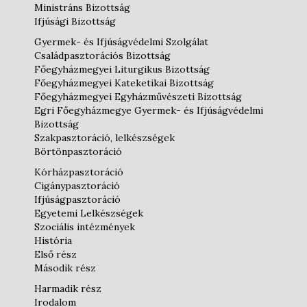
Ministráns Bizottság
Ifjúsági Bizottság
Gyermek- és Ifjúságvédelmi Szolgálat
Családpasztorációs Bizottság
Főegyházmegyei Liturgikus Bizottság
Főegyházmegyei Kateketikai Bizottság
Főegyházmegyei Egyházművészeti Bizottság
Egri Főegyházmegye Gyermek- és Ifjúságvédelmi
Bizottság
Szakpasztoráció, lelkészségek
Börtönpasztoráció
Kórházpasztoráció
Cigánypasztoráció
Ifjúságpasztoráció
Egyetemi Lelkészségek
Szociális intézmények
História
Első rész
Második rész
Harmadik rész
Irodalom