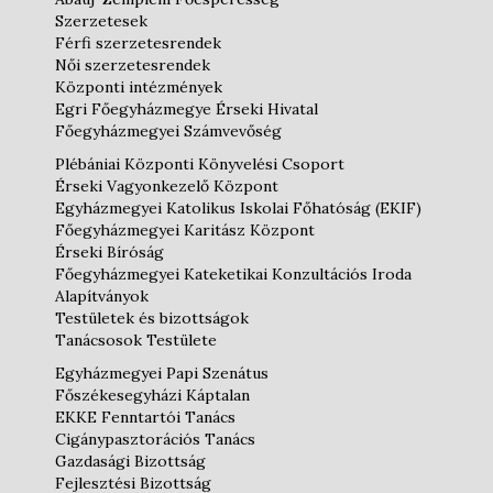
Szerzetesek
Férfi szerzetesrendek
Női szerzetesrendek
Központi intézmények
Egri Főegyházmegye Érseki Hivatal
Főegyházmegyei Számvevőség
Plébániai Központi Könyvelési Csoport
Érseki Vagyonkezelő Központ
Egyházmegyei Katolikus Iskolai Főhatóság (EKIF)
Főegyházmegyei Karitász Központ
Érseki Bíróság
Főegyházmegyei Kateketikai Konzultációs Iroda
Alapítványok
Testületek és bizottságok
Tanácsosok Testülete
Egyházmegyei Papi Szenátus
Főszékesegyházi Káptalan
EKKE Fenntartói Tanács
Cigánypasztorációs Tanács
Gazdasági Bizottság
Fejlesztési Bizottság