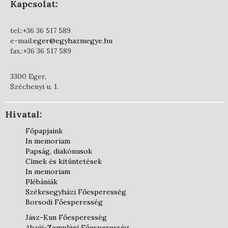
Kapcsolat:
tel.:+36 36 517 589
e-mail:
eger@egyhazmegye.hu
fax.:+36 36 517 589
3300 Eger,
Széchenyi u. 1.
Hivatal:
Főpapjaink
In memoriam
Papság, diakónusok
Címek és kitüntetések
In memoriam
Plébániák
Székesegyházi Főesperesség
Borsodi Főesperesség
Jász-Kun Főesperesség
Abaúj-Zempléni Főesperesség