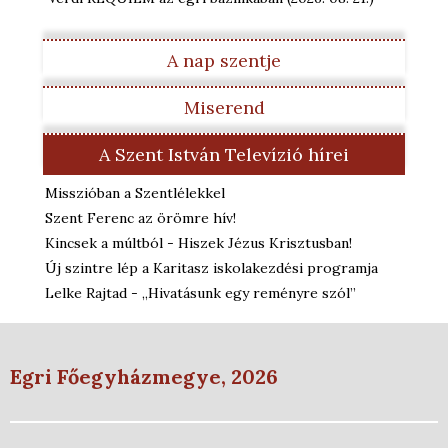
A nap szentje
Miserend
A Szent István Televízió hírei
Misszióban a Szentlélekkel
Szent Ferenc az örömre hív!
Kincsek a múltból - Hiszek Jézus Krisztusban!
Új szintre lép a Karitasz iskolakezdési programja
Lelke Rajtad - „Hivatásunk egy reményre szól”
Egri Főegyházmegye, 2026