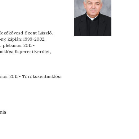
 Mezőkövesd-Szent László,
y, káplán; 1999-2002.
, plébános; 2013-
iklósi Esperesi Kerület,
ános; 2013- Törökszentmiklósi
nia