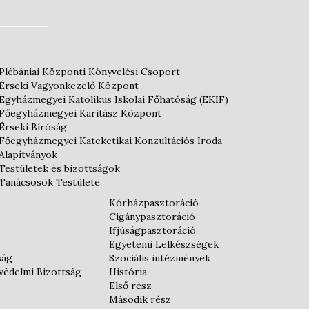
Plébániai Központi Könyvelési Csoport
Érseki Vagyonkezelő Központ
Egyházmegyei Katolikus Iskolai Főhatóság (EKIF)
Főegyházmegyei Karitász Központ
Érseki Bíróság
Főegyházmegyei Kateketikai Konzultációs Iroda
Alapítványok
Testületek és bizottságok
Tanácsosok Testülete
Kórházpasztoráció
Cigánypasztoráció
Ifjúságpasztoráció
Egyetemi Lelkészségek
ság
Szociális intézmények
védelmi Bizottság
História
Első rész
Második rész