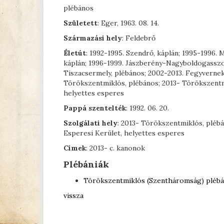
plébános
Született
: Eger, 1963. 08. 14.
Származási hely
: Feldebrő
Életút
: 1992-1995. Szendrő, káplán; 1995-1996.
káplán; 1996-1999. Jászberény-Nagyboldogasszon
Tiszacsermely, plébános; 2002-2013. Fegyvernek
Törökszentmiklós, plébános; 2013- Törökszentm
helyettes esperes
Pappá szentelték
: 1992. 06. 20.
Szolgálati hely
: 2013- Törökszentmiklós, pléb
Esperesi Kerület, helyettes esperes
Címek
: 2013- c. kanonok
Plébániák
Törökszentmiklós (Szentháromság) plébá
vissza