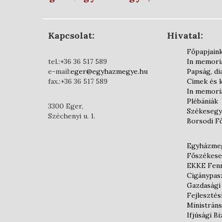
Kapcsolat:
Hivatal:
Főpapjain
tel.:+36 36 517 589
In memor
e-mail:
eger@egyhazmegye.hu
Papság, d
fax.:+36 36 517 589
Címek és 
In memor
Plébániák
3300 Eger,
Székesegy
Széchenyi u. 1.
Borsodi F
Egyházmeg
Főszékese
EKKE Fenn
Cigánypas
Gazdasági
Fejlesztés
Ministráns
Ifjúsági B