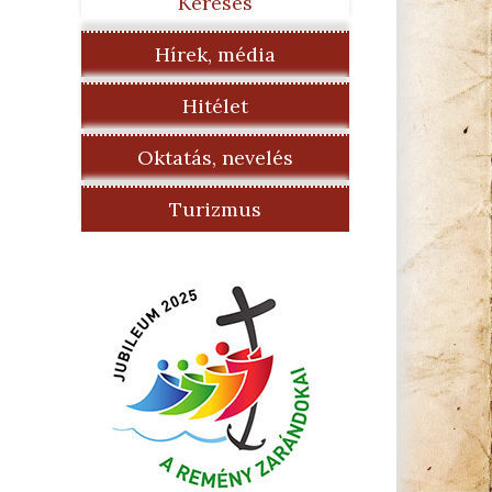
Keresés
Hírek, média
Hitélet
Oktatás, nevelés
Turizmus