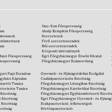
k
Jász-Kun Főesperesség
iam
Abaúj-Zempléni Főesperesség
iakónusok
Szerzetesek
kitüntetések
Férfi szerzetesrendek
iam
Női szerzetesrendek
Központi intézmények
házi Főesperesség
Egri Főegyházmegye Érseki Hivatal
őesperesség
Főegyházmegyei Számvevőség
yei Papi Szenátus
Gyermek- és Ifjúságvédelmi Szolgálat
gyházi Káptalan
Családpasztorációs Bizottság
tartói Tanács
Főegyházmegyei Liturgikus Bizottság
ztorációs Tanács
Főegyházmegyei Kateketikai Bizottság
 Bizottság
Főegyházmegyei Egyházművészeti Bizott
i Bizottság
Egri Főegyházmegye Gyermek- és Ifjúság
 Bizottság
Szakpasztoráció, lelkészségek
izottság
Börtönpasztoráció