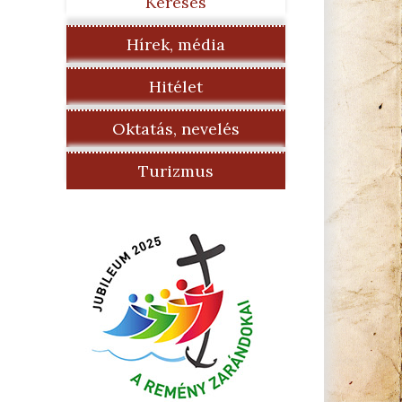
Keresés
Hírek, média
Hitélet
Oktatás, nevelés
Turizmus