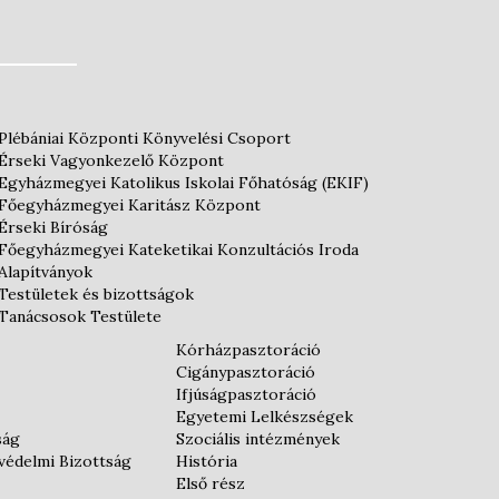
Plébániai Központi Könyvelési Csoport
Érseki Vagyonkezelő Központ
Egyházmegyei Katolikus Iskolai Főhatóság (EKIF)
Főegyházmegyei Karitász Központ
Érseki Bíróság
Főegyházmegyei Kateketikai Konzultációs Iroda
Alapítványok
Testületek és bizottságok
Tanácsosok Testülete
Kórházpasztoráció
Cigánypasztoráció
Ifjúságpasztoráció
Egyetemi Lelkészségek
ság
Szociális intézmények
védelmi Bizottság
História
Első rész