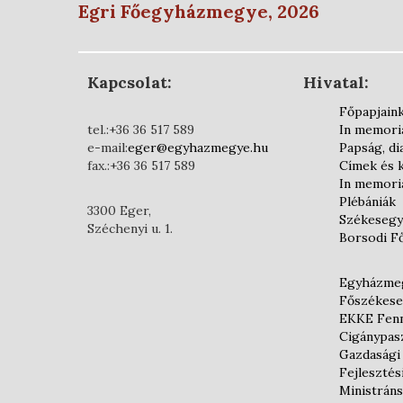
Egri Főegyházmegye, 2026
Kapcsolat:
Hivatal:
Főpapjain
tel.:+36 36 517 589
In memor
e-mail:
eger@egyhazmegye.hu
Papság, d
fax.:+36 36 517 589
Címek és 
In memor
Plébániák
3300 Eger,
Székesegy
Széchenyi u. 1.
Borsodi F
Egyházmeg
Főszékese
EKKE Fenn
Cigánypas
Gazdasági
Fejlesztés
Ministráns