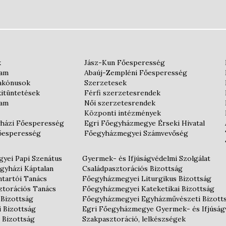
k
Jász-Kun Főesperesség
iam
Abaúj-Zempléni Főesperesség
iakónusok
Szerzetesek
kitüntetések
Férfi szerzetesrendek
iam
Női szerzetesrendek
Központi intézmények
házi Főesperesség
Egri Főegyházmegye Érseki Hivatal
őesperesség
Főegyházmegyei Számvevőség
yei Papi Szenátus
Gyermek- és Ifjúságvédelmi Szolgálat
gyházi Káptalan
Családpasztorációs Bizottság
tartói Tanács
Főegyházmegyei Liturgikus Bizottság
ztorációs Tanács
Főegyházmegyei Kateketikai Bizottság
 Bizottság
Főegyházmegyei Egyházművészeti Bizott
i Bizottság
Egri Főegyházmegye Gyermek- és Ifjúság
 Bizottság
Szakpasztoráció, lelkészségek