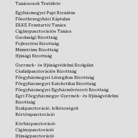
Tanácsosok Testülete
Egyházmegyei Papi Szenátus
Főszékesegyházi Káptalan
EKKE Fenntartói Tanács
Cigánypasztorációs Tanács
Gazdasági Bizottság
Fejlesztési Bizottság
Ministráns Bizottság
Ifjúsági Bizottság
Gyermek- és Ifjúságvédelmi Szolgálat
Családpasztorációs Bizottság
Főegyházmegyei Liturgikus Bizottság
Főegyházmegyei Kateketikai Bizottság
Főegyházmegyei Egyházművészeti Bizottság
Egri Főegyházmegye Gyermek- és Ifjúságvédelmi
Bizottság
Szakpasztoráció, lelkészségek
Börtönpasztoráció
Kórházpasztoráció
Cigánypasztoráció
Ifjúságpasztoráció