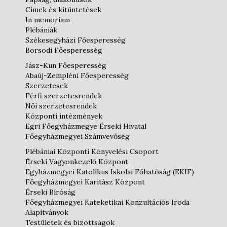
Címek és kitüntetések
In memoriam
Plébániák
Székesegyházi Főesperesség
Borsodi Főesperesség
Jász-Kun Főesperesség
Abaúj-Zempléni Főesperesség
Szerzetesek
Férfi szerzetesrendek
Női szerzetesrendek
Központi intézmények
Egri Főegyházmegye Érseki Hivatal
Főegyházmegyei Számvevőség
Plébániai Központi Könyvelési Csoport
Érseki Vagyonkezelő Központ
Egyházmegyei Katolikus Iskolai Főhatóság (EKIF)
Főegyházmegyei Karitász Központ
Érseki Bíróság
Főegyházmegyei Kateketikai Konzultációs Iroda
Alapítványok
Testületek és bizottságok