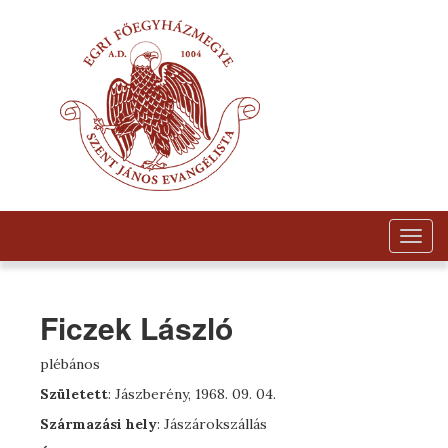
Togg
navig
Ficzek László
plébános
Született
: Jászberény, 1968. 09. 04.
Származási hely
: Jászárokszállás