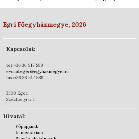
Egri Főegyházmegye, 2026
Kapcsolat:
tel.:+36 36 517 589
e-mail:
eger@egyhazmegye.hu
fax.:+36 36 517 589
3300 Eger,
Széchenyi u. 1.
Hivatal:
Főpapjaink
In memoriam
Papság, diakónusok