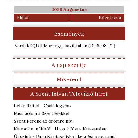
2026 Augusztus
Előző
Következő
Események
Verdi REQUIEM az egri bazilikában
(2026. 08. 21.
)
A nap szentje
Miserend
A Szent István Televízió hírei
Lelke Rajtad - Családegyház
Misszióban a Szentlélekkel
Szent Ferenc az örömre hív!
Kincsek a múltból - Hiszek Jézus Krisztusban!
Új szintre lép a Karitasz iskolakezdési programja