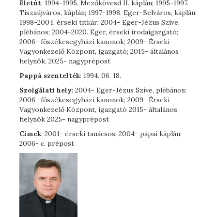
Életút
: 1994-1995. Mezőkövesd II. káplán; 1995-1997.
Tiszaújváros, káplán; 1997-1998. Eger-Belváros, káplán;
1998-2004. érseki titkár; 2004- Eger-Jézus Szíve,
plébános; 2004-2020. Eger, érseki irodaigazgató;
2006- főszékesegyházi kanonok; 2009- Érseki
Vagyonkezelő Központ, igazgató; 2015- általános
helynök, 2025- nagyprépost
Pappá szentelték
: 1994. 06. 18.
Szolgálati hely
: 2004- Eger-Jézus Szíve, plébános;
2006- főszékesegyházi kanonok; 2009- Érseki
Vagyonkezelő Központ, igazgató 2015- általános
helynök 2025- nagyprépost
Címek
: 2001- érseki tanácsos; 2004- pápai káplán;
2006- c. prépost