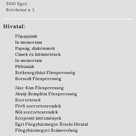
3300 Eger,
Széchenyi u. 1.
Hivatal:
Főpapjaink
In memoriam
Papság, diakónusok
Címek és kitüntetések
In memoriam
Plébániák
Székesegyházi Főesperesség
Borsodi Főesperesség
Jász-Kun Főesperesség
Abaúj-Zempléni Főesperesség
Szerzetesek
Férfi szerzetesrendek
Női szerzetesrendek
Központi intézmények
Egri Főegyházmegye Érseki Hivatal
Főegyházmegyei Számvevőség