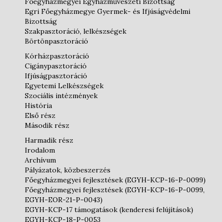
Főegyházmegyei Egyházművészeti Bizottság
Egri Főegyházmegye Gyermek- és Ifjúságvédelmi
Bizottság
Szakpasztoráció, lelkészségek
Börtönpasztoráció
Kórházpasztoráció
Cigánypasztoráció
Ifjúságpasztoráció
Egyetemi Lelkészségek
Szociális intézmények
História
Első rész
Második rész
Harmadik rész
Irodalom
Archívum
Pályázatok, közbeszerzés
Főegyházmegyei fejlesztések (EGYH-KCP-16-P-0099)
Főegyházmegyei fejlesztések (EGYH-KCP-16-P-0099,
EGYH-EOR-21-P-0043)
EGYH-KCP-17 támogatások (kenderesi felújítások)
EGYH-KCP-18-P-0053