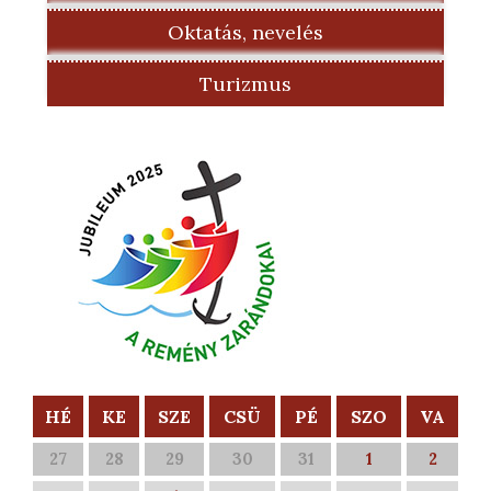
Oktatás, nevelés
Turizmus
HÉ
KE
SZE
CSÜ
PÉ
SZO
VA
27
28
29
30
31
1
2