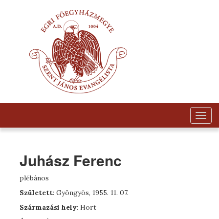
Togg
navig
Juhász Ferenc
plébános
Született
: Gyöngyös, 1955. 11. 07.
Származási hely
: Hort