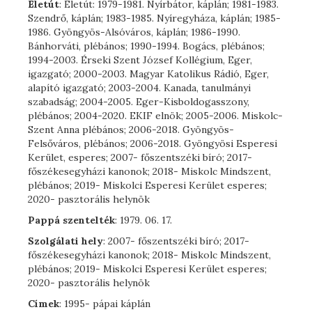
Életút
: Életút: 1979-1981. Nyírbátor, káplán; 1981-1983.
Szendrő, káplán; 1983-1985. Nyíregyháza, káplán; 1985-
1986. Gyöngyös-Alsóváros, káplán; 1986-1990.
Bánhorváti, plébános; 1990-1994. Bogács, plébános;
1994-2003. Érseki Szent József Kollégium, Eger,
igazgató; 2000-2003. Magyar Katolikus Rádió, Eger,
alapító igazgató; 2003-2004. Kanada, tanulmányi
szabadság; 2004-2005. Eger-Kisboldogasszony,
plébános; 2004-2020. EKIF elnök; 2005-2006. Miskolc-
Szent Anna plébános; 2006-2018. Gyöngyös-
Felsőváros, plébános; 2006-2018. Gyöngyösi Esperesi
Kerület, esperes; 2007- főszentszéki bíró; 2017-
főszékesegyházi kanonok; 2018- Miskolc Mindszent,
plébános; 2019- Miskolci Esperesi Kerület esperes;
2020- pasztorális helynök
Pappá szentelték
: 1979. 06. 17.
Szolgálati hely
: 2007- főszentszéki bíró; 2017-
főszékesegyházi kanonok; 2018- Miskolc Mindszent,
plébános; 2019- Miskolci Esperesi Kerület esperes;
2020- pasztorális helynök
Címek
: 1995- pápai káplán