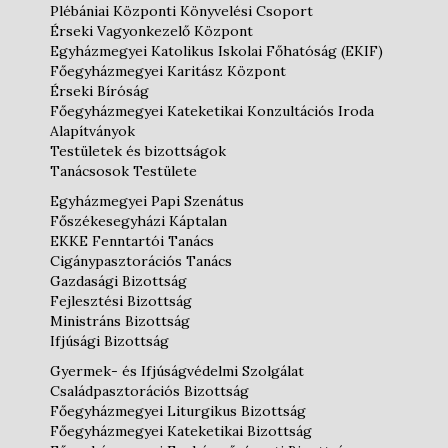
Plébániai Központi Könyvelési Csoport
Érseki Vagyonkezelő Központ
Egyházmegyei Katolikus Iskolai Főhatóság (EKIF)
Főegyházmegyei Karitász Központ
Érseki Bíróság
Főegyházmegyei Kateketikai Konzultációs Iroda
Alapítványok
Testületek és bizottságok
Tanácsosok Testülete
Egyházmegyei Papi Szenátus
Főszékesegyházi Káptalan
EKKE Fenntartói Tanács
Cigánypasztorációs Tanács
Gazdasági Bizottság
Fejlesztési Bizottság
Ministráns Bizottság
Ifjúsági Bizottság
Gyermek- és Ifjúságvédelmi Szolgálat
Családpasztorációs Bizottság
Főegyházmegyei Liturgikus Bizottság
Főegyházmegyei Kateketikai Bizottság