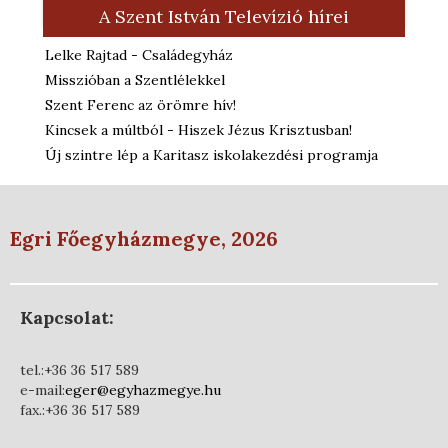
A Szent István Televízió hírei
Lelke Rajtad - Családegyház
Misszióban a Szentlélekkel
Szent Ferenc az örömre hív!
Kincsek a múltból - Hiszek Jézus Krisztusban!
Új szintre lép a Karitasz iskolakezdési programja
Egri Főegyházmegye, 2026
Kapcsolat:
tel.:+36 36 517 589
e-mail:
eger@egyhazmegye.hu
fax.:+36 36 517 589