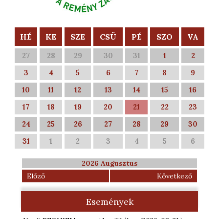
HÉ
KE
SZE
CSÜ
PÉ
SZO
VA
27
28
29
30
31
1
2
3
4
5
6
7
8
9
10
11
12
13
14
15
16
17
18
19
20
21
22
23
24
25
26
27
28
29
30
31
1
2
3
4
5
6
2026 Augusztus
Előző
Következő
Események