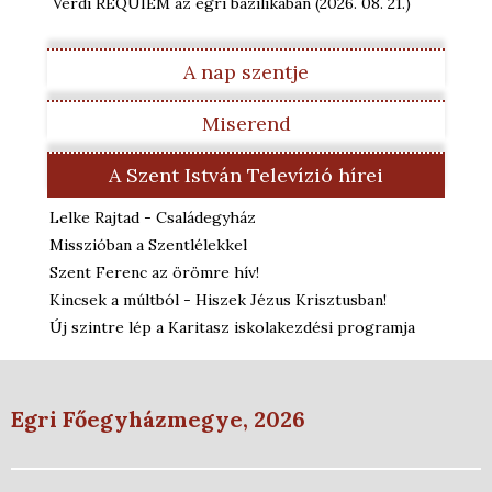
Verdi REQUIEM az egri bazilikában
(2026. 08. 21.
)
A nap szentje
Miserend
A Szent István Televízió hírei
Lelke Rajtad - Családegyház
Misszióban a Szentlélekkel
Szent Ferenc az örömre hív!
Kincsek a múltból - Hiszek Jézus Krisztusban!
Új szintre lép a Karitasz iskolakezdési programja
Egri Főegyházmegye, 2026