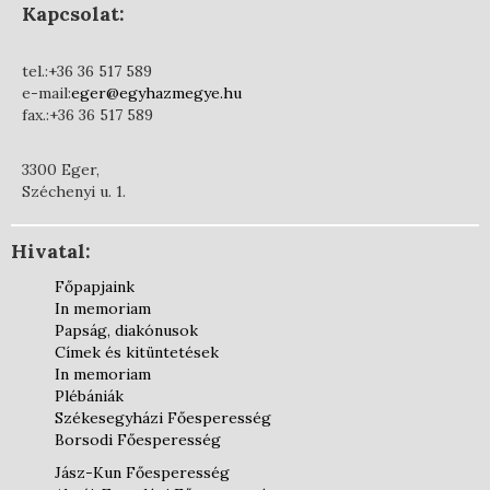
Kapcsolat:
tel.:+36 36 517 589
e-mail:
eger@egyhazmegye.hu
fax.:+36 36 517 589
3300 Eger,
Széchenyi u. 1.
Hivatal:
Főpapjaink
In memoriam
Papság, diakónusok
Címek és kitüntetések
In memoriam
Plébániák
Székesegyházi Főesperesség
Borsodi Főesperesség
Jász-Kun Főesperesség