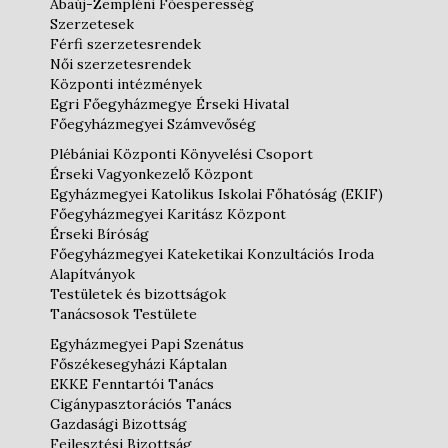
Abaúj-Zempléni Főesperesség
Szerzetesek
Férfi szerzetesrendek
Női szerzetesrendek
Központi intézmények
Egri Főegyházmegye Érseki Hivatal
Főegyházmegyei Számvevőség
Plébániai Központi Könyvelési Csoport
Érseki Vagyonkezelő Központ
Egyházmegyei Katolikus Iskolai Főhatóság (EKIF)
Főegyházmegyei Karitász Központ
Érseki Bíróság
Főegyházmegyei Kateketikai Konzultációs Iroda
Alapítványok
Testületek és bizottságok
Tanácsosok Testülete
Egyházmegyei Papi Szenátus
Főszékesegyházi Káptalan
EKKE Fenntartói Tanács
Cigánypasztorációs Tanács
Gazdasági Bizottság
Fejlesztési Bizottság