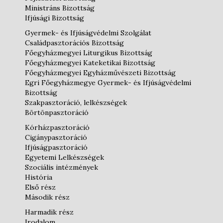
Ministráns Bizottság
Ifjúsági Bizottság
Gyermek- és Ifjúságvédelmi Szolgálat
Családpasztorációs Bizottság
Főegyházmegyei Liturgikus Bizottság
Főegyházmegyei Kateketikai Bizottság
Főegyházmegyei Egyházművészeti Bizottság
Egri Főegyházmegye Gyermek- és Ifjúságvédelmi
Bizottság
Szakpasztoráció, lelkészségek
Börtönpasztoráció
Kórházpasztoráció
Cigánypasztoráció
Ifjúságpasztoráció
Egyetemi Lelkészségek
Szociális intézmények
História
Első rész
Második rész
Harmadik rész
Irodalom