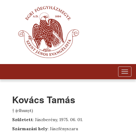
Togg
navig
Kovács Tamás
† (elhunyt)
Született
: Jászberény, 1975. 06. 01.
Származási hely
: Jászfényszaru