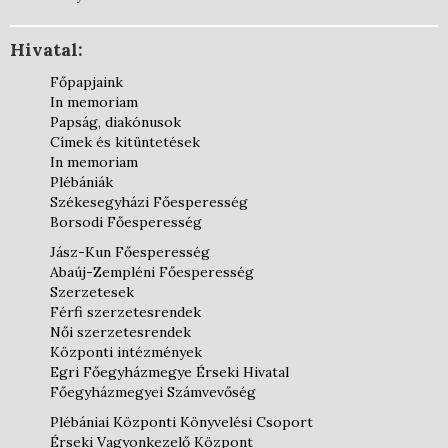
Hivatal:
Főpapjaink
In memoriam
Papság, diakónusok
Címek és kitüntetések
In memoriam
Plébániák
Székesegyházi Főesperesség
Borsodi Főesperesség
Jász-Kun Főesperesség
Abaúj-Zempléni Főesperesség
Szerzetesek
Férfi szerzetesrendek
Női szerzetesrendek
Központi intézmények
Egri Főegyházmegye Érseki Hivatal
Főegyházmegyei Számvevőség
Plébániai Központi Könyvelési Csoport
Érseki Vagyonkezelő Központ