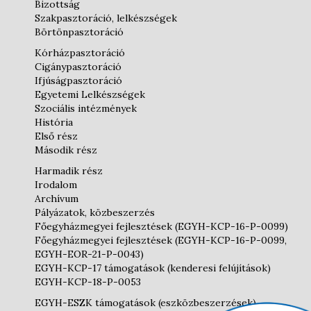
Bizottság
Szakpasztoráció, lelkészségek
Börtönpasztoráció
Kórházpasztoráció
Cigánypasztoráció
Ifjúságpasztoráció
Egyetemi Lelkészségek
Szociális intézmények
História
Első rész
Második rész
Harmadik rész
Irodalom
Archívum
Pályázatok, közbeszerzés
Főegyházmegyei fejlesztések (EGYH-KCP-16-P-0099)
Főegyházmegyei fejlesztések (EGYH-KCP-16-P-0099,
EGYH-EOR-21-P-0043)
EGYH-KCP-17 támogatások (kenderesi felújítások)
EGYH-KCP-18-P-0053
EGYH-ESZK támogatások (eszközbeszerzések)