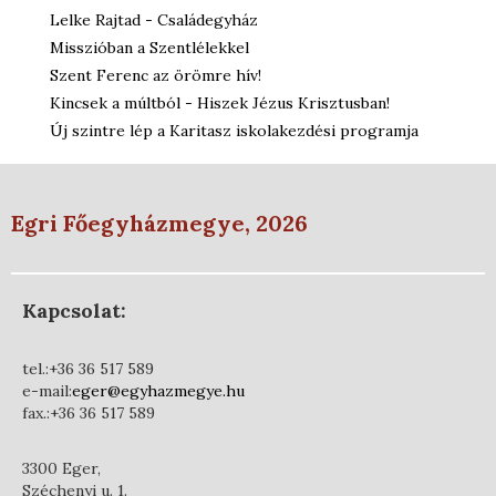
Lelke Rajtad - Családegyház
Misszióban a Szentlélekkel
Szent Ferenc az örömre hív!
Kincsek a múltból - Hiszek Jézus Krisztusban!
Új szintre lép a Karitasz iskolakezdési programja
Egri Főegyházmegye, 2026
Kapcsolat:
tel.:+36 36 517 589
e-mail:
eger@egyhazmegye.hu
fax.:+36 36 517 589
3300 Eger,
Széchenyi u. 1.