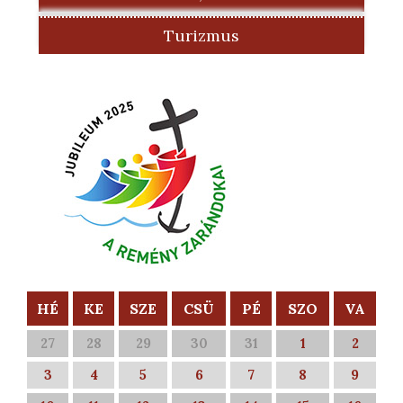
Turizmus
HÉ
KE
SZE
CSÜ
PÉ
SZO
VA
27
28
29
30
31
1
2
3
4
5
6
7
8
9