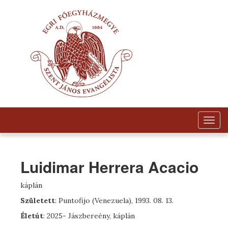
Togg
navig
Luidimar Herrera Acacio
káplán
Született
: Puntofijo (Venezuela), 1993. 08. 13.
Életút
: 2025- Jászbereény, káplán