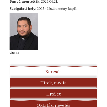
Pappá szentelték
: 2025.06.21.
Szolgálati hely
: 2025- Jászbereény, káplán
vissza
Keresés
Hírek, média
Hitélet
Oktatás, nevelés