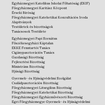
Egyházmegyei Katolikus Iskolai Főhatóság (EKIF)
Főegyházmegyei Karitász Központ
Érseki Bíróság
Főegyházmegyei Kateketikai Konzultációs Iroda
Alapítványok
Testületek és bizottságok
Tanácsosok Testülete
Egyházmegyei Papi Szenátus
Főszékesegyházi Káptalan
EKKE Fenntartói Tanács
Cigánypasztorációs Tanács
Gazdasági Bizottság
Fejlesztési Bizottság
Ministráns Bizottság
Ifjúsági Bizottság
Gyermek- és Ifjúságvédelmi Szolgálat
Családpasztorációs Bizottság
Főegyházmegyei Liturgikus Bizottság
Főegyházmegyei Kateketikai Bizottság
Főegyházmegyei Egyházművészeti Bizottság
Egri Főegyházmegye Gyermek- és Ifjúságvédelmi