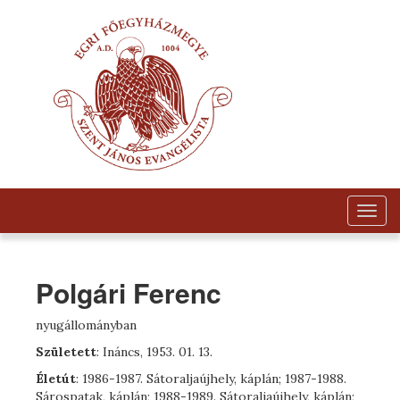
Togg
navig
Polgári Ferenc
nyugállományban
Született
: Ináncs, 1953. 01. 13.
Életút
: 1986-1987. Sátoraljaújhely, káplán; 1987-1988.
Sárospatak, káplán; 1988-1989. Sátoraljaújhely, káplán;