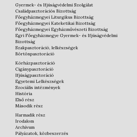
Gyermek- és Ifjúságvédelmi Szolgálat
Családpasztorációs Bizottság
Főegyházmegyei Liturgikus Bizottság
Főegyházmegyei Kateketikai Bizottság
Főegyházmegyei Egyházművészeti Bizottság
Egri Főegyházmegye Gyermek- és Ifjúságvédelmi
Bizottság
Szakpasztoráció, lelkészségek
Börtönpasztoráció
Kórházpasztoráció
Cigánypasztoráció
Ifjúságpasztoráció
Egyetemi Lelkészségek
Szociális intézmények
História
Első rész
Második rész
Harmadik rész
Irodalom
Archívum
Pályázatok, közbeszerzés