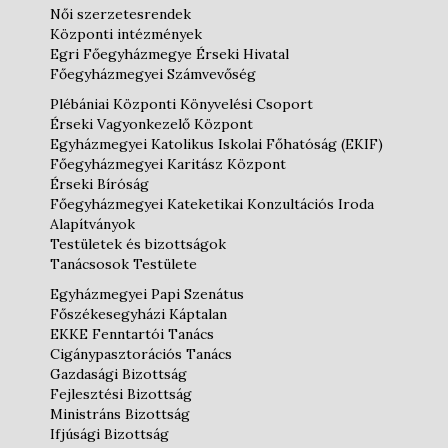
Női szerzetesrendek
Központi intézmények
Egri Főegyházmegye Érseki Hivatal
Főegyházmegyei Számvevőség
Plébániai Központi Könyvelési Csoport
Érseki Vagyonkezelő Központ
Egyházmegyei Katolikus Iskolai Főhatóság (EKIF)
Főegyházmegyei Karitász Központ
Érseki Bíróság
Főegyházmegyei Kateketikai Konzultációs Iroda
Alapítványok
Testületek és bizottságok
Tanácsosok Testülete
Egyházmegyei Papi Szenátus
Főszékesegyházi Káptalan
EKKE Fenntartói Tanács
Cigánypasztorációs Tanács
Gazdasági Bizottság
Fejlesztési Bizottság
Ministráns Bizottság
Ifjúsági Bizottság