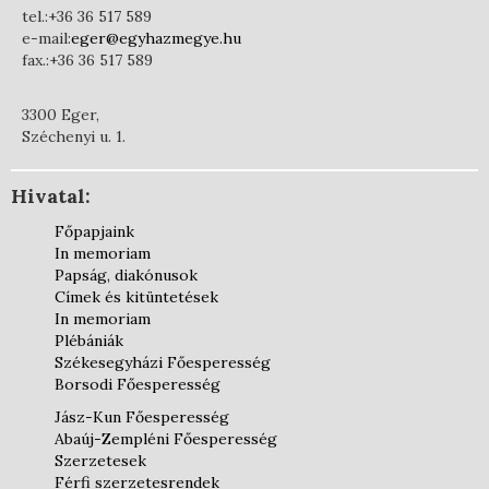
tel.:+36 36 517 589
e-mail:
eger@egyhazmegye.hu
fax.:+36 36 517 589
3300 Eger,
Széchenyi u. 1.
Hivatal:
Főpapjaink
In memoriam
Papság, diakónusok
Címek és kitüntetések
In memoriam
Plébániák
Székesegyházi Főesperesség
Borsodi Főesperesség
Jász-Kun Főesperesség
Abaúj-Zempléni Főesperesség
Szerzetesek
Férfi szerzetesrendek