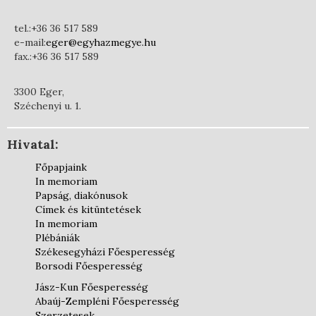
tel.:+36 36 517 589
e-mail:
eger@egyhazmegye.hu
fax.:+36 36 517 589
3300 Eger,
Széchenyi u. 1.
Hivatal:
Főpapjaink
In memoriam
Papság, diakónusok
Címek és kitüntetések
In memoriam
Plébániák
Székesegyházi Főesperesség
Borsodi Főesperesség
Jász-Kun Főesperesség
Abaúj-Zempléni Főesperesség
Szerzetesek