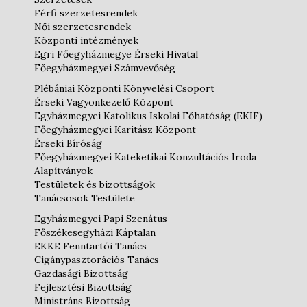
Férfi szerzetesrendek
Női szerzetesrendek
Központi intézmények
Egri Főegyházmegye Érseki Hivatal
Főegyházmegyei Számvevőség
Plébániai Központi Könyvelési Csoport
Érseki Vagyonkezelő Központ
Egyházmegyei Katolikus Iskolai Főhatóság (EKIF)
Főegyházmegyei Karitász Központ
Érseki Bíróság
Főegyházmegyei Kateketikai Konzultációs Iroda
Alapítványok
Testületek és bizottságok
Tanácsosok Testülete
Egyházmegyei Papi Szenátus
Főszékesegyházi Káptalan
EKKE Fenntartói Tanács
Cigánypasztorációs Tanács
Gazdasági Bizottság
Fejlesztési Bizottság
Ministráns Bizottság