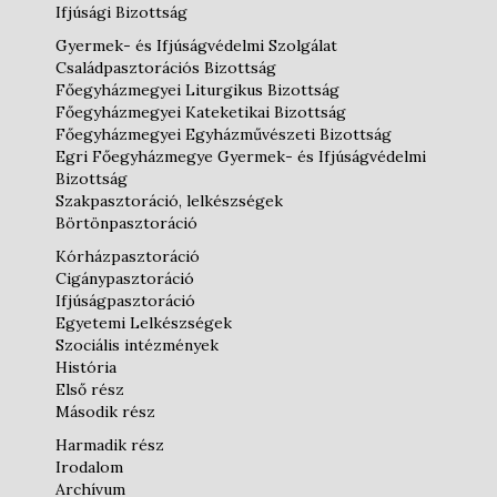
Ifjúsági Bizottság
Gyermek- és Ifjúságvédelmi Szolgálat
Családpasztorációs Bizottság
Főegyházmegyei Liturgikus Bizottság
Főegyházmegyei Kateketikai Bizottság
Főegyházmegyei Egyházművészeti Bizottság
Egri Főegyházmegye Gyermek- és Ifjúságvédelmi
Bizottság
Szakpasztoráció, lelkészségek
Börtönpasztoráció
Kórházpasztoráció
Cigánypasztoráció
Ifjúságpasztoráció
Egyetemi Lelkészségek
Szociális intézmények
História
Első rész
Második rész
Harmadik rész
Irodalom
Archívum