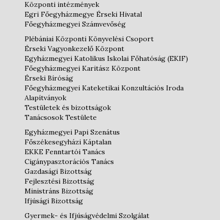
Központi intézmények
Egri Főegyházmegye Érseki Hivatal
Főegyházmegyei Számvevőség
Plébániai Központi Könyvelési Csoport
Érseki Vagyonkezelő Központ
Egyházmegyei Katolikus Iskolai Főhatóság (EKIF)
Főegyházmegyei Karitász Központ
Érseki Bíróság
Főegyházmegyei Kateketikai Konzultációs Iroda
Alapítványok
Testületek és bizottságok
Tanácsosok Testülete
Egyházmegyei Papi Szenátus
Főszékesegyházi Káptalan
EKKE Fenntartói Tanács
Cigánypasztorációs Tanács
Gazdasági Bizottság
Fejlesztési Bizottság
Ministráns Bizottság
Ifjúsági Bizottság
Gyermek- és Ifjúságvédelmi Szolgálat