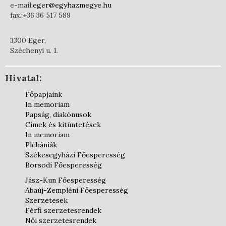
e-mail:
eger@egyhazmegye.hu
fax.:+36 36 517 589
3300 Eger,
Széchenyi u. 1.
Hivatal:
Főpapjaink
In memoriam
Papság, diakónusok
Címek és kitüntetések
In memoriam
Plébániák
Székesegyházi Főesperesség
Borsodi Főesperesség
Jász-Kun Főesperesség
Abaúj-Zempléni Főesperesség
Szerzetesek
Férfi szerzetesrendek
Női szerzetesrendek