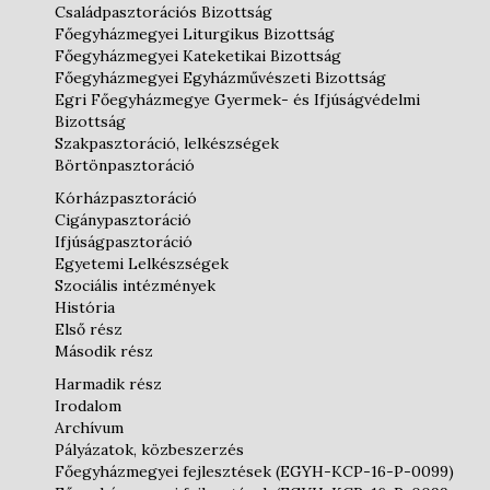
Családpasztorációs Bizottság
Főegyházmegyei Liturgikus Bizottság
Főegyházmegyei Kateketikai Bizottság
Főegyházmegyei Egyházművészeti Bizottság
Egri Főegyházmegye Gyermek- és Ifjúságvédelmi
Bizottság
Szakpasztoráció, lelkészségek
Börtönpasztoráció
Kórházpasztoráció
Cigánypasztoráció
Ifjúságpasztoráció
Egyetemi Lelkészségek
Szociális intézmények
História
Első rész
Második rész
Harmadik rész
Irodalom
Archívum
Pályázatok, közbeszerzés
Főegyházmegyei fejlesztések (EGYH-KCP-16-P-0099)