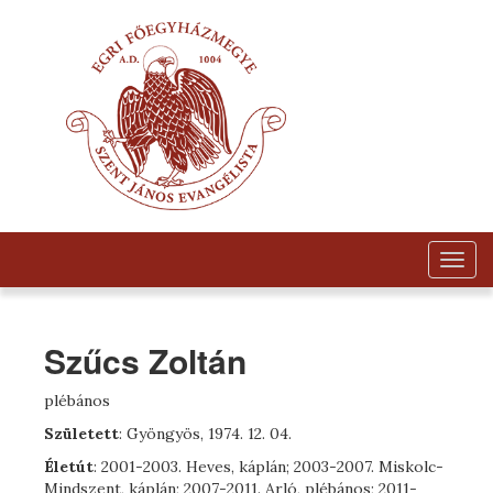
Togg
navig
Szűcs Zoltán
plébános
Született
: Gyöngyös, 1974. 12. 04.
Életút
: 2001-2003. Heves, káplán; 2003-2007. Miskolc-
Mindszent, káplán; 2007-2011. Arló, plébános; 2011-