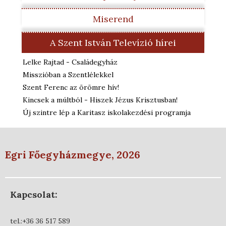
Miserend
A Szent István Televízió hírei
Lelke Rajtad - Családegyház
Misszióban a Szentlélekkel
Szent Ferenc az örömre hív!
Kincsek a múltból - Hiszek Jézus Krisztusban!
Új szintre lép a Karitasz iskolakezdési programja
Egri Főegyházmegye, 2026
Kapcsolat:
tel.:+36 36 517 589