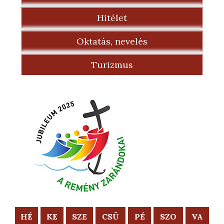
Hitélet
Oktatás, nevelés
Turizmus
HÉ
KE
SZE
CSÜ
PÉ
SZO
VA