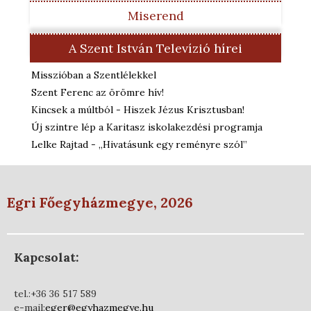
Miserend
A Szent István Televízió hírei
Misszióban a Szentlélekkel
Szent Ferenc az örömre hív!
Kincsek a múltból - Hiszek Jézus Krisztusban!
Új szintre lép a Karitasz iskolakezdési programja
Lelke Rajtad - „Hivatásunk egy reményre szól”
Egri Főegyházmegye, 2026
Kapcsolat:
tel.:+36 36 517 589
e-mail:
eger@egyhazmegye.hu