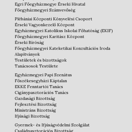
Egri Főegyházmegye Érseki Hivatal
Főegyházmegyei Számvevőség
Plébániai Központi Könyvelési Csoport
Érseki Vagyonkezelő Központ
Egyházmegyei Katolikus Iskolai Főhatóság (EKIF)
Főegyházmegyei Karitász Központ
Érseki Bíróság
Főegyházmegyei Kateketikai Konzultációs Iroda
Alapítványok
Testületek és bizottságok
Tanácsosok Testülete
Egyházmegyei Papi Szenátus
Főszékesegyházi Káptalan
EKKE Fenntartói Tanács
Cigánypasztorációs Tanács
Gazdasági Bizottság
Fejlesztési Bizottság
Ministráns Bizottság
Ifjúsági Bizottság
Gyermek- és Ifjúságvédelmi Szolgálat
Családpasztorációs Bizottság