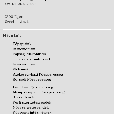
fax.:+36 36 517 589
3300 Eger,
Széchenyi u. 1.
Hivatal:
Főpapjaink
In memoriam
Papság, diakónusok
Címek és kitüntetések
In memoriam
Plébániák
Székesegyházi Főesperesség
Borsodi Főesperesség
Jász-Kun Főesperesség
Abaúj-Zempléni Főesperesség
Szerzetesek
Férfi szerzetesrendek
Női szerzetesrendek
Központi intézmények