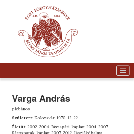
Togg
navig
Varga András
plébános
Született
: Kolozsvár, 1970. 12. 22.
Életút
: 2002-2004. Jászapáti, káplán; 2004-2007.
Sárospatak, káplán; 2007-2012. Jászjákóhalma,