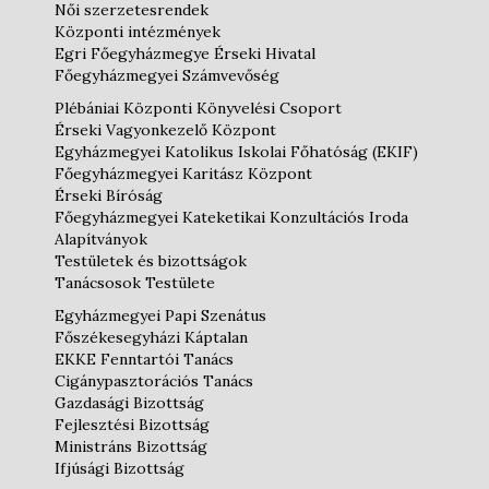
Női szerzetesrendek
Központi intézmények
Egri Főegyházmegye Érseki Hivatal
Főegyházmegyei Számvevőség
Plébániai Központi Könyvelési Csoport
Érseki Vagyonkezelő Központ
Egyházmegyei Katolikus Iskolai Főhatóság (EKIF)
Főegyházmegyei Karitász Központ
Érseki Bíróság
Főegyházmegyei Kateketikai Konzultációs Iroda
Alapítványok
Testületek és bizottságok
Tanácsosok Testülete
Egyházmegyei Papi Szenátus
Főszékesegyházi Káptalan
EKKE Fenntartói Tanács
Cigánypasztorációs Tanács
Gazdasági Bizottság
Fejlesztési Bizottság
Ministráns Bizottság
Ifjúsági Bizottság