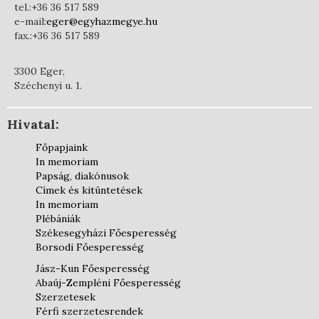
tel.:+36 36 517 589
e-mail:
eger@egyhazmegye.hu
fax.:+36 36 517 589
3300 Eger,
Széchenyi u. 1.
Hivatal:
Főpapjaink
In memoriam
Papság, diakónusok
Címek és kitüntetések
In memoriam
Plébániák
Székesegyházi Főesperesség
Borsodi Főesperesség
Jász-Kun Főesperesség
Abaúj-Zempléni Főesperesség
Szerzetesek
Férfi szerzetesrendek