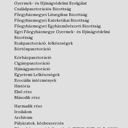
Gyermek- és Ifjúságvédelmi Szolgálat
Családpasztorációs Bizottság
Főegyházmegyei Liturgikus Bizottság
Főegyházmegyei Kateketikai Bizottság
Főegyházmegyei Egyházművészeti Bizottság
Egri Főegyházmegye Gyermek- és Ifjúságvédelmi
Bizottság
Szakpasztoráció, lelkészségek
Börtönpasztoráció
Kórházpasztoráció
Cigánypasztoráció
Ifjúságpasztoráció
Egyetemi Lelkészségek
Szociális intézmények
História
Első rész
Második rész
Harmadik rész
Irodalom
Archívum
Pályázatok, közbeszerzés