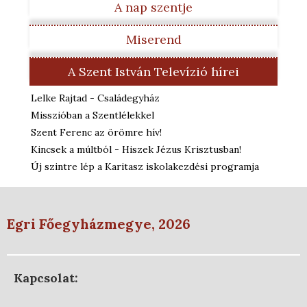
A nap szentje
Miserend
A Szent István Televízió hírei
Lelke Rajtad - Családegyház
Misszióban a Szentlélekkel
Szent Ferenc az örömre hív!
Kincsek a múltból - Hiszek Jézus Krisztusban!
Új szintre lép a Karitasz iskolakezdési programja
Egri Főegyházmegye, 2026
Kapcsolat: