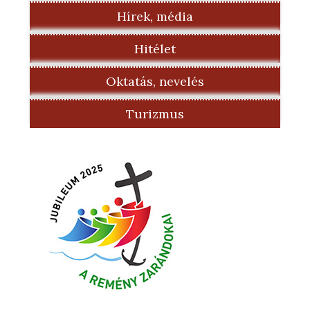
Hírek, média
Hitélet
Oktatás, nevelés
Turizmus