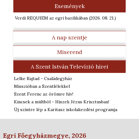
Események
Verdi REQUIEM az egri bazilikában
(2026. 08. 21.
)
A nap szentje
Miserend
A Szent István Televízió hírei
Lelke Rajtad - Családegyház
Misszióban a Szentlélekkel
Szent Ferenc az örömre hív!
Kincsek a múltból - Hiszek Jézus Krisztusban!
Új szintre lép a Karitasz iskolakezdési programja
Egri Főegyházmegye, 2026