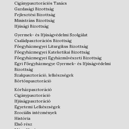
Cigánypasztorációs Tanács
Gazdasági Bizottság
Fejlesztési Bizottság
Ministráns Bizottság
Ifjúsági Bizottság
Gyermek- és Ifjúságvédelmi Szolgálat
Családpasztorációs Bizottság
Főegyházmegyei Liturgikus Bizottság
Főegyházmegyei Kateketikai Bizottság
Főegyházmegyei Egyházművészeti Bizottság
Egri Főegyházmegye Gyermek- és Ifjúságvédelmi
Bizottság
Szakpasztoráció, lelkészségek
Börtönpasztoráció
Kórházpasztoráció
Cigánypasztoráció
Ifjúságpasztoráció
Egyetemi Lelkészségek
Szociális intézmények
História
Első rész