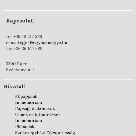
Kapcsolat:
tel.:+36 36 517 589
e-mail:
eger@egyhazmegye.hu
fax.:+36 36 517 589
3300 Eger,
Széchenyi u. 1.
Hivatal:
Főpapjaink
In memoriam
Papság, diakónusok
Címek és kitüntetések
In memoriam
Plébániák
Székesegyházi Főesperesség