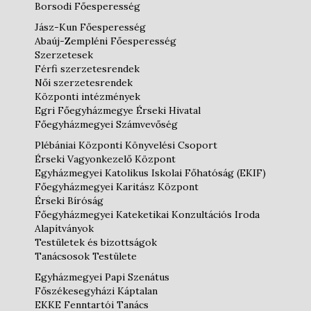
Borsodi Főesperesség
Jász-Kun Főesperesség
Abaúj-Zempléni Főesperesség
Szerzetesek
Férfi szerzetesrendek
Női szerzetesrendek
Központi intézmények
Egri Főegyházmegye Érseki Hivatal
Főegyházmegyei Számvevőség
Plébániai Központi Könyvelési Csoport
Érseki Vagyonkezelő Központ
Egyházmegyei Katolikus Iskolai Főhatóság (EKIF)
Főegyházmegyei Karitász Központ
Érseki Bíróság
Főegyházmegyei Kateketikai Konzultációs Iroda
Alapítványok
Testületek és bizottságok
Tanácsosok Testülete
Egyházmegyei Papi Szenátus
Főszékesegyházi Káptalan
EKKE Fenntartói Tanács