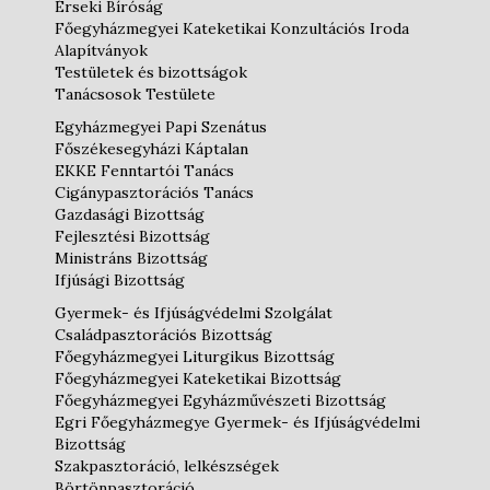
Érseki Bíróság
Főegyházmegyei Kateketikai Konzultációs Iroda
Alapítványok
Testületek és bizottságok
Tanácsosok Testülete
Egyházmegyei Papi Szenátus
Főszékesegyházi Káptalan
EKKE Fenntartói Tanács
Cigánypasztorációs Tanács
Gazdasági Bizottság
Fejlesztési Bizottság
Ministráns Bizottság
Ifjúsági Bizottság
Gyermek- és Ifjúságvédelmi Szolgálat
Családpasztorációs Bizottság
Főegyházmegyei Liturgikus Bizottság
Főegyházmegyei Kateketikai Bizottság
Főegyházmegyei Egyházművészeti Bizottság
Egri Főegyházmegye Gyermek- és Ifjúságvédelmi
Bizottság
Szakpasztoráció, lelkészségek
Börtönpasztoráció