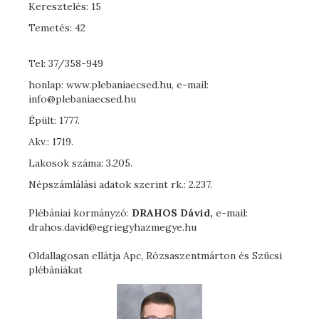
Keresztelés: 15
Temetés: 42
Tel: 37/358-949
honlap: www.plebaniaecsed.hu, e-mail:
info@plebaniaecsed.hu
Épült: 1777.
Akv.: 1719.
Lakosok száma: 3.205.
Népszámlálási adatok szerint rk.: 2.237.
Plébániai kormányzó:
DRAHOS Dávid,
e-mail:
drahos.david@egriegyhazmegye.hu
Oldallagosan ellátja Apc, Rózsaszentmárton és Szücsi
plébániákat