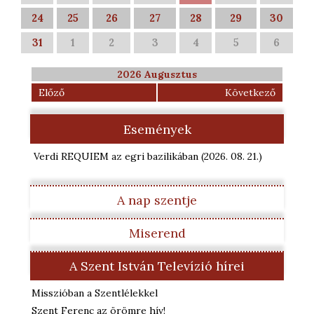
24
25
26
27
28
29
30
31
1
2
3
4
5
6
2026 Augusztus
Előző
Következő
Események
Verdi REQUIEM az egri bazilikában
(2026. 08. 21.
)
A nap szentje
Miserend
A Szent István Televízió hírei
Misszióban a Szentlélekkel
Szent Ferenc az örömre hív!