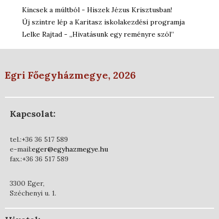
Kincsek a múltból - Hiszek Jézus Krisztusban!
Új szintre lép a Karitasz iskolakezdési programja
Lelke Rajtad - „Hivatásunk egy reményre szól”
Egri Főegyházmegye, 2026
Kapcsolat:
tel.:+36 36 517 589
e-mail:
eger@egyhazmegye.hu
fax.:+36 36 517 589
3300 Eger,
Széchenyi u. 1.