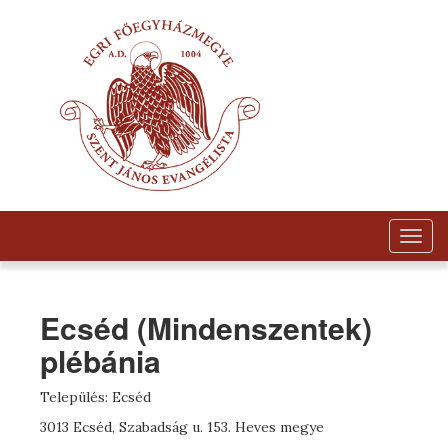
Togg
navig
Ecséd (Mindenszentek)
plébánia
Település: Ecséd
3013 Ecséd, Szabadság u. 153. Heves megye