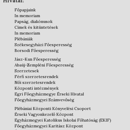
Hivatal:
Főpapjaink
In memoriam
Papság, diakónusok
Címek és kitüntetések
In memoriam
Plébániák
Székesegyházi Főesperesség
Borsodi Főesperesség
Jász-Kun Főesperesség
Abaúj-Zempléni Főesperesség
Szerzetesek
Férfi szerzetesrendek
Női szerzetesrendek
Központi intézmények
Egri Főegyházmegye Érseki Hivatal
Főegyházmegyei Számvevőség
Plébániai Központi Könyvelési Csoport
Érseki Vagyonkezelő Központ
Egyházmegyei Katolikus Iskolai Főhatóság (EKIF)
Főegyházmegyei Karitász Központ