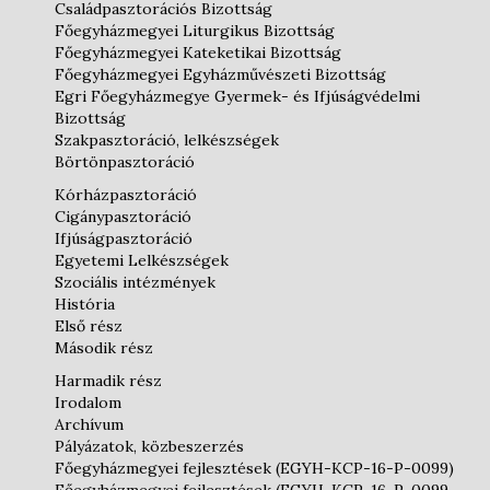
Családpasztorációs Bizottság
Főegyházmegyei Liturgikus Bizottság
Főegyházmegyei Kateketikai Bizottság
Főegyházmegyei Egyházművészeti Bizottság
Egri Főegyházmegye Gyermek- és Ifjúságvédelmi
Bizottság
Szakpasztoráció, lelkészségek
Börtönpasztoráció
Kórházpasztoráció
Cigánypasztoráció
Ifjúságpasztoráció
Egyetemi Lelkészségek
Szociális intézmények
História
Első rész
Második rész
Harmadik rész
Irodalom
Archívum
Pályázatok, közbeszerzés
Főegyházmegyei fejlesztések (EGYH-KCP-16-P-0099)