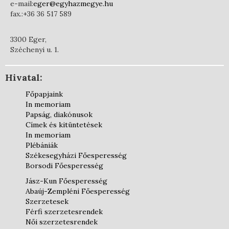
e-mail:
eger@egyhazmegye.hu
fax.:+36 36 517 589
3300 Eger,
Széchenyi u. 1.
Hivatal:
Főpapjaink
In memoriam
Papság, diakónusok
Címek és kitüntetések
In memoriam
Plébániák
Székesegyházi Főesperesség
Borsodi Főesperesség
Jász-Kun Főesperesség
Abaúj-Zempléni Főesperesség
Szerzetesek
Férfi szerzetesrendek
Női szerzetesrendek