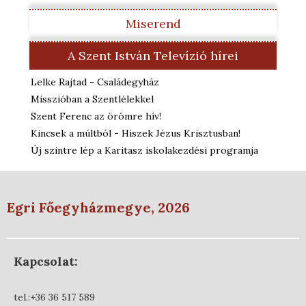
Miserend
A Szent István Televízió hírei
Lelke Rajtad - Családegyház
Misszióban a Szentlélekkel
Szent Ferenc az örömre hív!
Kincsek a múltból - Hiszek Jézus Krisztusban!
Új szintre lép a Karitasz iskolakezdési programja
Egri Főegyházmegye, 2026
Kapcsolat:
tel.:+36 36 517 589