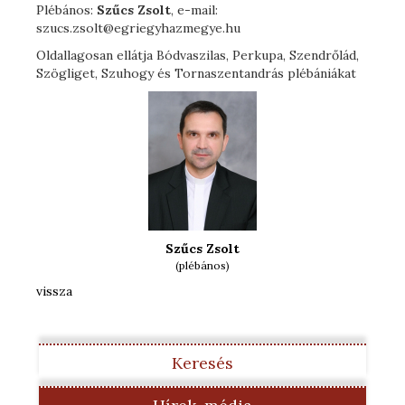
Plébános:
Szűcs Zsolt
, e-mail:
szucs.zsolt@egriegyhazmegye.hu
Oldallagosan ellátja Bódvaszilas, Perkupa, Szendrőlád,
Szögliget, Szuhogy és Tornaszentandrás plébániákat
Szűcs Zsolt
(plébános)
vissza
Keresés