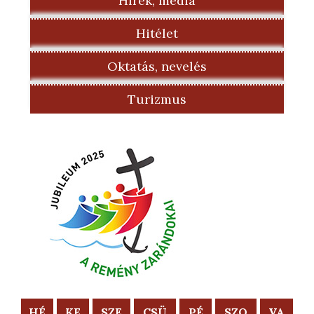
Hírek, média
Hitélet
Oktatás, nevelés
Turizmus
HÉ
KE
SZE
CSÜ
PÉ
SZO
VA