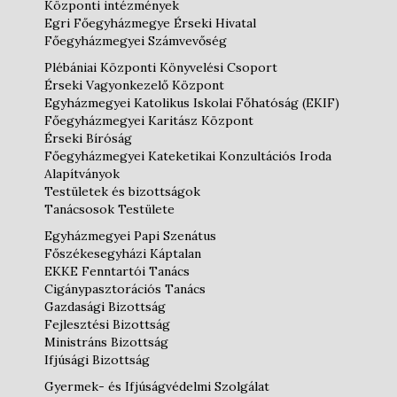
Központi intézmények
Egri Főegyházmegye Érseki Hivatal
Főegyházmegyei Számvevőség
Plébániai Központi Könyvelési Csoport
Érseki Vagyonkezelő Központ
Egyházmegyei Katolikus Iskolai Főhatóság (EKIF)
Főegyházmegyei Karitász Központ
Érseki Bíróság
Főegyházmegyei Kateketikai Konzultációs Iroda
Alapítványok
Testületek és bizottságok
Tanácsosok Testülete
Egyházmegyei Papi Szenátus
Főszékesegyházi Káptalan
EKKE Fenntartói Tanács
Cigánypasztorációs Tanács
Gazdasági Bizottság
Fejlesztési Bizottság
Ministráns Bizottság
Ifjúsági Bizottság
Gyermek- és Ifjúságvédelmi Szolgálat