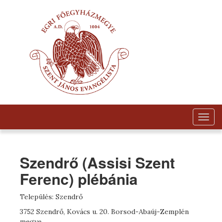
Togg
navig
Szendrő (Assisi Szent
Ferenc) plébánia
Település: Szendrő
3752 Szendrő, Kovács u. 20. Borsod-Abaúj-Zemplén
megye