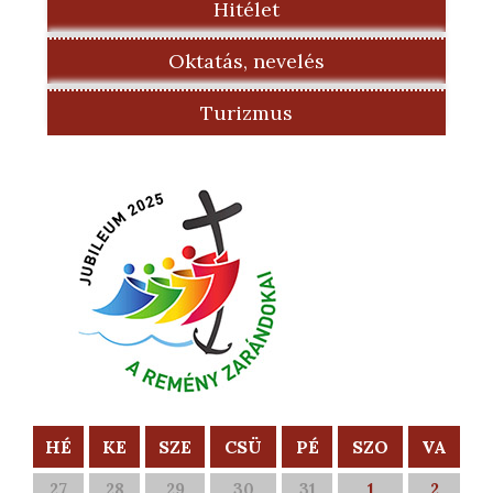
Hitélet
Oktatás, nevelés
Turizmus
HÉ
KE
SZE
CSÜ
PÉ
SZO
VA
27
28
29
30
31
1
2