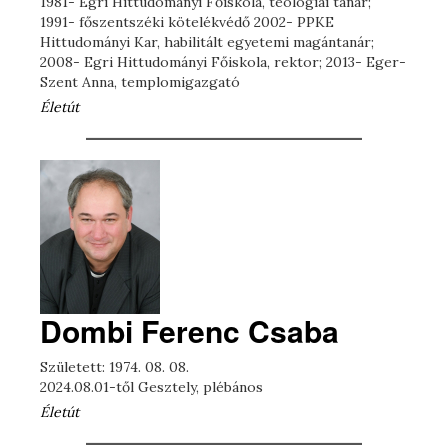
1981- Egri Hittudományi Főiskola, teológiai tanár;
1991- főszentszéki kötelékvédő 2002- PPKE
Hittudományi Kar, habilitált egyetemi magántanár;
2008- Egri Hittudományi Főiskola, rektor; 2013- Eger-
Szent Anna, templomigazgató
Életút
Dombi Ferenc Csaba
Született: 1974. 08. 08.
2024.08.01-től Gesztely, plébános
Életút