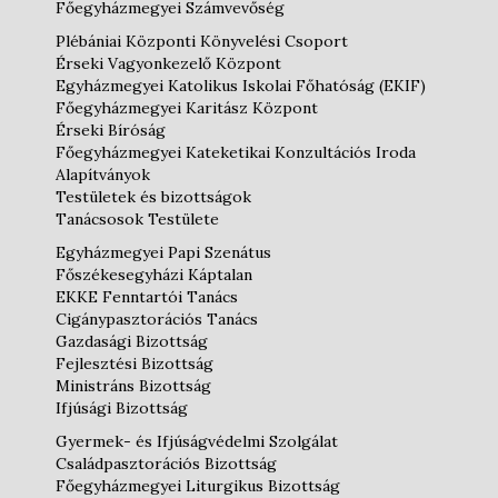
Főegyházmegyei Számvevőség
Plébániai Központi Könyvelési Csoport
Érseki Vagyonkezelő Központ
Egyházmegyei Katolikus Iskolai Főhatóság (EKIF)
Főegyházmegyei Karitász Központ
Érseki Bíróság
Főegyházmegyei Kateketikai Konzultációs Iroda
Alapítványok
Testületek és bizottságok
Tanácsosok Testülete
Egyházmegyei Papi Szenátus
Főszékesegyházi Káptalan
EKKE Fenntartói Tanács
Cigánypasztorációs Tanács
Gazdasági Bizottság
Fejlesztési Bizottság
Ministráns Bizottság
Ifjúsági Bizottság
Gyermek- és Ifjúságvédelmi Szolgálat
Családpasztorációs Bizottság
Főegyházmegyei Liturgikus Bizottság