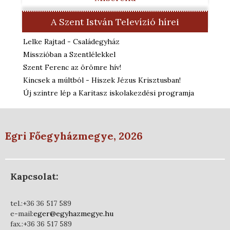
A Szent István Televízió hírei
Lelke Rajtad - Családegyház
Misszióban a Szentlélekkel
Szent Ferenc az örömre hív!
Kincsek a múltból - Hiszek Jézus Krisztusban!
Új szintre lép a Karitasz iskolakezdési programja
Egri Főegyházmegye, 2026
Kapcsolat:
tel.:+36 36 517 589
e-mail:
eger@egyhazmegye.hu
fax.:+36 36 517 589