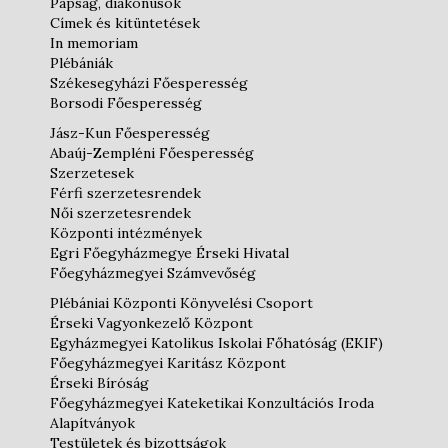
Papság, diakónusok
Címek és kitüntetések
In memoriam
Plébániák
Székesegyházi Főesperesség
Borsodi Főesperesség
Jász-Kun Főesperesség
Abaúj-Zempléni Főesperesség
Szerzetesek
Férfi szerzetesrendek
Női szerzetesrendek
Központi intézmények
Egri Főegyházmegye Érseki Hivatal
Főegyházmegyei Számvevőség
Plébániai Központi Könyvelési Csoport
Érseki Vagyonkezelő Központ
Egyházmegyei Katolikus Iskolai Főhatóság (EKIF)
Főegyházmegyei Karitász Központ
Érseki Bíróság
Főegyházmegyei Kateketikai Konzultációs Iroda
Alapítványok
Testületek és bizottságok