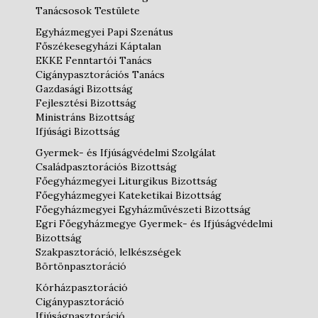
Tanácsosok Testülete
Egyházmegyei Papi Szenátus
Főszékesegyházi Káptalan
EKKE Fenntartói Tanács
Cigánypasztorációs Tanács
Gazdasági Bizottság
Fejlesztési Bizottság
Ministráns Bizottság
Ifjúsági Bizottság
Gyermek- és Ifjúságvédelmi Szolgálat
Családpasztorációs Bizottság
Főegyházmegyei Liturgikus Bizottság
Főegyházmegyei Kateketikai Bizottság
Főegyházmegyei Egyházművészeti Bizottság
Egri Főegyházmegye Gyermek- és Ifjúságvédelmi
Bizottság
Szakpasztoráció, lelkészségek
Börtönpasztoráció
Kórházpasztoráció
Cigánypasztoráció
Ifjúságpasztoráció