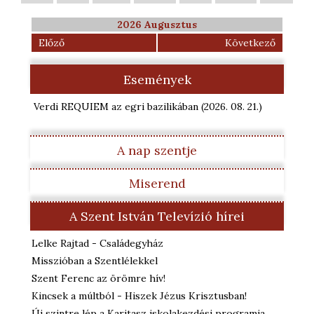
2026 Augusztus
Előző
Következő
Események
Verdi REQUIEM az egri bazilikában
(2026. 08. 21.
)
A nap szentje
Miserend
A Szent István Televízió hírei
Lelke Rajtad - Családegyház
Misszióban a Szentlélekkel
Szent Ferenc az örömre hív!
Kincsek a múltból - Hiszek Jézus Krisztusban!
Új szintre lép a Karitasz iskolakezdési programja