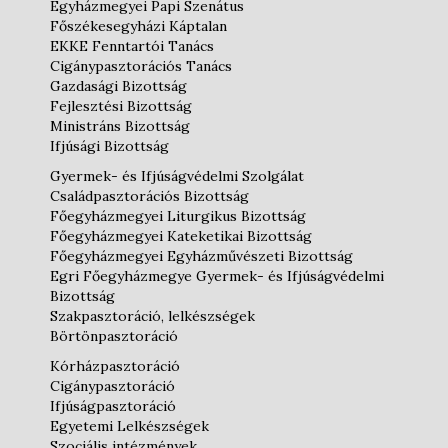
Egyházmegyei Papi Szenátus
Főszékesegyházi Káptalan
EKKE Fenntartói Tanács
Cigánypasztorációs Tanács
Gazdasági Bizottság
Fejlesztési Bizottság
Ministráns Bizottság
Ifjúsági Bizottság
Gyermek- és Ifjúságvédelmi Szolgálat
Családpasztorációs Bizottság
Főegyházmegyei Liturgikus Bizottság
Főegyházmegyei Kateketikai Bizottság
Főegyházmegyei Egyházművészeti Bizottság
Egri Főegyházmegye Gyermek- és Ifjúságvédelmi
Bizottság
Szakpasztoráció, lelkészségek
Börtönpasztoráció
Kórházpasztoráció
Cigánypasztoráció
Ifjúságpasztoráció
Egyetemi Lelkészségek
Szociális intézmények