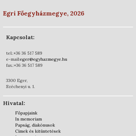
Egri Főegyházmegye, 2026
Kapcsolat:
tel.:+36 36 517 589
e-mail:
eger@egyhazmegye.hu
fax.:+36 36 517 589
3300 Eger,
Széchenyi u. 1.
Hivatal:
Főpapjaink
In memoriam
Papság, diakónusok
Címek és kitüntetések