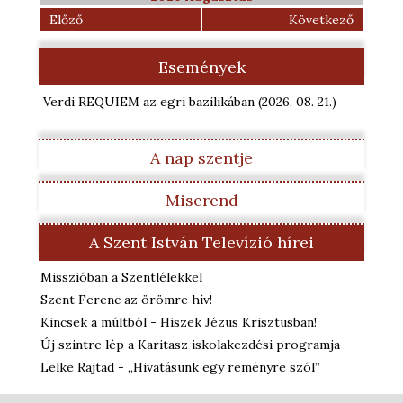
Előző
Következő
Események
Verdi REQUIEM az egri bazilikában
(2026. 08. 21.
)
A nap szentje
Miserend
A Szent István Televízió hírei
Misszióban a Szentlélekkel
Szent Ferenc az örömre hív!
Kincsek a múltból - Hiszek Jézus Krisztusban!
Új szintre lép a Karitasz iskolakezdési programja
Lelke Rajtad - „Hivatásunk egy reményre szól”