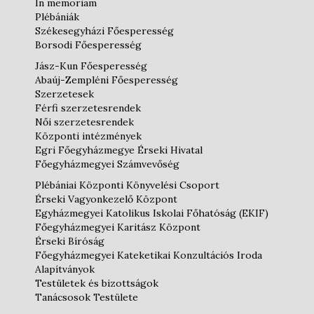
In memoriam
Plébániák
Székesegyházi Főesperesség
Borsodi Főesperesség
Jász-Kun Főesperesség
Abaúj-Zempléni Főesperesség
Szerzetesek
Férfi szerzetesrendek
Női szerzetesrendek
Központi intézmények
Egri Főegyházmegye Érseki Hivatal
Főegyházmegyei Számvevőség
Plébániai Központi Könyvelési Csoport
Érseki Vagyonkezelő Központ
Egyházmegyei Katolikus Iskolai Főhatóság (EKIF)
Főegyházmegyei Karitász Központ
Érseki Bíróság
Főegyházmegyei Kateketikai Konzultációs Iroda
Alapítványok
Testületek és bizottságok
Tanácsosok Testülete