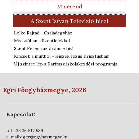
Miserend
A Szent István Televízió hírei
Lelke Rajtad - Családegyház
Misszióban a Szentlélekkel
Szent Ferenc az örömre hív!
Kincsek a múltból - Hiszek Jézus Krisztusban!
Új szintre lép a Karitasz iskolakezdési programja
Egri Főegyházmegye, 2026
Kapcsolat:
tel.:+36 36 517 589
e-mail:
eger@egyhazmegye.hu