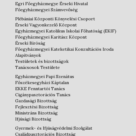
Egri Főegyházmegye Érseki Hivatal
Főegyházmegyei Számvevőség
Plébániai Központi Könyvelési Csoport
Érseki Vagyonkezelő Központ
Egyházmegyei Katolikus Iskolai Főhatóság (EKIF)
Főegyházmegyei Karitász Központ
Érseki Bíróság
Főegyházmegyei Kateketikai Konzultációs Iroda
Alapítványok
Testületek és bizottságok
Tanácsosok Testülete
Egyházmegyei Papi Szenátus
Főszékesegyházi Káptalan
EKKE Fenntartói Tanács
Cigánypasztorációs Tanács
Gazdasági Bizottság
Fejlesztési Bizottság
Ministráns Bizottság
Ifjúsági Bizottság
Gyermek- és Ifjúságvédelmi Szolgálat
Családpasztorációs Bizottság