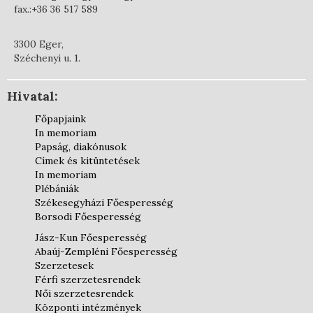
fax.:+36 36 517 589
3300 Eger,
Széchenyi u. 1.
Hivatal:
Főpapjaink
In memoriam
Papság, diakónusok
Címek és kitüntetések
In memoriam
Plébániák
Székesegyházi Főesperesség
Borsodi Főesperesség
Jász-Kun Főesperesség
Abaúj-Zempléni Főesperesség
Szerzetesek
Férfi szerzetesrendek
Női szerzetesrendek
Központi intézmények