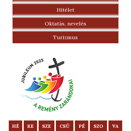
Hitélet
Oktatás, nevelés
Turizmus
HÉ
KE
SZE
CSÜ
PÉ
SZO
VA