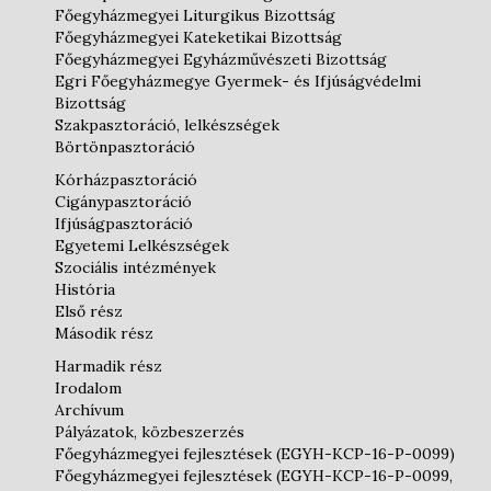
Főegyházmegyei Liturgikus Bizottság
Főegyházmegyei Kateketikai Bizottság
Főegyházmegyei Egyházművészeti Bizottság
Egri Főegyházmegye Gyermek- és Ifjúságvédelmi
Bizottság
Szakpasztoráció, lelkészségek
Börtönpasztoráció
Kórházpasztoráció
Cigánypasztoráció
Ifjúságpasztoráció
Egyetemi Lelkészségek
Szociális intézmények
História
Első rész
Második rész
Harmadik rész
Irodalom
Archívum
Pályázatok, közbeszerzés
Főegyházmegyei fejlesztések (EGYH-KCP-16-P-0099)
Főegyházmegyei fejlesztések (EGYH-KCP-16-P-0099,