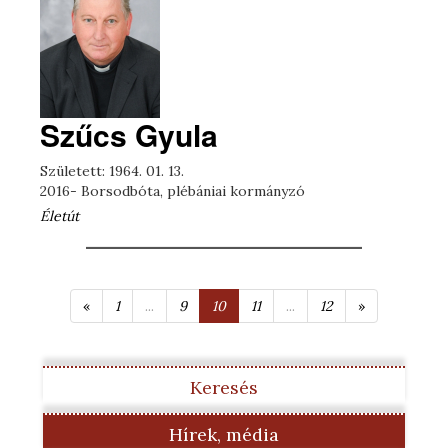
Szűcs Gyula
Született: 1964. 01. 13.
2016- Borsodbóta, plébániai kormányzó
Életút
«
1
...
9
10
11
...
12
»
Keresés
Hírek, média