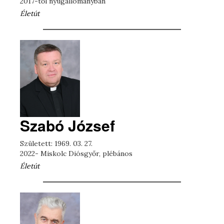
2017-től nyugállományban
Életút
Szabó József
Született: 1969. 03. 27.
2022- Miskolc Diósgyőr, plébános
Életút