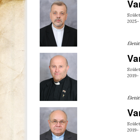
Va
Szület
2025-
Életút
Va
Szület
2019- 
Életút
Va
Szület
2019-