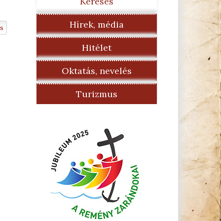
Keresés
Hírek, média
s
Hitélet
Oktatás, nevelés
Turizmus