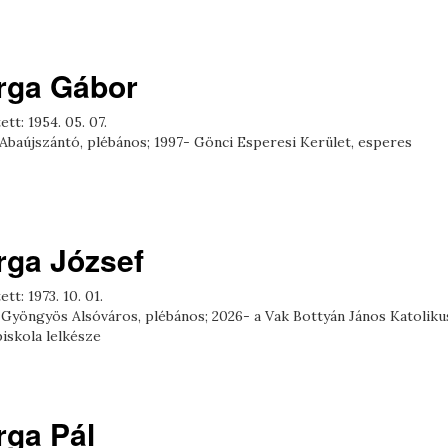
rga Gábor
ett: 1954. 05. 07.
 Abaújszántó, plébános; 1997- Gönci Esperesi Kerület, esperes
rga József
ett: 1973. 10. 01.
 Gyöngyös Alsóváros, plébános; 2026- a Vak Bottyán János Katoliku
iskola lelkésze
rga Pál