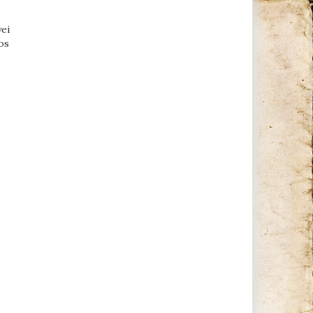
ei
os