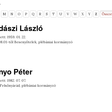
k
M
N
O
P
Q
R
S
T
U
V
W
X
Y
Z
Össze
dászi László
ett: 1959. 01. 22.
08.01-től Besenyőtelek, plébániai kormányzó
nyo Péter
ett: 1982. 07. 07.
 Felsőnyárád, plébániai kormányzó