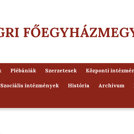
GRI FŐEGYHÁZMEG
k
Plébániák
Szerzetesek
Központi intézmé
Szociális intézmények
História
Archívum