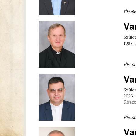
Életút
Va
Szület
1987-
Életút
Va
Szület
2026-
Közép
Életút
Va