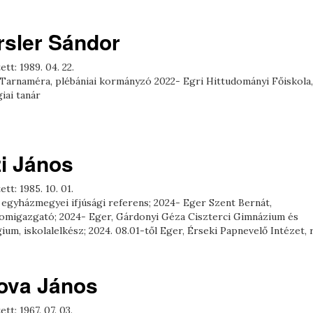
rsler Sándor
ett: 1989. 04. 22.
 Tarnaméra, plébániai kormányzó 2022- Egri Hittudományi Főiskola,
iai tanár
zi János
ett: 1985. 10. 01.
 egyházmegyei ifjúsági referens; 2024- Eger Szent Bernát,
omigazgató; 2024- Eger, Gárdonyi Géza Ciszterci Gimnázium és
ium, iskolalelkész; 2024. 08.01-től Eger, Érseki Papnevelő Intézet,
ova János
ett: 1967. 07. 03.