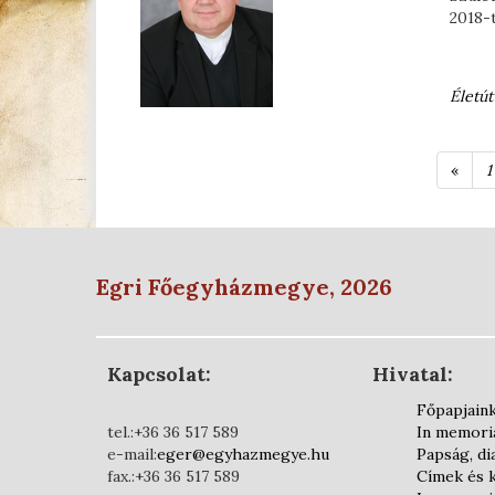
2018-t
Életút
«
1
Egri Főegyházmegye, 2026
Kapcsolat:
Hivatal:
Főpapjain
tel.:+36 36 517 589
In memor
e-mail:
eger@egyhazmegye.hu
Papság, d
fax.:+36 36 517 589
Címek és 