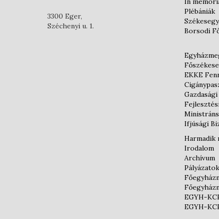
In memor
Plébániák
3300 Eger,
Székesegy
Széchenyi u. 1.
Borsodi F
Egyházmeg
Főszékese
EKKE Fenn
Cigánypas
Gazdasági
Fejlesztés
Ministráns
Ifjúsági B
Harmadik 
Irodalom
Archívum
Pályázato
Főegyházm
Főegyházm
EGYH-KCP-
EGYH-KCP