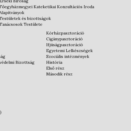
Érseki Bíróság
Főegyházmegyei Kateketikai Konzultációs Iroda
Alapítványok
Testületek és bizottságok
Tanácsosok Testülete
Kórházpasztoráció
Cigánypasztoráció
Ifjúságpasztoráció
Egyetemi Lelkészségek
ság
Szociális intézmények
védelmi Bizottság
História
Első rész
Második rész
)