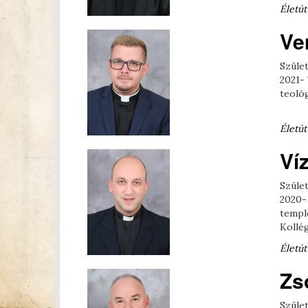
Életút
Ve
Szület
2021-
teológ
Életút
Ví
Szület
2020-
templ
Kollég
Életút
Zs
Szület