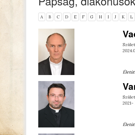
Papság, diakónuso
A
B
C
D
E
F
G
H
I
J
K
L
Va
Szület
2024.
Életút
Va
Szület
2021-
Életút