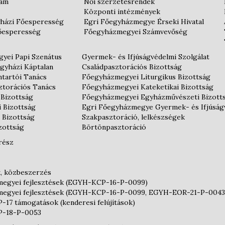
iam
Női szerzetesrendek
Központi intézmények
házi Főesperesség
Egri Főegyházmegye Érseki Hivatal
őesperesség
Főegyházmegyei Számvevőség
yei Papi Szenátus
Gyermek- és Ifjúságvédelmi Szolgálat
gyházi Káptalan
Családpasztorációs Bizottság
tartói Tanács
Főegyházmegyei Liturgikus Bizottság
ztorációs Tanács
Főegyházmegyei Kateketikai Bizottság
 Bizottság
Főegyházmegyei Egyházművészeti Bizott
i Bizottság
Egri Főegyházmegye Gyermek- és Ifjúság
 Bizottság
Szakpasztoráció, lelkészségek
izottság
Börtönpasztoráció
rész
k, közbeszerzés
egyei fejlesztések (EGYH-KCP-16-P-0099)
egyei fejlesztések (EGYH-KCP-16-P-0099, EGYH-EOR-21-P-0043
17 támogatások (kenderesi felújítások)
-18-P-0053