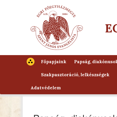
E
Főpapjaink
Papság, diakónuso
Szakpasztoráció, lelkészségek
Adatvédelem