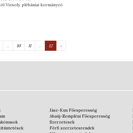
ól Vizsoly, plébániai kormányzó
...
10
11
...
12
»
k
Jász-Kun Főesperesség
iam
Abaúj-Zempléni Főesperesség
iakónusok
Szerzetesek
kitüntetések
Férfi szerzetesrendek