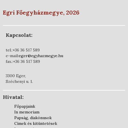
Egri Főegyházmegye, 2026
Kapcsolat:
tel.:+36 36 517 589
e-mail:
eger@egyhazmegye.hu
fax.:+36 36 517 589
3300 Eger,
Széchenyi u. 1.
Hivatal:
Főpapjaink
In memoriam
Papság, diakónusok
Címek és kitüntetések