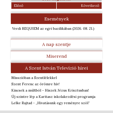
Előző
Következő
Események
Verdi REQUIEM az egri bazilikában
(2026. 08. 21.
)
A nap szentje
Miserend
A Szent István Televízió hírei
Misszióban a Szentlélekkel
Szent Ferenc az örömre hív!
Kincsek a múltból - Hiszek Jézus Krisztusban!
Új szintre lép a Karitasz iskolakezdési programja
Lelke Rajtad - „Hivatásunk egy reményre szól”