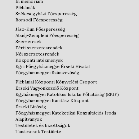
In memoriam
Plébániák
Székesegyházi Főesperesség
Borsodi Főesperesség
Jász-Kun Főesperesség
Abaúj-Zempléni Főesperesség
Szerzetesek
Férfi szerzetesrendek
Női szerzetesrendek
Központi intézmények
Egri Főegyházmegye Érseki Hivatal
Főegyházmegyei Számvevőség
Plébániai Központi Könyvelési Csoport
Érseki Vagyonkezelő Központ
Egyházmegyei Katolikus Iskolai Főhatóság (EKIF)
Főegyházmegyei Karitász Központ
Érseki Bíróság
Főegyházmegyei Kateketikai Konzultációs Iroda
Alapítványok
Testületek és bizottságok
Tanácsosok Testülete