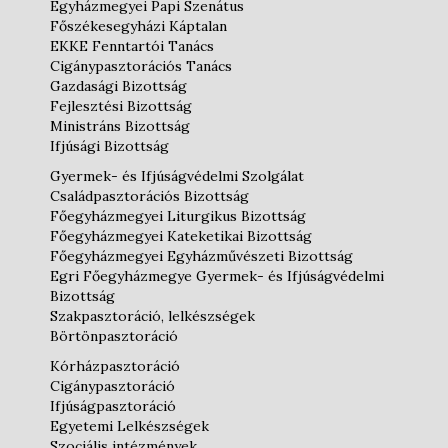
Egyházmegyei Papi Szenátus
Főszékesegyházi Káptalan
EKKE Fenntartói Tanács
Cigánypasztorációs Tanács
Gazdasági Bizottság
Fejlesztési Bizottság
Ministráns Bizottság
Ifjúsági Bizottság
Gyermek- és Ifjúságvédelmi Szolgálat
Családpasztorációs Bizottság
Főegyházmegyei Liturgikus Bizottság
Főegyházmegyei Kateketikai Bizottság
Főegyházmegyei Egyházművészeti Bizottság
Egri Főegyházmegye Gyermek- és Ifjúságvédelmi
Bizottság
Szakpasztoráció, lelkészségek
Börtönpasztoráció
Kórházpasztoráció
Cigánypasztoráció
Ifjúságpasztoráció
Egyetemi Lelkészségek
Szociális intézmények