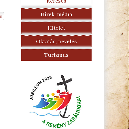
Keresés
Hírek, média
s
Hitélet
Oktatás, nevelés
Turizmus