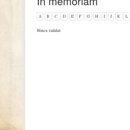
In memoriam
A
B
C
D
E
F
G
H
I
J
K
L
Nincs találat