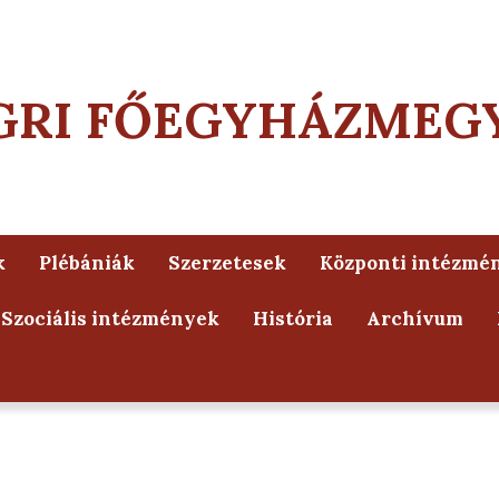
GRI FŐEGYHÁZMEG
k
Plébániák
Szerzetesek
Központi intézmé
Szociális intézmények
História
Archívum