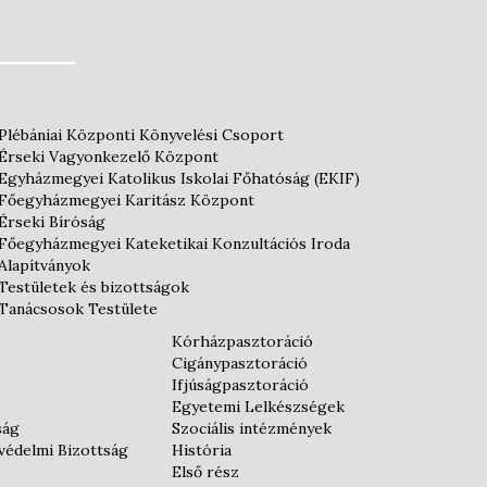
Plébániai Központi Könyvelési Csoport
Érseki Vagyonkezelő Központ
Egyházmegyei Katolikus Iskolai Főhatóság (EKIF)
Főegyházmegyei Karitász Központ
Érseki Bíróság
Főegyházmegyei Kateketikai Konzultációs Iroda
Alapítványok
Testületek és bizottságok
Tanácsosok Testülete
Kórházpasztoráció
Cigánypasztoráció
Ifjúságpasztoráció
Egyetemi Lelkészségek
ság
Szociális intézmények
védelmi Bizottság
História
Első rész