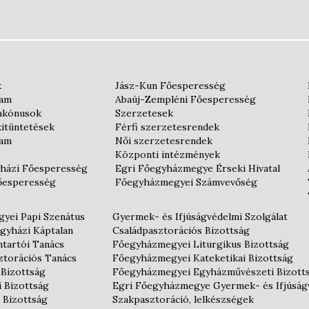
k
Jász-Kun Főesperesség
iam
Abaúj-Zempléni Főesperesség
iakónusok
Szerzetesek
kitüntetések
Férfi szerzetesrendek
iam
Női szerzetesrendek
Központi intézmények
házi Főesperesség
Egri Főegyházmegye Érseki Hivatal
őesperesség
Főegyházmegyei Számvevőség
yei Papi Szenátus
Gyermek- és Ifjúságvédelmi Szolgálat
gyházi Káptalan
Családpasztorációs Bizottság
tartói Tanács
Főegyházmegyei Liturgikus Bizottság
ztorációs Tanács
Főegyházmegyei Kateketikai Bizottság
 Bizottság
Főegyházmegyei Egyházművészeti Bizott
i Bizottság
Egri Főegyházmegye Gyermek- és Ifjúság
 Bizottság
Szakpasztoráció, lelkészségek