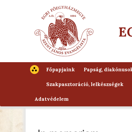
E
Főpapjaink
Papság, diakónuso
Szakpasztoráció, lelkészségek
Adatvédelem