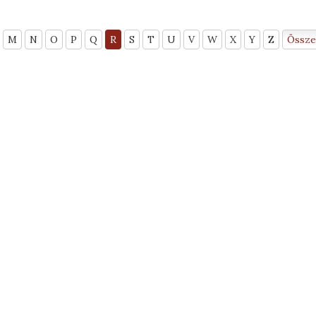
M
N
O
P
Q
R
S
T
U
V
W
X
Y
Z
Össze