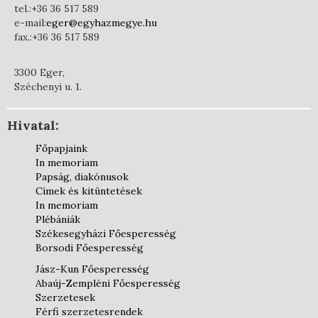
tel.:+36 36 517 589
e-mail:
eger@egyhazmegye.hu
fax.:+36 36 517 589
3300 Eger,
Széchenyi u. 1.
Hivatal:
Főpapjaink
In memoriam
Papság, diakónusok
Címek és kitüntetések
In memoriam
Plébániák
Székesegyházi Főesperesség
Borsodi Főesperesség
Jász-Kun Főesperesség
Abaúj-Zempléni Főesperesség
Szerzetesek
Férfi szerzetesrendek