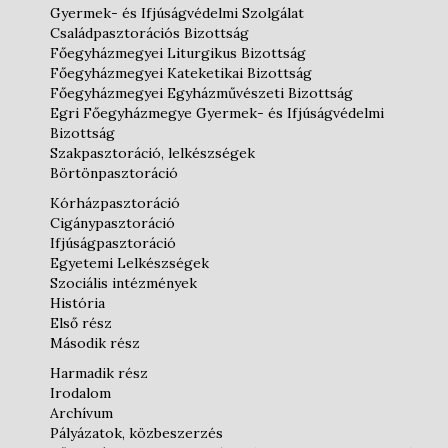
Gyermek- és Ifjúságvédelmi Szolgálat
Családpasztorációs Bizottság
Főegyházmegyei Liturgikus Bizottság
Főegyházmegyei Kateketikai Bizottság
Főegyházmegyei Egyházművészeti Bizottság
Egri Főegyházmegye Gyermek- és Ifjúságvédelmi
Bizottság
Szakpasztoráció, lelkészségek
Börtönpasztoráció
Kórházpasztoráció
Cigánypasztoráció
Ifjúságpasztoráció
Egyetemi Lelkészségek
Szociális intézmények
História
Első rész
Második rész
Harmadik rész
Irodalom
Archívum
Pályázatok, közbeszerzés