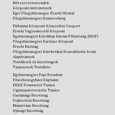
Női szerzetesrendek
Központi intézmények
Egri Főegyházmegye Érseki Hivatal
Főegyházmegyei Számvevőség
Plébániai Központi Könyvelési Csoport
Érseki Vagyonkezelő Központ
Egyházmegyei Katolikus Iskolai Főhatóság (EKIF)
Főegyházmegyei Karitász Központ
Érseki Bíróság
Főegyházmegyei Kateketikai Konzultációs Iroda
Alapítványok
Testületek és bizottságok
Tanácsosok Testülete
Egyházmegyei Papi Szenátus
Főszékesegyházi Káptalan
EKKE Fenntartói Tanács
Cigánypasztorációs Tanács
Gazdasági Bizottság
Fejlesztési Bizottság
Ministráns Bizottság
Ifjúsági Bizottság