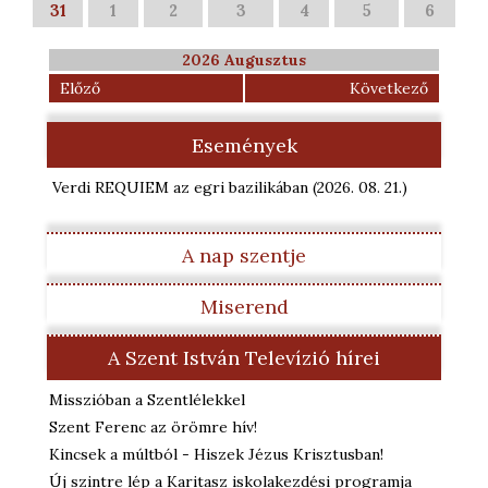
31
1
2
3
4
5
6
2026 Augusztus
Előző
Következő
Események
Verdi REQUIEM az egri bazilikában
(2026. 08. 21.
)
A nap szentje
Miserend
A Szent István Televízió hírei
Misszióban a Szentlélekkel
Szent Ferenc az örömre hív!
Kincsek a múltból - Hiszek Jézus Krisztusban!
Új szintre lép a Karitasz iskolakezdési programja