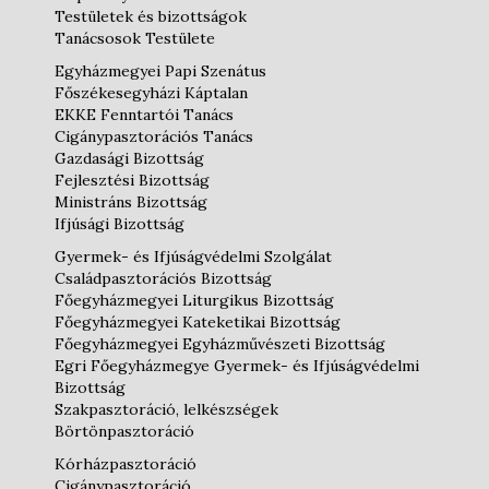
Testületek és bizottságok
Tanácsosok Testülete
Egyházmegyei Papi Szenátus
Főszékesegyházi Káptalan
EKKE Fenntartói Tanács
Cigánypasztorációs Tanács
Gazdasági Bizottság
Fejlesztési Bizottság
Ministráns Bizottság
Ifjúsági Bizottság
Gyermek- és Ifjúságvédelmi Szolgálat
Családpasztorációs Bizottság
Főegyházmegyei Liturgikus Bizottság
Főegyházmegyei Kateketikai Bizottság
Főegyházmegyei Egyházművészeti Bizottság
Egri Főegyházmegye Gyermek- és Ifjúságvédelmi
Bizottság
Szakpasztoráció, lelkészségek
Börtönpasztoráció
Kórházpasztoráció
Cigánypasztoráció