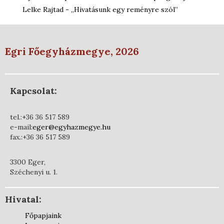
Lelke Rajtad - „Hivatásunk egy reményre szól”
Egri Főegyházmegye, 2026
Kapcsolat:
tel.:+36 36 517 589
e-mail:
eger@egyhazmegye.hu
fax.:+36 36 517 589
3300 Eger,
Széchenyi u. 1.
Hivatal:
Főpapjaink