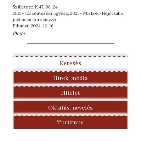
Született: 1947. 08. 24.
2021- főszentszéki ügyész; 2023- Miskolc-Hejőcsaba,
plébániai kormányzó
Elhunyt: 2024. 12. 16.
Életút
Keresés
Hírek, média
Hitélet
Oktatás, nevelés
Turizmus