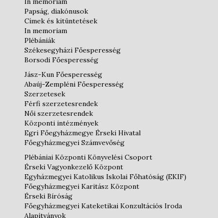
In memoriam
Papság, diakónusok
Címek és kitüntetések
In memoriam
Plébániák
Székesegyházi Főesperesség
Borsodi Főesperesség
Jász-Kun Főesperesség
Abaúj-Zempléni Főesperesség
Szerzetesek
Férfi szerzetesrendek
Női szerzetesrendek
Központi intézmények
Egri Főegyházmegye Érseki Hivatal
Főegyházmegyei Számvevőség
Plébániai Központi Könyvelési Csoport
Érseki Vagyonkezelő Központ
Egyházmegyei Katolikus Iskolai Főhatóság (EKIF)
Főegyházmegyei Karitász Központ
Érseki Bíróság
Főegyházmegyei Kateketikai Konzultációs Iroda
Alapítványok