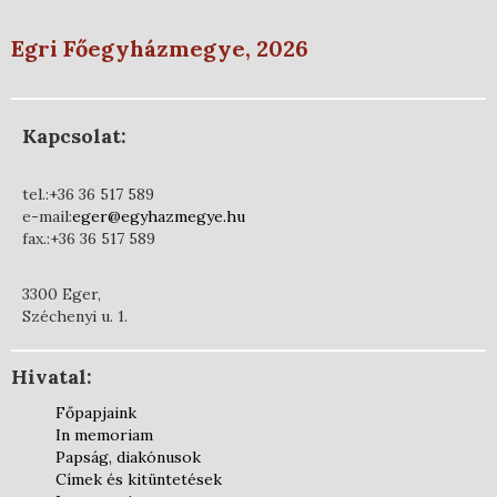
Egri Főegyházmegye, 2026
Kapcsolat:
tel.:+36 36 517 589
e-mail:
eger@egyhazmegye.hu
fax.:+36 36 517 589
3300 Eger,
Széchenyi u. 1.
Hivatal:
Főpapjaink
In memoriam
Papság, diakónusok
Címek és kitüntetések