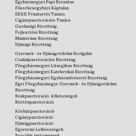
Egyházmegyei Papi Szenátus
Főszékesegyházi Káptalan
EKKE Fenntartói Tanács
Cigánypasztorációs Tanács
Gazdasági Bizottság
Fejlesztési Bizottság
Ministráns Bizottság
Ifjúsági Bizottság
Gyermek- és Ifjúságvédelmi Szolgálat
Családpasztorációs Bizottság
Főegyházmegyei Liturgikus Bizottság
Főegyházmegyei Kateketikai Bizottság
Főegyházmegyei Egyházművészeti Bizottság
Egri Főegyházmegye Gyermek- és Ifjúságvédelmi
Bizottság
Szakpasztoráció, lelkészségek
Börtönpasztoráció
Kórházpasztoráció
Cigánypasztoráció
Ifjúságpasztoráció
Egyetemi Lelkészségek
Szociális intézmények