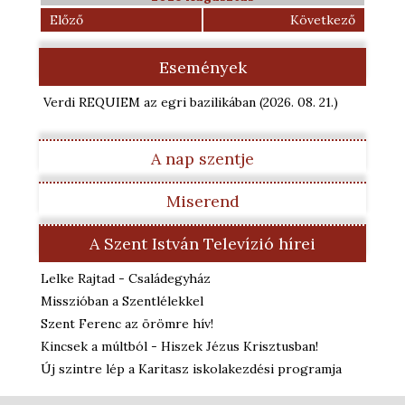
Előző
Következő
Események
Verdi REQUIEM az egri bazilikában
(2026. 08. 21.
)
A nap szentje
Miserend
A Szent István Televízió hírei
Lelke Rajtad - Családegyház
Misszióban a Szentlélekkel
Szent Ferenc az örömre hív!
Kincsek a múltból - Hiszek Jézus Krisztusban!
Új szintre lép a Karitasz iskolakezdési programja