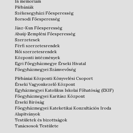
In memoriam
Plébániák
Székesegyházi Főesperesség
Borsodi Főesperesség
Jász-Kun Főesperesség
Abaúj-Zempléni Főesperesség
Szerzetesek
Férfi szerzetesrendek
Női szerzetesrendek
Központi intézmények
Egri Főegyházmegye Érseki Hivatal
Főegyházmegyei Számvevőség
Plébániai Központi Könyvelési Csoport
Érseki Vagyonkezelő Központ
Egyházmegyei Katolikus Iskolai Főhatóság (EKIF)
Főegyházmegyei Karitász Központ
Érseki Bíróság
Főegyházmegyei Kateketikai Konzultációs Iroda
Alapítványok
Testületek és bizottságok
Tanácsosok Testülete