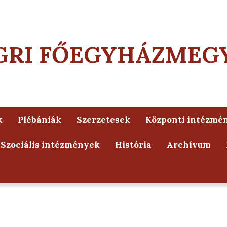
GRI FŐEGYHÁZMEG
k
Plébániák
Szerzetesek
Központi intézmé
Szociális intézmények
História
Archívum