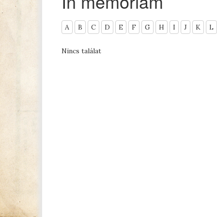
In memoriam
A
B
C
D
E
F
G
H
I
J
K
L
Nincs találat