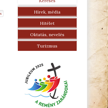
Keresés
Hírek, média
s
Hitélet
Oktatás, nevelés
Turizmus