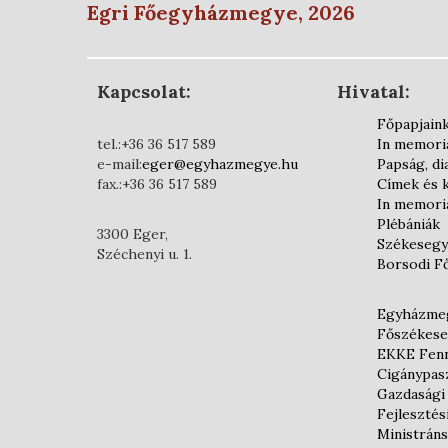
Egri Főegyházmegye, 2026
Kapcsolat:
Hivatal:
Főpapjain
tel.:+36 36 517 589
In memor
e-mail:
eger@egyhazmegye.hu
Papság, d
fax.:+36 36 517 589
Címek és 
In memor
Plébániák
3300 Eger,
Székesegy
Széchenyi u. 1.
Borsodi F
Egyházmeg
Főszékese
EKKE Fenn
Cigánypas
Gazdasági
Fejlesztés
Ministráns