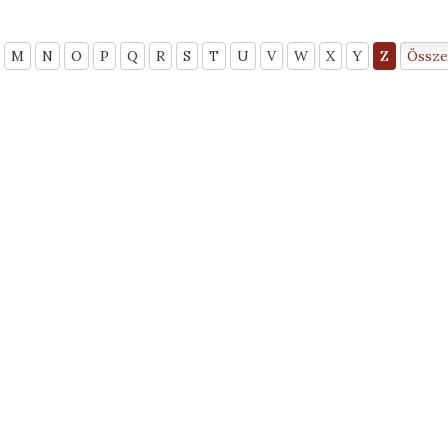
M
N
O
P
Q
R
S
T
U
V
W
X
Y
Z
Össze