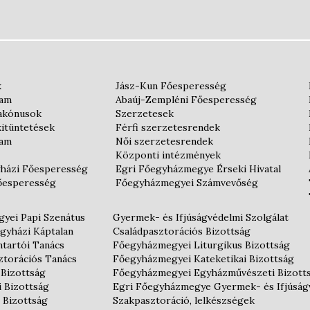
k
Jász-Kun Főesperesség
iam
Abaúj-Zempléni Főesperesség
iakónusok
Szerzetesek
kitüntetések
Férfi szerzetesrendek
iam
Női szerzetesrendek
Központi intézmények
házi Főesperesség
Egri Főegyházmegye Érseki Hivatal
őesperesség
Főegyházmegyei Számvevőség
yei Papi Szenátus
Gyermek- és Ifjúságvédelmi Szolgálat
gyházi Káptalan
Családpasztorációs Bizottság
tartói Tanács
Főegyházmegyei Liturgikus Bizottság
ztorációs Tanács
Főegyházmegyei Kateketikai Bizottság
 Bizottság
Főegyházmegyei Egyházművészeti Bizott
i Bizottság
Egri Főegyházmegye Gyermek- és Ifjúság
 Bizottság
Szakpasztoráció, lelkészségek