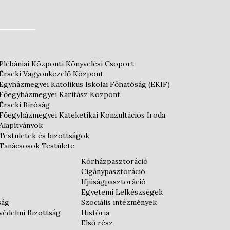
Plébániai Központi Könyvelési Csoport
Érseki Vagyonkezelő Központ
Egyházmegyei Katolikus Iskolai Főhatóság (EKIF)
Főegyházmegyei Karitász Központ
Érseki Bíróság
Főegyházmegyei Kateketikai Konzultációs Iroda
Alapítványok
Testületek és bizottságok
Tanácsosok Testülete
Kórházpasztoráció
Cigánypasztoráció
Ifjúságpasztoráció
Egyetemi Lelkészségek
ság
Szociális intézmények
védelmi Bizottság
História
Első rész