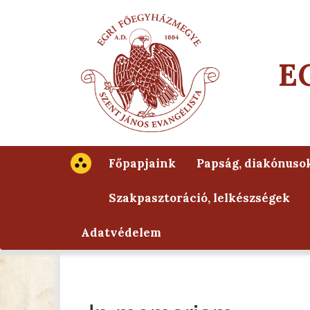
E
Főpapjaink
Papság, diakónuso
Szakpasztoráció, lelkészségek
Adatvédelem