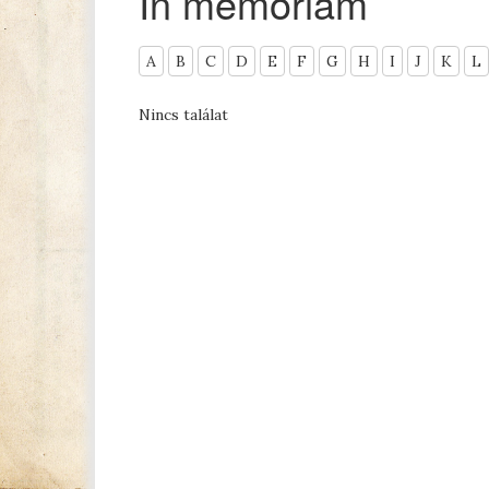
In memoriam
A
B
C
D
E
F
G
H
I
J
K
L
Nincs találat