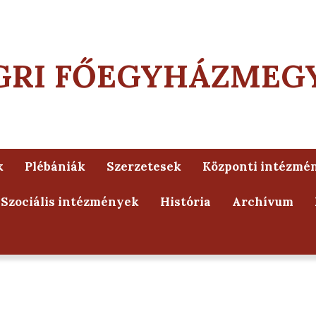
GRI FŐEGYHÁZMEG
k
Plébániák
Szerzetesek
Központi intézmé
Szociális intézmények
História
Archívum