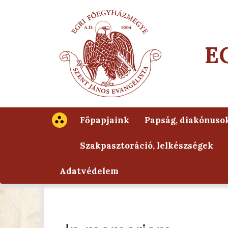
E
Főpapjaink
Papság, diakónuso
Szakpasztoráció, lelkészségek
Adatvédelem