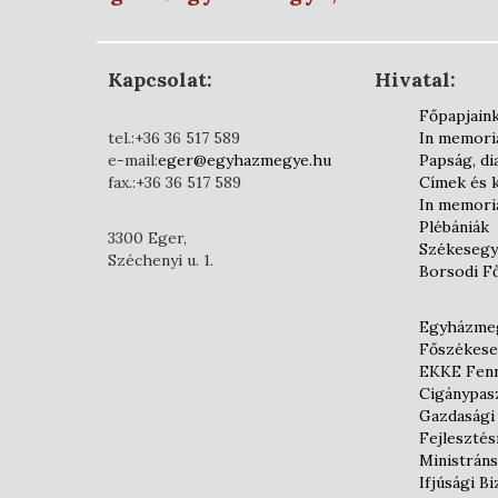
Kapcsolat:
Hivatal:
Főpapjain
tel.:+36 36 517 589
In memor
e-mail:
eger@egyhazmegye.hu
Papság, d
fax.:+36 36 517 589
Címek és 
In memor
Plébániák
3300 Eger,
Székesegy
Széchenyi u. 1.
Borsodi F
Egyházmeg
Főszékese
EKKE Fenn
Cigánypas
Gazdasági
Fejlesztés
Ministráns
Ifjúsági B