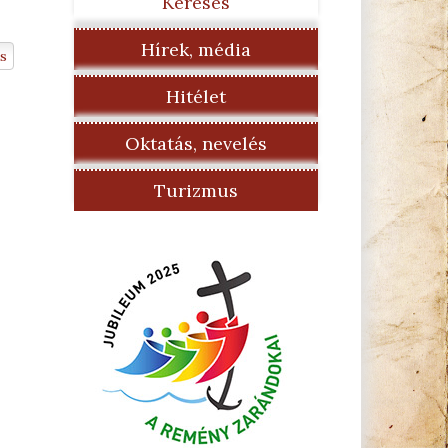
Keresés
Hírek, média
s
Hitélet
Oktatás, nevelés
Turizmus