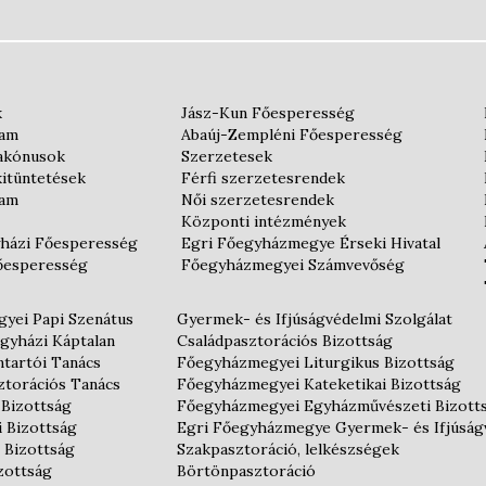
k
Jász-Kun Főesperesség
iam
Abaúj-Zempléni Főesperesség
iakónusok
Szerzetesek
kitüntetések
Férfi szerzetesrendek
iam
Női szerzetesrendek
Központi intézmények
házi Főesperesség
Egri Főegyházmegye Érseki Hivatal
őesperesség
Főegyházmegyei Számvevőség
yei Papi Szenátus
Gyermek- és Ifjúságvédelmi Szolgálat
gyházi Káptalan
Családpasztorációs Bizottság
tartói Tanács
Főegyházmegyei Liturgikus Bizottság
ztorációs Tanács
Főegyházmegyei Kateketikai Bizottság
 Bizottság
Főegyházmegyei Egyházművészeti Bizott
i Bizottság
Egri Főegyházmegye Gyermek- és Ifjúság
 Bizottság
Szakpasztoráció, lelkészségek
izottság
Börtönpasztoráció