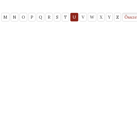
M
N
O
P
Q
R
S
T
U
V
W
X
Y
Z
Össze