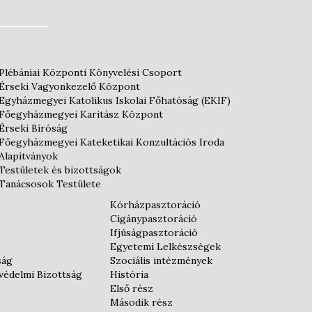
Plébániai Központi Könyvelési Csoport
Érseki Vagyonkezelő Központ
Egyházmegyei Katolikus Iskolai Főhatóság (EKIF)
Főegyházmegyei Karitász Központ
Érseki Bíróság
Főegyházmegyei Kateketikai Konzultációs Iroda
Alapítványok
Testületek és bizottságok
Tanácsosok Testülete
Kórházpasztoráció
Cigánypasztoráció
Ifjúságpasztoráció
Egyetemi Lelkészségek
ság
Szociális intézmények
védelmi Bizottság
História
Első rész
Második rész